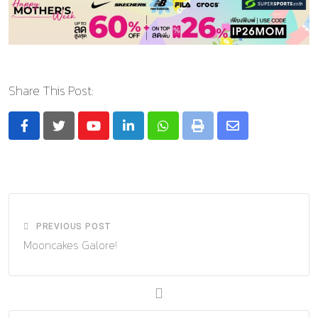
Share This Post:
Youtube
LinkedIn
Whatsapp
Print
Share
via
Email
PREVIOUS POST
Mooncakes Galore!