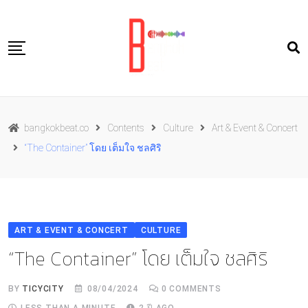
Skip
to
content
Travel
bangkokbeat.co
Contents
Culture
Art & Event & Concert
Food
“The Container” โดย เต็มใจ ชลศิริ
Culture
Live well
Contact Us
ART & EVENT & CONCERT
CULTURE
TH
“The Container” โดย เต็มใจ ชลศิริ
BY
TICYCITY
08/04/2024
0
COMMENTS