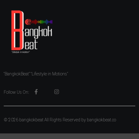
“BangkokBeat” “Lifestyle in Motions”
Follow Us On:
© 2026 bangkokbeat All Rights Reserved by
bangkokbeat.co