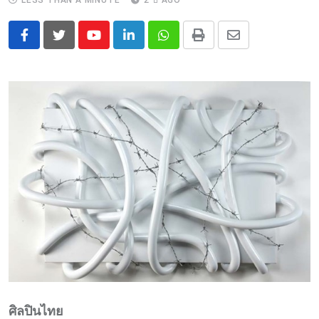
LESS THAN A MINUTE
2 ปี AGO
Youtube
LinkedIn
Whatsapp
Print
Share
via
Email
ศิลปินไทย