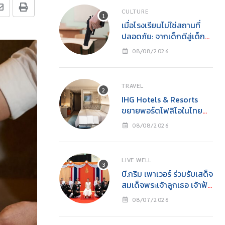
CULTURE
เมื่อโรงเรียนไม่ใช่สถานที่
ปลอดภัย: จากเด็กดีสู่เด็ก
เลว และโศกนาฏกรรมกราด
08/08/2026
ยิงโดยเยาวชน
TRAVEL
IHG Hotels & Resorts
ขยายพอร์ตโฟลิโอในไทย
เปิดตัว Holiday Inn
08/08/2026
Express Krabi Ao Nang
LIVE WELL
บี.กริม เพาเวอร์ ร่วมรับเสด็จ
สมเด็จพระเจ้าลูกเธอ เจ้าฟ้า
สิริวัณณวรี นารีรัตนราช
08/07/2026
กัญญาในงาน “YOUNG
รักษ์ทะเล SEA THE