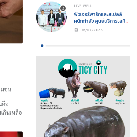
CHANGE” นิทรรศการ
LIVE WELL
อนุรักษ์ทะเลแห่งปีเพื่อการ
ฟิวเจอร์พาร์คและสเปลล์
อนุรักษ์ทรัพยากรทางทะเล
ผนึกกำลัง ศูนย์บริการโลหิต
อย่างยั่งยืน
แห่งชาติ สภากาชาดไทย
08/07/2026
เปิด “ห้องรับบริจาคโลหิต
ประจำที่ (Fixed Station)”
แห่งแรกในศูนย์การค้า
จังหวัดปทุมธานี ภายใต้
โครงการ “ฟิวเจอร์ให้ใจ”
เดินหน้าสร้างสังคมแห่งการ
ให้
ชุมชน
นคือ
เกินเหลือ