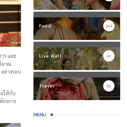
Food
264
หาร และ
Live Well
60
ริมาณ
 อย่างรอบ
Travel
86
่อให้กับ
งค์กรการ
MENU