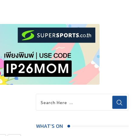
WHAT’S ON