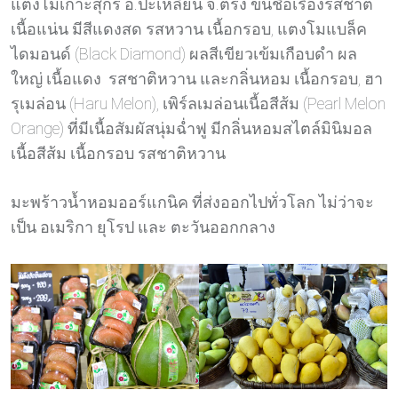
แตงโมเกาะสุกร อ.ปะเหลียน จ.ตรัง ขึ้นชื่อเรื่องรสชาติ
เนื้อแน่น มีสีแดงสด รสหวาน เนื้อกรอบ, แตงโมแบล็ค
ไดมอนด์ (Black Diamond) ผลสีเขียวเข้มเกือบดำ ผล
ใหญ่ เนื้อแดง รสชาติหวาน และกลิ่นหอม เนื้อกรอบ, ฮา
รุเมล่อน (Haru Melon), เพิร์ลเมล่อนเนื้อสีส้ม (Pearl Melon
Orange) ที่มีเนื้อสัมผัสนุ่มฉ่ำฟู มีกลิ่นหอมสไตล์มินิมอล
เนื้อสีส้ม เนื้อกรอบ รสชาติหวาน
มะพร้าวน้ำหอมออร์แกนิค ที่ส่งออกไปทั่วโลก ไม่ว่าจะ
เป็น อเมริกา ยุโรป และ ตะวันออกกลาง