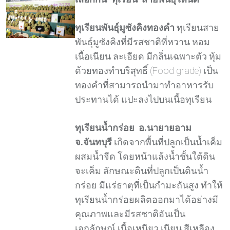
ทุเรียนพันธุ์มูซังคิงทองคำ
ทุเรียนสาย
พันธุ์มูซังคิงที่มีรสชาติที่หวาน หอม
เนื้อเนียน ละเอียด มีกลิ่นเฉพาะตัว หุ้ม
ด้วยทองทำบริสุทธิ์ (Food grade) เป็น
ทองคำที่สามารถนำมาทำอาหารรับ
ประทานได้ แปะลงไปบนเนื้อทุเรียน
ทุเรียนน้ำกร่อย อ.นายายอาม
จ.จันทบุรี
เกิดจากพื้นที่ปลูกเป็นน้ำเค็ม
ผสมน้ำจืด โดยหน้าแล้งน้ำชั้นใต้ดิน
จะเค็ม ลักษณะดินที่ปลูกเป็นดินน้ำ
กร่อย มีแร่ธาตุที่เป็นกำมะถันสูง ทำให้
ทุเรียนน้ำกร่อยผลิตออกมาได้อย่างมี
คุณภาพและมีรสชาติอันเป็น
เอกลักษณ์ เนื้อเหนียว เนียน สีเหลือง