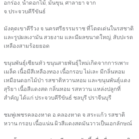
อกร่อง, น้ำดอกไม้, มันขุน, ศาลายา จาก
จ.ประจวบคีรีขันธ์
มังคุดเขาคีรีวง จ.นครศรีธรรมราช ที่โดดเด่นในรสชาติ
และรูปผลเงามัน สวยงาม และมีผลขนาดใหญ่, สับปะรด
เหลืองสามร้อยยอด
ขนุนพันธุ์เซียนหัว ขนุนสายพันธุ์ใหม่เกิดจากการเพาะ
เมล็ด เนื้อมีสีเหลืองทอง เนื้อกรอบ ไม่เละ มีกลิ่นหอม
เหมือนดอกไม้ป่า รสชาติหวานหอม และขนุนพันธุ์แดง
สุริยา เนื้อสีแดงสด กลิ่นหอม รสหวาน แหล่งปลูกที่
สำคัญ ได้แก่ ประจวบคีรีขันธ์ ชลบุรี ปราจีนบุรี
ชมพู่เพชรคลองหาด อ.คลองหาด จ.สระแก้ว รสชาติ
หวาน กรอบ เนื้อแน่น ผิวสีแดงสดมันวาวเป็นเอกลักษณ์