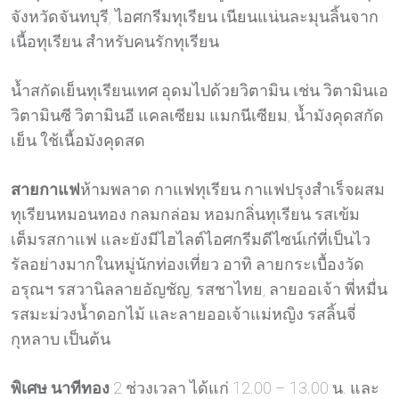
จังหวัดจันทบุรี, ไอศกรีมทุเรียน เนียนแน่นละมุนลิ้นจาก
เนื้อทุเรียน สำหรับคนรักทุเรียน
น้ำสกัดเย็นทุเรียนเทศ อุดมไปด้วยวิตามิน เช่น วิตามินเอ
วิตามินซี วิตามินอี แคลเซียม แมกนีเซียม, น้ำมังคุดสกัด
เย็น ใช้เนื้อมังคุดสด
สายกาแฟ
ห้ามพลาด กาแฟทุเรียน กาแฟปรุงสำเร็จผสม
ทุเรียนหมอนทอง กลมกล่อม หอมกลิ่นทุเรียน รสเข้ม
เต็มรสกาแฟ และยังมีไฮไลต์ไอศกรีมดีไซน์เก๋ที่เป็นไว
รัลอย่างมากในหมู่นักท่องเที่ยว อาทิ ลายกระเบื้องวัด
อรุณฯ รสวานิลลายอัญชัญ, รสชาไทย, ลายออเจ้า พี่หมื่น
รสมะม่วงน้ำดอกไม้ และลายออเจ้าแม่หญิง รสลิ้นจี่
กุหลาบ เป็นต้น
พิเศษ นาทีทอง
2 ช่วงเวลา ได้แก่ 12.00 – 13.00 น. และ