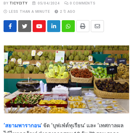
BY
TICYCITY
05/04/2024
0
COMMENTS
LESS THAN A MINUTE
2 ปี AGO
Youtube
LinkedIn
Whatsapp
Print
Share
via
Email
‘สยามพารากอน
’ จัด ‘บุฟเฟ่ต์ทุเรียน’ และ ‘เทศกาลผล