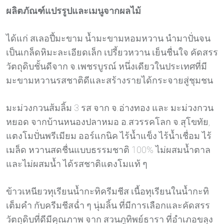
ผลิตภัณฑ์แปรรูปและเมนูจากผลไม้
ได้แก่ สเลอปี้มะขาม น้ำมะขามหอมหวาน นำมาปั่นจน
เป็นเกล็ดหิมะละเอียดเล็ก เปรี้ยวหวาน เย็นชื่นใจ คัดสรร
วัตถุดิบชั้นดีจาก จ.เพชรบูรณ์ หนึ่งเดียวในประเทศที่มี
มะขามหวานรสชาติดีและสร้างรายได้กระจายสู่ชุมชน
มะม่วงกวนส้มลิ้ม 3 รส จาก จ.อ่างทอง และ มะม่วงกวน
หยอด จากบ้านหนองปลาหมอ อ.สวรรคโลก จ.สุโขทัย,
แตงโมปั่นพรีเมียม ออร์แกนิค ไร้น้ำแข็ง ไร้น้ำเชื่อม ไร้
เมล็ด หวานสดชื่นแบบธรรมชาติ 100% ไม่ผสมน้ำตาล
และไม่ผสมน้ำ ได้รสชาติแตงโมแท้ ๆ
ข้าวเหนียวทุเรียนน้ำกะทิครีมชีส เนื้อทุเรียนในน้ำกะทิ
เต็มคำ กับครีมชีสฉ่ำ ๆ นุ่มลิ้น ที่มีการเลือกและคัดสรร
วัตถุดิบที่ดีมีคุณภาพ จาก สวนภูทิพย์ธารา ที่อําเภอขลุง