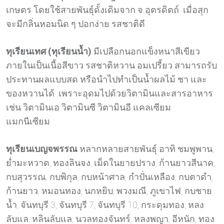
เกษตร โดยใช้สายพันธุ์ดั้งเดิมจาก จ.อุตรดิตถ์ เมื่อสุก
จะมีกลิ่นหอมนิด ๆ ปอกง่าย รสชาติดี
ทุเรียนเทศ (ทุเรียนน้ำ)
มีเปลือกนอกแข็งหนาสีเขียว
ภายในเป็นเนื้อสีขาว รสชาติหวาน อมเปรี้ยว สามารถรับ
ประทานผลแบบสด หรือนำไปทำเป็นน้ำผลไม้ ชา และ
ของหวานได้ เพราะอุดมไปด้วยวิตามินและสารอาหาร
เช่น วิตามินเอ วิตามินซี วิตามินอี แคลเซียม
แมกนีเซียม
ทุเรียนเบญจพรรณ
หลากหลายสายพันธุ์ อาทิ ชมพูพาน,
ย่ำมะหวาด, ทองลินจง, เม็ดในยายปราง, ก้านยาวสีนาค,
กบสุวรรณ, กบพิกุล, กบหน้าศาล, กำปั่นเหลือง, กบตาดำ,
ก้านยาว, หมอนทอง, นกหยิบ, พวงมณี, ภูเขาไฟ, กบชาย
น้ำ, จันทบุรี 3, จันทบุรี 7, จันทบุรี 10, กระดุมทอง, หลง
ลับแล, หลินลับแล, นวลทองจันทร์, หลงพญา, อีหนัก, ทอง