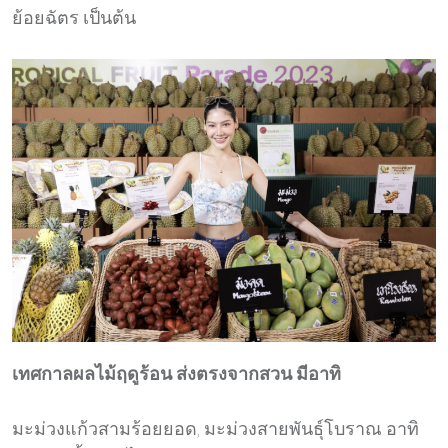
ย้อยฉัตร เป็นต้น
เทศกาลผลไม้ฤดูร้อน ส่งตรงจากสวน มีอาทิ
มะม่วงแก้วสามร้อยยอด, มะม่วงสายพันธุ์โบราณ อาทิ