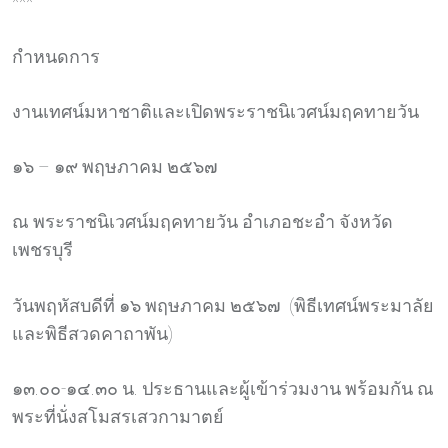
***
กำหนดการ
งานเทศน์มหาชาติและเปิดพระราชนิเวศน์มฤคทายวัน
๑๖ – ๑๙ พฤษภาคม ๒๕๖๗
ณ พระราชนิเวศน์มฤคทายวัน อำเภอชะอำ จังหวัด
เพชรบุรี
วันพฤหัสบดีที่ ๑๖ พฤษภาคม ๒๕๖๗ (พิธีเทศน์พระมาลัย
และพิธีสวดคาถาพัน)
๑๓.๐๐-๑๔.๓๐ น. ประธานและผู้เข้าร่วมงาน พร้อมกัน ณ
พระที่นั่งสโมสรเสวกามาตย์