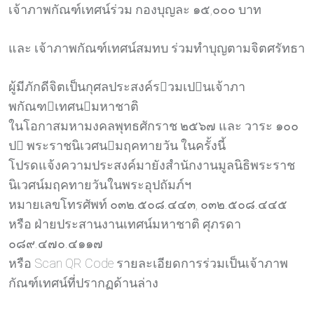
เจ้าภาพกัณฑ์เทศน์ร่วม กองบุญละ ๑๕,๐๐๐ บาท
และ เจ้าภาพกัณฑ์เทศน์สมทบ ร่วมทำบุญตามจิตศรัทธา
ผู้มีภักดีจิตเป็นกุศลประสงค์รวมเปนเจ้าภา
พกัณฑเทศนมหาชาติ
ในโอกาสมหามงคลพุทธศักราช ๒๕๖๗ และ วาระ ๑๐๐
ป พระราชนิเวศนมฤคทายวัน ในครั้งนี้
โปรดแจ้งความประสงค์มายังสำนักงานมูลนิธิพระราช
นิเวศน์มฤคทายวันในพระอุปถัมภ์ฯ
หมายเลขโทรศัพท์ ๐๓๒.๕๐๘.๔๔๓, ๐๓๒.๕๐๘.๔๔๕
หรือ ฝ่ายประสานงานเทศน์มหาชาติ ศุภรดา
๐๘๙.๔๗๐.๔๑๑๗
หรือ Scan QR Code รายละเอียดการร่วมเป็นเจ้าภาพ
กัณฑ์เทศน์ที่ปรากฏด้านล่าง