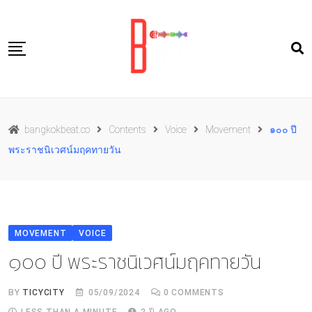
Skip
to
content
Travel
bangkokbeat.co
Contents
Voice
Movement
๑๐๐ ปี
Food
พระราชนิเวศน์มฤคทายวัน
Culture
Live well
Contact Us
MOVEMENT
VOICE
TH
๑๐๐ ปี พระราชนิเวศน์มฤคทายวัน
BY
TICYCITY
05/09/2024
0
COMMENTS