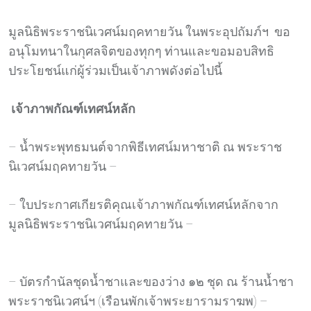
มูลนิธิพระราชนิเวศน์มฤคทายวัน ในพระอุปถัมภ์ฯ ขอ
อนุโมทนาในกุศลจิตของทุกๆ ท่านและขอมอบสิทธิ
ประโยชน์แก่ผู้ร่วมเป็นเจ้าภาพดังต่อไปนี้
เจ้าภาพกัณฑ์เทศน์หลัก
– น้ำพระพุทธมนต์จากพิธีเทศน์มหาชาติ ณ พระราช
นิเวศน์มฤคทายวัน –
– ใบประกาศเกียรติคุณเจ้าภาพกัณฑ์เทศน์หลักจาก
มูลนิธิพระราชนิเวศน์มฤคทายวัน –
– บัตรกำนัลชุดน้ำชาและของว่าง ๑๒ ชุด ณ ร้านน้ำชา
พระราชนิเวศน์ฯ (เรือนพักเจ้าพระยารามราฆพ) –