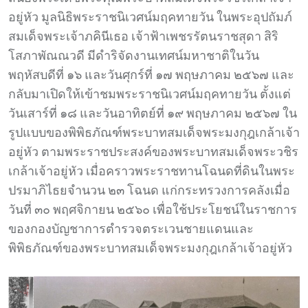
อยู่หัว มูลนิธิพระราชนิเวศน์มฤคทายวัน ในพระอุปถัมภ์
สมเด็จพระเจ้าภคินีเธอ เจ้าฟ้าเพชรรัตนราชสุดา สิริ
โสภาพัณณวดี มีดำริจัดงานเทศน์มหาชาติในวัน
พฤหัสบดีที่ ๑๖ และวันศุกร์ที่ ๑๗ พฤษภาคม ๒๕๖๗ และ
กลับมาเปิดให้เข้าชมพระราชนิเวศน์มฤคทายวัน ตั้งแต่
วันเสาร์ที่ ๑๘ และวันอาทิตย์ที่ ๑๙ พฤษภาคม ๒๕๖๗ ใน
รูปแบบของพิพิธภัณฑ์พระบาทสมเด็จพระมงกุฎเกล้าเจ้า
อยู่หัว ตามพระราชประสงค์ของพระบาทสมเด็จพระวชิร
เกล้าเจ้าอยู่หัว เมื่อคราวพระราชทานโฉนดที่ดินในพระ
ปรมาภิไธยจำนวน ๒๓ โฉนด แก่กระทรวงการคลังเมื่อ
วันที่ ๓๐ พฤศจิกายน ๒๕๖๐ เพื่อใช้ประโยชน์ในราชการ
ของกองบัญชาการตำรวจตระเวนชายแดนและ
พิพิธภัณฑ์ของพระบาทสมเด็จพระมงกุฎเกล้าเจ้าอยู่หัว