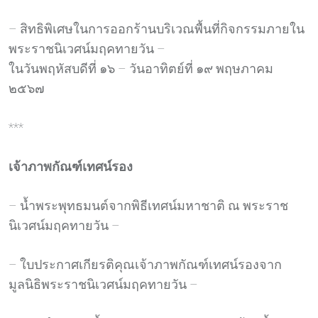
– สิทธิพิเศษในการออกร้านบริเวณพื้นที่กิจกรรมภายใน
พระราชนิเวศน์มฤคทายวัน –
ในวันพฤหัสบดีที่ ๑๖ – วันอาทิตย์ที่ ๑๙ พฤษภาคม
๒๕๖๗
***
เจ้าภาพกัณฑ์เทศน์รอง
– น้ำพระพุทธมนต์จากพิธีเทศน์มหาชาติ ณ พระราช
นิเวศน์มฤคทายวัน –
– ใบประกาศเกียรติคุณเจ้าภาพกัณฑ์เทศน์รองจาก
มูลนิธิพระราชนิเวศน์มฤคทายวัน –