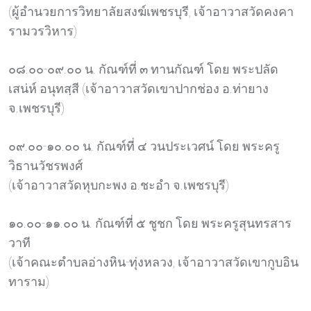
(ผู้อำนวยการวิทยาลัยสงฆ์เพชรบุรี, เจ้าอาวาสวัดคงคา
รามวรวิหาร)
๐๘.๐๐-๐๙.๐๐ น. กัณฑ์ที่ ๓ ทานกัณฑ์ โดย พระปลัด
เสน่ห์ อนุทสฺสี (เจ้าอาวาสวัดเขาปากช่อง อ.ท่ายาง
จ.เพชรบุรี)
๐๙.๐๐-๑๐.๐๐ น. กัณฑ์ที่ ๔ วนประเวศน์ โดย พระครู
วิธานวัชรพงศ์
(เจ้าอาวาสวัดหุบกะพง อ.ชะอำ จ.เพชรบุรี)
๑๐.๐๐-๑๑.๐๐ น. กัณฑ์ที่ ๕ ชูชก โดย พระครูสุนทรสาร
วาที
(เจ้าคณะตำบลอ่างหิน-ทุ่งหลวง, เจ้าอาวาสวัดเขากูบอิน
ทาราม)