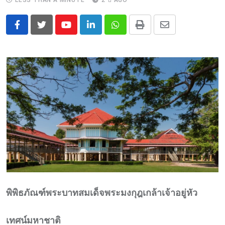
LESS THAN A MINUTE
2 ปี AGO
Youtube
LinkedIn
Whatsapp
Print
Share
via
Email
พิพิธภัณฑ์พระบาทสมเด็จพระมงกุฎเกล้าเจ้าอยู่หัว
เทศน์มหาชาติ