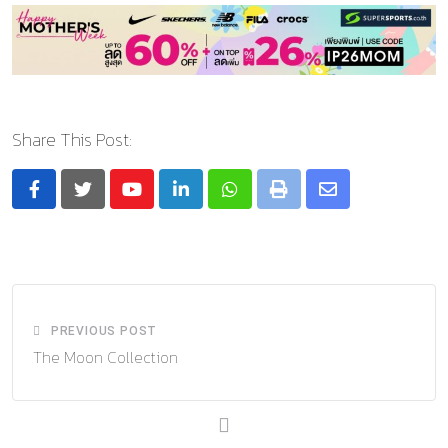
Share This Post:
Youtube
LinkedIn
Whatsapp
Print
Share
via
Email
PREVIOUS POST
The Moon Collection