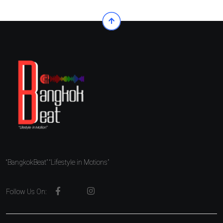
“BangkokBeat” “Lifestyle in Motions”
Follow Us On: