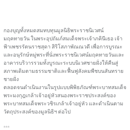
กองบุญทั้งหมดสมทบทุนมูลนิธิพระราชนิเวศน์
มฤคทายวัน ในพระอุปถัมภ์สมเด็จพระเจ้าภคินีเธอ เจ้า
ฟ้าเพชรรัตนราชสุดา สิริโสภาพัณณวดี เพื่อการบูรณะ
และอนุรักษ์หมู่พระที่นั่งพระราชนิเวศน์มฤคทายวันและ
อาคารบริวารรวมทั้งบูรณะระบบนิเวศชายฝั่งให้คืนสู่
สภาพเดิมตามธรรมชาติและฟื้นฟูสังคมพืชบนสันทราย
ชายฝั่ง
ตลอดจนดำเนินงานในรูปแบบพิพิธภัณฑ์พระบาทสมเด็จ
พระมงกุฎเกล้าเจ้าอยู่หัวสนองพระราชประสงค์ของ
พระบาทสมเด็จพระวชิรเกล้าเจ้าอยู่หัว และดำเนินตาม
วัตถุประสงค์ของมูลนิธิฯ ต่อไป
***