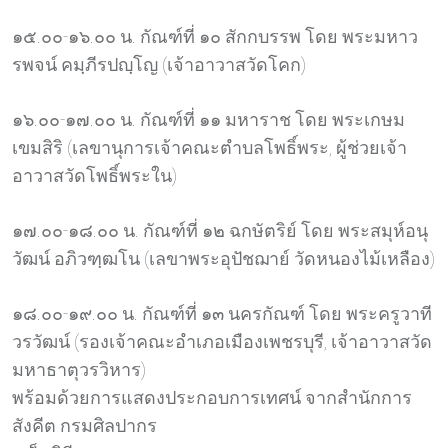
๑๕.๐๐-๑๖.๐๐ น. กัณฑ์ที่ ๑๐ สักกบรรพ โดย พระมหาว
รพจน์ คมฺภีรปญฺโญ (เจ้าอาวาสวัดโคก)
๑๖.๐๐-๑๗.๐๐ น. กัณฑ์ที่ ๑๑ มหาราช โดย พระเกษม
เขมสิริ (เลขานุการเจ้าคณะตำบลโพธิ์พระ, ผู้ช่วยเจ้า
อาวาสวัดโพธิ์พระใน)
๑๗.๐๐-๑๘.๐๐ น. กัณฑ์ที่ ๑๒ ฉกษัตริย์ โดย พระสมุห์อนุ
วัฒน์ อภิวฑฺฒโน (เลขาพระอุปัชฌาย์ วัดหนองไม้เหลือง)
๑๘.๐๐-๑๙.๐๐ น. กัณฑ์ที่ ๑๓ นครกัณฑ์ โดย พระครูวาที
วรวัฒน์ (รองเจ้าคณะอำเภอเมืองเพชรบุรี, เจ้าอาวาสวัด
มหาธาตุวรวิหาร)
พร้อมด้วยการแสดงประกอบการเทศน์ จากสำนักการ
สังคีต กรมศิลปากร