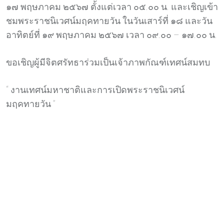
๑๗ พฤษภาคม ๒๕๖๗ ตั้งแต่เวลา ๐๕.๐๐ น. และเชิญเข้า
ชมพระราชนิเวศน์มฤคทายวัน ในวันเสาร์ที่ ๑๘ และวัน
อาทิตย์ที่ ๑๙ พฤษภาคม ๒๕๖๗ เวลา ๐๙.๐๐ – ๑๗.๐๐ น.
ขอเชิญผู้มีจิตศรัทธาร่วมเป็นเจ้าภาพกัณฑ์เทศน์สมทบ
“ งานเทศน์มหาชาติและการเปิดพระราชนิเวศน์
มฤคทายวัน ”