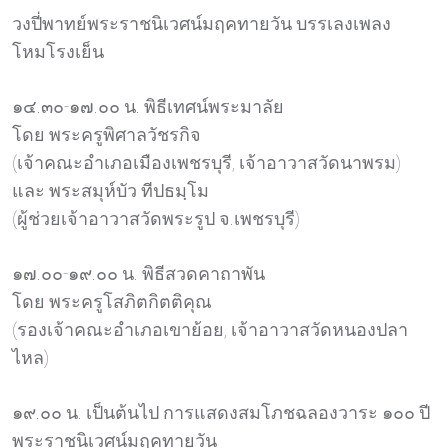
วงปี่พาทย์พระราชนิเวศน์มฤคทายวัน บรรเลงเพลง
โหมโรงเย็น
๑๔.๓๐-๑๗.๐๐ น. พิธีเทศน์พระมาลัย
โดย พระครูพิศาลวัชรกิจ
(เจ้าคณะอำเภอเมืองเพชรบุรี, เจ้าอาวาสวัดนาพรม)
และ พระสมุห์บัว ทีปธมฺโม
(ผู้ช่วยเจ้าอาวาสวัดพระรูป จ.เพชรบุรี)
๑๗.๐๐-๑๙.๐๐ น. พิธีสวดคาถาพัน
โดย พระครูโสภิตกิตติคุณ
(รองเจ้าคณะอำเภอเขาย้อย, เจ้าอาวาสวัดหนองปลา
ไหล)
๑๙.๐๐ น. เป็นต้นไป การแสดงสมโภชฉลองวาระ ๑๐๐ ปี
พระราชนิเวศน์มฤคทายวัน