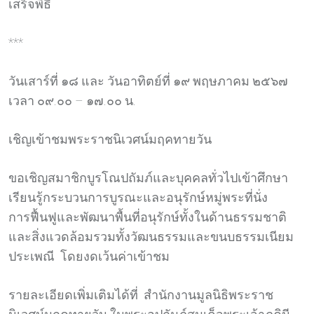
เสร็จพิธี
***
วันเสาร์ที่ ๑๘ และ วันอาทิตย์ที่ ๑๙ พฤษภาคม ๒๕๖๗
เวลา ๐๙.๐๐ – ๑๗.๐๐ น.
เชิญเข้าชมพระราชนิเวศน์มฤคทายวัน
ขอเชิญสมาชิกบูรโณปถัมภ์และบุคคลทั่วไปเข้าศึกษา
เรียนรู้กระบวนการบูรณะและอนุรักษ์หมู่พระที่นั่ง
การฟื้นฟูและพัฒนาพื้นที่อนุรักษ์ทั้งในด้านธรรมชาติ
และสิ่งแวดล้อมรวมทั้งวัฒนธรรมและขนบธรรมเนียม
ประเพณี โดยงดเว้นค่าเข้าชม
รายละเอียดเพิ่มเติมได้ที่ สำนักงานมูลนิธิพระราช