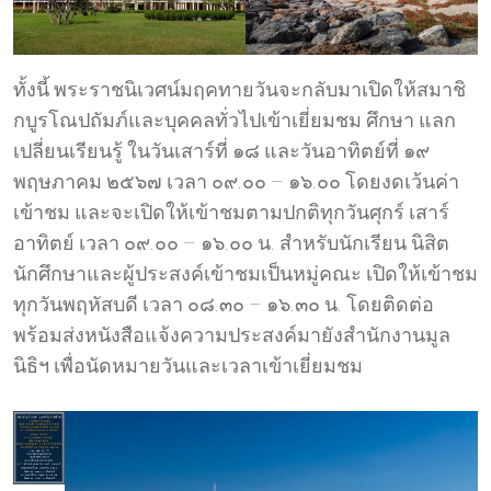
ทั้งนี้ พระราชนิเวศน์มฤคทายวันจะกลับมาเปิดให้สมาชิ
กบูรโณปถัมภ์และบุคคลทั่วไปเข้าเยี่ยมชม ศึกษา แลก
เปลี่ยนเรียนรู้ ในวันเสาร์ที่ ๑๘ และวันอาทิตย์ที่ ๑๙
พฤษภาคม ๒๕๖๗ เวลา ๐๙.๐๐ – ๑๖.๐๐ โดยงดเว้นค่า
เข้าชม และจะเปิดให้เข้าชมตามปกติทุกวันศุกร์ เสาร์
อาทิตย์ เวลา ๐๙.๐๐ – ๑๖.๐๐ น. สำหรับนักเรียน นิสิต
นักศึกษาและผู้ประสงค์เข้าชมเป็นหมู่คณะ เปิดให้เข้าชม
ทุกวันพฤหัสบดี เวลา ๐๘.๓๐ – ๑๖.๓๐ น. โดยติดต่อ
พร้อมส่งหนังสือแจ้งความประสงค์มายังสำนักงานมูล
นิธิฯ เพื่อนัดหมายวันและเวลาเข้าเยี่ยมชม