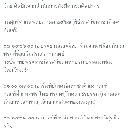
โดย ศิลปินจากสำนักการสังคีต กรมศิลปากร
วันศุกร์ที่ ๑๗ พฤษภาคม ๒๕๖๗ (พิธีเทศน์มหาชาติ ๑๓
กัณฑ์)
๐๕.๐๐-๐๖.๐๐ น. ประธานและผู้เข้าร่วมงาน พร้อมกัน ณ
พระที่นั่งสโมสรเสวกามาตย์
วงปี่พาทย์พระราชนิเวศน์มฤคทายวัน บรรเลงเพลง
โหมโรงเช้า
๐๖.๐๐-๐๗.๐๐ น. เริ่มพิธีเทศน์มหาชาติ ๑๓ กัณฑ์
กัณฑ์ที่ ๑ ทศพร โดย พระครูโกศลวัชรธรรม (เจ้าคณะ
ตำบลหัวสะพาน, เจ้าอาวาสวัดทองนพคุณ)
๐๗.๐๐-๐๘.๐๐ น. กัณฑ์ที่ ๒ หิมพานต์ โดย พระวิสุทธิว
รกิจ