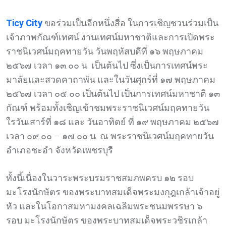
Ticy City
ขอร่วมเป็นอีกหนึ่งสื่อ ในการเชิญชวนร่วมเป็น
เจ้าภาพกัณฑ์เทศน์ งานเทศน์มหาชาติและการเปิดพระ
ราชนิเวศน์มฤคทายวัน วันพฤหัสบดีที่ ๑๖ พฤษภาคม
๒๕๖๗ เวลา ๑๓.๐๐ น. เป็นต้นไป ซึ่งเป็นการเทศน์พระ
มาลัยและสวดคาถาพัน และในวันศุกร์ที่ ๑๗ พฤษภาคม
๒๕๖๗ เวลา ๐๕.๐๐ เป็นต้นไป เป็นการเทศน์มหาชาติ ๑๓
กัณฑ์ พร้อมทั้งเชิญเข้าชมพระราชนิเวศน์มฤคทายวัน
ใรวันเสาร์ที่ ๑๘ และ วันอาทิตย์ ที่ ๑๙ พฤษภาคม ๒๕๖๗
เวลา ๐๙.๐๐ – ๑๗.๐๐ น. ณ พระราชนิเวศน์มฤคทายวัน
อำเภอชะอำ จังหวัดเพชรบุรี
ทั้งนี้เนื่องในวาระพระบรมราชสมภพครบ ๑๒ รอบ
มะโรงนักษัตร ของพระบาทสมเด็จพระมงกุฎเกล้าเจ้าอยู่
หัว และในโอกาสมหามงคลเฉลิมพระชนมพรรษา ๖
รอบ มะโรงนักษัตร ของพระบาทสมเด็จพระวชิรเกล้า