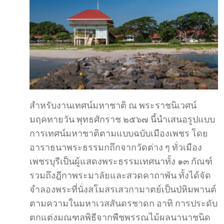
สำหรับงานเทศน์มหาชาติ ณ พระราชนิเวศน์
มฤคทายวัน พุทธศักราช ๒๕๖๗ นี้นำเสนอรูปแบบ
การเทศน์มหาชาติตามแบบฉบับเมืองเพชร โดย
อาราธนาพระธรรมกถึกจากวัดต่าง ๆ ทั่วเมือง
เพชรบุรีเป็นผู้แสดงพระธรรมเทศนาทั้ง ๑๓ กัณฑ์
รวมถึงฎีกาพระมาลัยและสวดคาถาพัน ทั้งได้จัด
จำลองพระที่นั่งสโมสรเสวกามาตย์เป็นป่หิมพานต์
ตามความในมหาเวสสันดรชาดก อาทิ การประดับ
ตกแต่งมณฑลพิธีจากพืชพรรณไม้ผลนานาชนิด