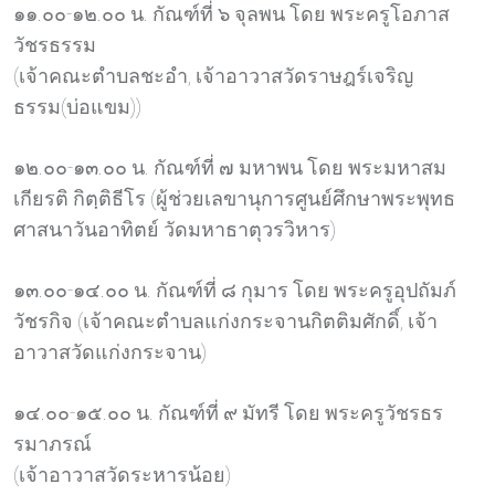
๑๑.๐๐-๑๒.๐๐ น. กัณฑ์ที่ ๖ จุลพน โดย พระครูโอภาส
วัชรธรรม
(เจ้าคณะตำบลชะอำ, เจ้าอาวาสวัดราษฎร์เจริญ
ธรรม(บ่อแขม))
๑๒.๐๐-๑๓.๐๐ น. กัณฑ์ที่ ๗ มหาพน โดย พระมหาสม
เกียรติ กิตฺติธีโร (ผู้ช่วยเลขานุการศูนย์ศึกษาพระพุทธ
ศาสนาวันอาทิตย์ วัดมหาธาตุวรวิหาร)
๑๓.๐๐-๑๔.๐๐ น. กัณฑ์ที่ ๘ กุมาร โดย พระครูอุปถัมภ์
วัชรกิจ (เจ้าคณะตำบลแก่งกระจานกิตติมศักดิ์, เจ้า
อาวาสวัดแก่งกระจาน)
๑๔.๐๐-๑๕.๐๐ น. กัณฑ์ที่ ๙ มัทรี โดย พระครูวัชรธร
รมาภรณ์
(เจ้าอาวาสวัดระหารน้อย)