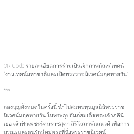
QR Code รายละเอียดการร่วมเป็นเจ้าภาพกัณฑ์เทศน์
“งานเทศน์มหาชาติและเปิดพระราชนิเวศน์มฤคทายวัน”
***
กองบุญทั้งหมดในครั้งนี้ นำไปสมทบทุนมูลนิธิพระราช
นิเวศน์มฤคทายวัน ในพระอุปถัมภ์สมเด็จพระเจ้าภคินี
เธอ เจ้าฟ้าเพชรรัตนราชสุดา สิริโสภาพัณณวดี เพื่อการ
บูรณะและอนุรักษ์หมู่พระที่นั่งพระราชนิเวศน์