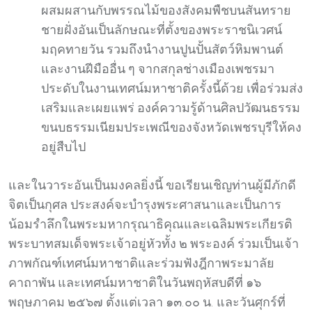
ผสมผสานกับพรรณไม้ของสังคมพืชบนสันทราย
ชายฝั่งอันเป็นลักษณะที่ตั้งของพระราชนิเวศน์
มฤคทายวัน รวมถึงนำงานปูนปั้นสัตว์หิมพานต์
และงานฝีมืออื่น ๆ จากสกุลช่างเมืองเพชรมา
ประดับในงานเทศน์มหาชาติครั้งนี้ด้วย เพื่อร่วมส่ง
เสริมและเผยแพร่ องค์ความรู้ด้านศิลปวัฒนธรรม
ขนบธรรมเนียมประเพณีของจังหวัดเพชรบุรีให้คง
อยู่สืบไป
และในวาระอันเป็นมงคลยิ่งนี้ ขอเรียนเชิญท่านผู้มีภักดี
จิตเป็นกุศล ประสงค์จะบำรุงพระศาสนาและเป็นการ
น้อมรำลึกในพระมหากรุณาธิคุณและเฉลิมพระเกียรติ
พระบาทสมเด็จพระเจ้าอยู่หัวทั้ง ๒ พระองค์ ร่วมเป็นเจ้า
ภาพกัณฑ์เทศน์มหาชาติและร่วมฟังฎีกาพระมาลัย
คาถาพัน และเทศน์มหาชาติในวันพฤหัสบดีที่ ๑๖
พฤษภาคม ๒๕๖๗ ตั้งแต่เวลา ๑๓.๐๐ น. และวันศุกร์ที่