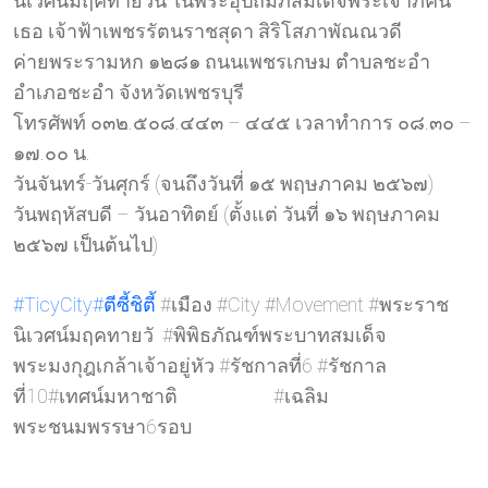
นิเวศน์มฤคทายวัน ในพระอุปถัมภ์สมเด็จพระเจ้าภคินี
เธอ เจ้าฟ้าเพชรรัตนราชสุดา สิริโสภาพัณณวดี
ค่ายพระรามหก ๑๒๘๑ ถนนเพชรเกษม ตำบลชะอำ
อำเภอชะอำ จังหวัดเพชรบุรี
โทรศัพท์ ๐๓๒.๕๐๘.๔๔๓ – ๔๔๕ เวลาทำการ ๐๘.๓๐ –
๑๗.๐๐ น.
วันจันทร์-วันศุกร์ (จนถึงวันที่ ๑๕ พฤษภาคม ๒๕๖๗)
วันพฤหัสบดี – วันอาทิตย์ (ตั้งแต่ วันที่ ๑๖ พฤษภาคม
๒๕๖๗ เป็นต้นไป)
#TicyCity
#ตีซี้ชิต
ี้ #เมือง #City #Movement #พระราช
นิเวศน์มฤคทายวั #พิพิธภัณฑ์พระบาทสมเด็จ
พระมงกุฎเกล้าเจ้าอยู่หัว #รัชกาลที่6 #รัชกาล
ที่10#เทศน์มหาชาติ #เฉลิม
พระชนมพรรษา6รอบ