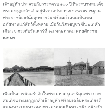
เจ้าอยู่หัว ประจวบกับวาระครบ ๑๐๐ ปี ที่พระบาทสมเด็จ
พระมงกุฎเกล้าเจ้าอยู่หัวทรงประกาศเขตพระราชฐาน
พระราชนิเวศน์มฤคทายวัน พร้อมกำหนดเป็นเขต
อภัยทานแก่สัตว์ทั้งหลาย เมื่อวันวิสาขบูชา ขึ้น ๑๕ ค่ำ
เดือน ๖ ตรงกับวันเสาร์ที่ ๑๗ พฤษภาคม พุทธศักราช
๒๔๖๗
เพื่อเป็นการน้อมรำลึกในพระมหากรุณาธิคุณพระบาท
สมเด็จพระมงกุฎเกล้าเจ้าอยู่หัว พร้อมเฉลิมพระเกียรติ
สนองพระเดชพระคุณพระบาทสมเด็จพระวชิรเกล้าเจ้า