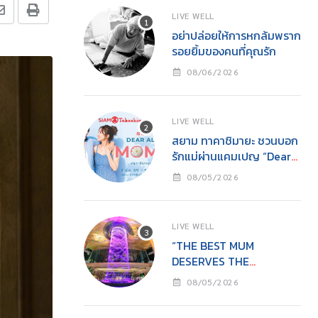
LIVE WELL
อย่าปล่อยให้การหกล้มพราก
รอยยิ้มของคนที่คุณรัก
08/06/2026
LIVE WELL
สยาม ทาคาชิมายะ ชวนบอก
รักแม่ผ่านแคมเปญ “Dear
All Moms”ช็อปคุ้ม รับของ
08/05/2026
ขวัญ พร้อมกิจกรรมสุด
อบอุ่นวันแม่
LIVE WELL
“THE BEST MUM
DESERVES THE
BEST”ไอคอนสยามชวนลูก
08/05/2026
เปลี่ยนจาก ‘ผู้รับ’ เป็น ‘ผู้ให้’
ในวันแม่