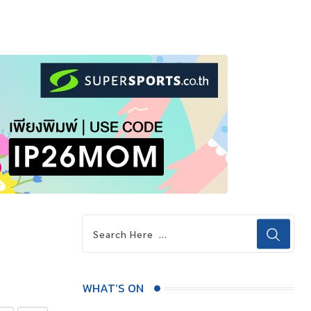
WHAT’S ON