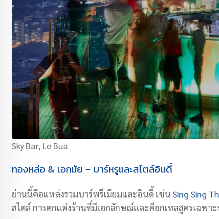
Sky Bar, Le Bua
ทองหล่อ & เอกมัย – บาร์หรูและสไตล์อินดี้
ย่านนี้คือแหล่งรวมบาร์พรีเมียมและอินดี้ เช่น
Sing Sing T
สไตล์ การตกแต่งร้านที่มีเอกลักษณ์และค็อกเทลสูตรเฉพาะท