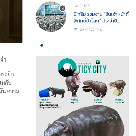
CULTURE
บี.กริม ร่วมงาน “วันเจ้าหน้าที่
พิทักษ์ป่าโลก” ประจำปี
2569สนับสนุนการปฏิบัติ
08/05/2026
งานเจ้าหน้าที่พิทักษ์ป่าพร้อม
ส่งเสริมการอนุรักษ์
ธรรมชาติสู่ความยั่งยืน
ดจำ
ายระยิบ
คยหลับ
สัน ความ