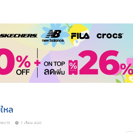
บใหล
INUTE
7 เดือน AGO