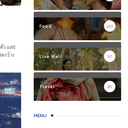
Food
263
ตัว และ
ิดกว้าง
Live Well
57
Travel
85
MENU