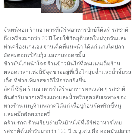
จันทน์หอม ร้านอาหารที่เสิร์ฟอาหารปักษ์ใต้แท้ รสชาติ
ถึงเครื่องมากว่า 20 ปี โดยใช้วัตถุดิบสดใหม่ทุกวันและ
ทำเครื่องแกงเอง จานเด็ดที่แนะนำ ได้แก่ แกงไตปลา
ผัดสะตอกะปิกับกุ้ง และกบทอดขมิ้น
ข้าวมันไก่หน้าโจร ร้านข้าวมันไก่ที่คนแน่นเต็มร้าน
ตลอดเวลาแห่งนี้มีจุดขายอยู่ที่เนื้อไก่นุ่มฉ่ำและน้ำจิ้มรส
เด็ด ที่ช่วยเพิ่มรสชาติให้อร่อยยิ่งขึ้น
ลัคกี้ ซีฟู้ด ร้านอาหารที่เสิร์ฟอาหารทะเลสด ๆ รสชาติ
ต้นตำรับ จากเครื่องแกงและน้ำพริกสูตรลับเฉพาะของ
ทางร้าน เมนูห้ามพลาดได้แก่ เนื้อปูก้อนผัดพริกขี้หนู
และหมึกผัดผงกะหรี่
ครัวมรกต ร้านเรียบง่ายในบ้านไม้ที่เสิร์ฟอาหารไทย
รสชาติต้นตำรับมากว่า 120 ปี เมนูเด่น คือ ทอดมันปลาก