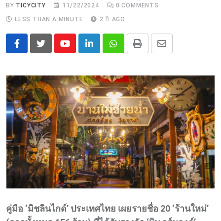
BY
TICYCITY
11/22/2024
0
COMMENTS
LESS THAN A MINUTE
2 ปี AGO
Youtube
LinkedIn
Whatsapp
Print
Share
via
Email
คู่มือ ‘มิชลินไกด์’ ประเทศไทย เผยรายชื่อ 20 ‘ร้านใหม่’