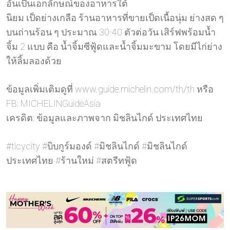
อันเป็นเอกลักษณ์ของอาหารใต้
นิยม เป็ดย่างเกลือ ร้านอาหารที่ขายเป็ดเนื้อนุ่ม ย่างสด ๆ
บนถ่านร้อน ๆ ประมาณ 30-40 ตัวต่อวัน เสิร์ฟพร้อมน้ำ
จิ้ม 2 แบบ คือ น้ำจิ้มซีฟู้ดและน้ำจิ้มมะขาม โดยมีไก่ย่าง
ให้ลิ้มลองด้วย
ข้อมูลเพิ่มเติมดูที่ www.guide.michelin.com/th/th หรือ
FB: MICHELINGuideAsia
เครดิต: ข้อมูลและภาพจาก มิชลินไกด์ ประเทศไทย
#ticycity #บิบกูร์มองด์ #มิชลินไกด์ #มิชลินไกด์
ประเทศไทย #ร้านใหม่ #สตรีทฟู้ด