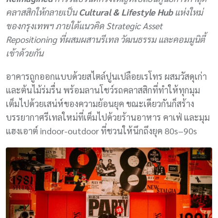
คลาสสิกให้กลายเป็น
Cultural & Lifestyle Hub
แห่งใหม่
ของกรุงเทพฯ ภายใต้แนวคิด Strategic Asset
Repositioning ที่ผสมผสานรีเทล วัฒนธรรม และคอมมูนิตี้
เข้าด้วยกัน
อาคารถูกออกแบบด้วยสไตล์ปูนเปลือยเรโทร ผสมวัสดุเก่า
และต้นไม้ร่มรื่น พร้อมลานโชว์รถคลาสสิกที่ทำให้ทุกมุม
เต็มไปด้วยเสน่ห์ของความย้อนยุค ขณะเดียวกันก็สร้าง
บรรยากาศรีเทลใหม่ที่เต็มไปด้วยร้านอาหาร คาเฟ่ และมุม
แฮงเอาต์ indoor-outdoor ที่ชวนให้นึกถึงยุค 80s–90s