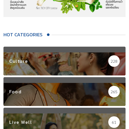
HOT CATEGORIES
Culture
228
Food
265
Live Well
61