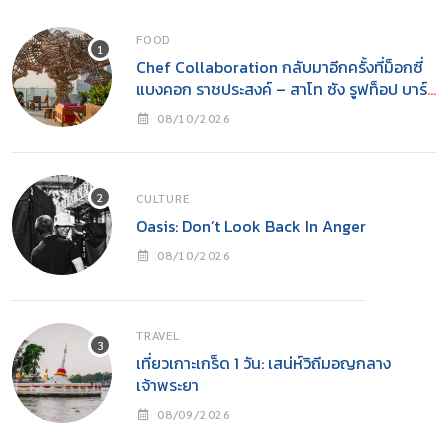
FOOD
Chef Collaboration กลับมาอีกครั้งที่ม็อกซี่
แบงคอก ราชประสงค์ – สาโท ซัง รูฟท็อป บาร์
x ทาคุมิ สองเชฟ หนึ่งรูฟท็อป หนึ่งเดือนแห่ง
08/10/2026
รสชาติสุดจัดจ้าน
CULTURE
Oasis: Don’t Look Back In Anger
08/10/2026
TRAVEL
เที่ยวเกาะเกร็ด 1 วัน: เสน่ห์วิถีมอญกลาง
เจ้าพระยา
08/09/2026