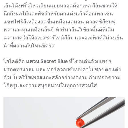
เส้นโค้งพริ้วไหวเลียนแบบหลอดค็อกเทล สีสันชวนให้
นึกถึงผลไม้และพืชสำหรับตกแต่งแก้วค็อกเทล เช่น
แซฟไฟร์สีเหลืองสดชื่นเหมือนเลมอน, ควอตซ์สีชมพู
หวานละมุนเหมือนลิ้นจี่, ทัวร์มาลีนสีเขียวมิ้นต์ที่เติม
ความสดใสให้สเปสซาร์ไทต์สีส้ม และอเมทิสต์สีม่วงเย็น
ฉ่ำที่ผสานกับโทนซิตรัส
ไฮไลต์คือ
แหวน Secret Blue
ที่โดดเด่นด้วยเพชร
มรกตทรงกลม และเทอร์ควอยซ์แบบคาโบชอง ตกแต่ง
ด้วยใบคริโซเพรสแกะสลักอย่างงดงาม ถ่ายทอดความ
โก้หรูและความสนุกสนานในทุกการสวมใส่