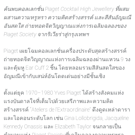
ค้นพบคอลเลกชั่น Piaget Cocktail High Jewellery ที่ผสม
ผสานความหรูหรา ความคิดสร้างสรรค์ และสีสันอัญมณี
อันสดใส ถ่ายทอดจิตวิญญาณแห่งการเฉลิมฉลองของ
Piaget Society จากริเวียร่าสู่กรุงเทพฯ
Piaget เผยโฉมคอลเลกชั่นเครื่องประดับสุดสร้างสรรค์
ถ่ายทอดจิตวิญญาณแห่งการเฉลิมฉลองผ่านแหวน 9 วง
และตุ้มหู Ear Cuff 2 ชิ้น โดยหลอมรวมสีสันสดใสของ
อัญมณีเข้ากับเสน่ห์อันโดดเด่นอย่างมีชั้นเชิง
ตั้งแต่ยุค 1970–1980 Yves Piaget ได้สร้างสังคมแห่ง
แรงบันดาลใจที่เต็มไปด้วยเสรีภาพและความคิด
สร้างสรรค์ “Ateliers de l’Extraordinaire” ดึงดูดเหล่าดารา
และไอคอนระดับโลก เช่น Gina Lollobrigida, Jacqueline
Kennedy Onassis และ Elizabeth Taylor จนกลายเป็น
ตำนานแห่ง
Piaget Society
ที่เฉลิมฉลองความหรูหรา