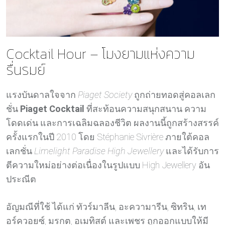
Cocktail Hour – โมงยามแห่งความ
รื่นรมย์
แรงบันดาลใจจาก
Piaget Society
ถูกถ่ายทอดสู่คอลเลก
ชั่น
Piaget Cocktail
ที่สะท้อนความสนุกสนาน ความ
โดดเด่น และการเฉลิมฉลองชีวิต ผลงานนี้ถูกสร้างสรรค์
ครั้งแรกในปี 2010 โดย Stéphanie Sivrière ภายใต้คอล
เลกชั่น
Limelight Paradise High Jewellery
และได้รับการ
ตีความใหม่อย่างต่อเนื่องในรูปแบบ High Jewellery อัน
ประณีต
อัญมณีที่ใช้ ได้แก่ ทัวร์มาลีน, อะความารีน, ซิทริน, เท
อร์ควอยซ์, มรกต, อเมทิสต์ และเพชร ถูกออกแบบให้มี