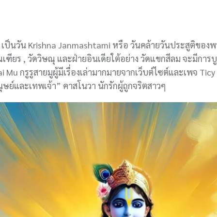
68 เป็นวัน Krishna Janmashtami หรือ วันคล้ายวันประสูติของ
เฑียร , วัดวิษณุ และฝ่ายอินเดียใต้อย่าง วัดแขกสีลม จะมีการบ
i Mu กรูรูสายมูผู้มีเรื่องเล่ามากมายจากเว็บต์ไซต์และเพจ Ticy
ย์และเทพเจ้า” คาสโนวา นักรักผู้ถูกจริตสาวๆ