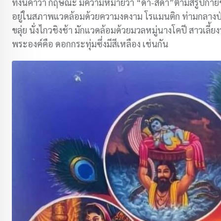
ทั้งนี้คำว่า กฤษณะ มีความหมายว่า “ดำ-สีดำ”ตามสีรูปกา
อยู่ในสภาพแวดล้อมด้วยความงดงาม โรแมนติก ท่ามกลางป่าเขา
ขลุ่ย นั่งไกวชิงช้า มักแวดล้อมด้วยมวลหมู่นางโคปี สาวเลี้
พระองค์คือ ดอกกระทุ่มซึ่งมีสีเหลือง เช่นกัน