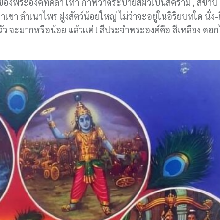
ยของพระองค์ที่คล้ำ เทา ภาพวาดระบายสีผิวเป็นสีคราม , สีขา
 ลำเนาไพร ฝูงสัตว์น้อยใหญ่ ไม่ว่าจะอยู่ในอิริยบทใด นั่ง-ย
ยงวัว จะมากหรือน้อย แล้วแต่ ! สีประจำพระองค์คือ สีเหลือง ดอ