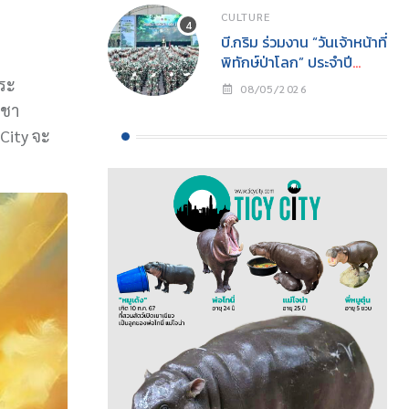
CULTURE
บี.กริม ร่วมงาน “วันเจ้าหน้าที่
พิทักษ์ป่าโลก” ประจำปี
2569สนับสนุนการปฏิบัติ
พระ
08/05/2026
งานเจ้าหน้าที่พิทักษ์ป่าพร้อม
ูชา
ส่งเสริมการอนุรักษ์
 City จะ
ธรรมชาติสู่ความยั่งยืน