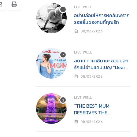
LIVE WELL
อย่าปล่อยให้การหกล้มพราก
รอยยิ้มของคนที่คุณรัก
08/06/2026
LIVE WELL
สยาม ทาคาชิมายะ ชวนบอก
รักแม่ผ่านแคมเปญ “Dear
All Moms”ช็อปคุ้ม รับของ
08/05/2026
ขวัญ พร้อมกิจกรรมสุด
อบอุ่นวันแม่
LIVE WELL
“THE BEST MUM
DESERVES THE
BEST”ไอคอนสยามชวนลูก
08/05/2026
เปลี่ยนจาก ‘ผู้รับ’ เป็น ‘ผู้ให้’
ในวันแม่