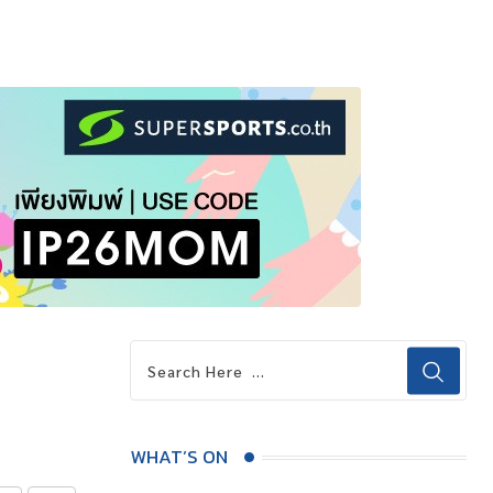
WHAT’S ON