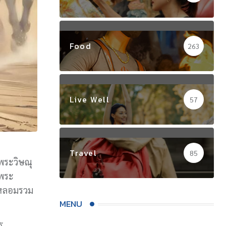
Food
263
Live Well
57
Travel
85
พระวิษณุ
อพระ
ไปหลอมรวม
MENU