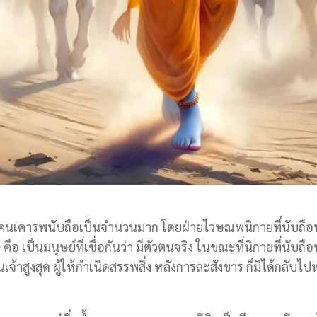
ู้คนเคารพนับถือเป็นจำนวนมาก โดยฝ่ายไวษณพนิกายที่นับถือ
ือ เป็นมนุษย์ที่เชื่อกันว่า มีตัวตนจริง ในขณะที่นิกายที่นับถื
าสูงสุด ผู้ให้กำเนิดสรรพสิ่ง หลังการละสังขาร ก็มิได้กลับ