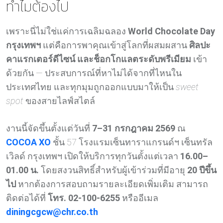
ทำไมต้องไป
เพราะนี่ไม่ใช่แค่การเฉลิมฉลอง
World Chocolate Day
กรุงเทพฯ
แต่คือการพาคุณเข้าสู่โลกที่ผสมผสาน
ศิลปะ
คาแรกเตอร์ดีไซน์ และช็อกโกแลตระดับพรีเมียม
เข้า
ด้วยกัน — ประสบการณ์ที่หาไม่ได้จากที่ไหนใน
ประเทศไทย และทุกมุมถูกออกแบบมาให้เป็น
sweet
spot
ของสายไลฟ์สไตล์
งานนี้จัดขึ้นตั้งแต่วันที่
7–31 กรกฎาคม 2569
ณ
COCOA XO
ชั้น 57
โรงแรมเซ็นทาราแกรนด์ฯ เซ็นทรัล
เวิลด์ กรุงเทพฯ
เปิดให้บริการทุกวันตั้งแต่เวลา
16.00–
01.00 น.
โดยสงวนสิทธิ์สำหรับผู้เข้าร่วมที่มีอายุ
20 ปีขึ้น
ไป
หากต้องการสอบถามรายละเอียดเพิ่มเติม สามารถ
ติดต่อได้ที่
โทร. 02‑100‑6255
หรืออีเมล
diningcgcw@chr.co.th