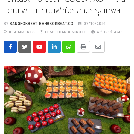
แดนแฟนตาซีบนฟ้าใจกลางกรุงเทพฯ
BY
BANGKOKBEAT BANGKOKBEAT.CO
07/10/2026
0
COMMENTS
LESS THAN A MINUTE
4 สัปดาห์ AGO
Youtube
LinkedIn
Whatsapp
Print
Share
via
Email