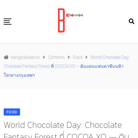
Skip
to
content
Travel
bangkokbeat.co
Contents
Food
World Chocolate Day:
Food
Chocolate Fantasy Forest ที่ COCOA XO — ดินแดนแฟนตาซีบนฟ้า
Culture
ใจกลางกรุงเทพฯ
Live well
Contact Us
TH
FOOD
World Chocolate Day: Chocolate
Fantasy Forest ที่ COCOA XO — ดิน