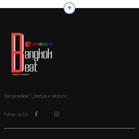
“BangkokBeat” “Lifestyle in Motions”
Follow Us On: