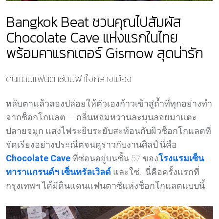
Bangkok Beat ชวนคุณไปสัมผัส
Chocolate Cave แห่งแรกในไทย
พร้อมคาแรกเตอร์ Gismow สุดน่ารัก
ดินแดนแฟนตาซีบนฟ้าใจกลางเมือง
หลับตาแล้วลองปล่อยให้ตัวเองก้าวเข้าสู่ถ้ำที่ทุกอย่างทำ
จากช็อกโกแลต — กลิ่นหอมหวานละมุนลอยมาแตะ
ปลายจมูก แสงไฟระยิบระยับสะท้อนกับผิวช็อกโกแลตที่
จัดเรียงอย่างประณีตจนดูราวกับงานศิลป์ นี่คือ
Chocolate Cave
ที่ซ่อนอยู่บนชั้น 57 ของ
โรงแรมเซ็น
ทาราแกรนด์ฯ เซ็นทรัลเวิลด์
และใช่…นี่คือครั้งแรกที่
กรุงเทพฯ ได้มีดินแดนแฟนตาซีแห่งช็อกโกแลตแบบนี้