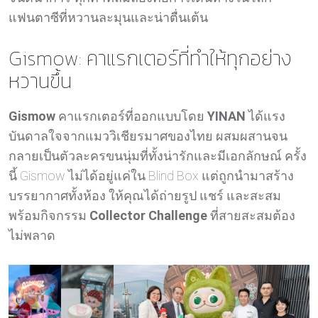
แฟนตาซีที่หวานละมุนและน่าตื่นเต้น
Gismow: คาแรกเตอร์ที่ทำให้ทุกอย่าง
หวานขึ้น
Gismow
คาแรกเตอร์ที่ออกแบบโดย
YINAN
ได้แรง
บันดาลใจจากแมววิเชียรมาศของไทย ผสมผสานจน
กลายเป็นตัวละครขนนุ่มที่ทั้งน่ารักและมีเอกลักษณ์ ครั้ง
นี้ Gismow ไม่ได้อยู่แค่ใน Blind Box แต่ถูกนำมาสร้าง
บรรยากาศทั้งห้อง ให้คุณได้ถ่ายรูป แชร์ และสะสม
พร้อมกิจกรรม
Collector Challenge
ที่สายสะสมต้อง
ไม่พลาด