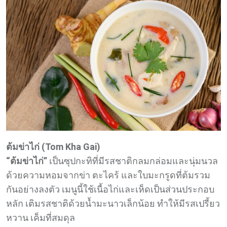
ต้มข่าไก่ (Tom Kha Gai)
“ต้มข่าไก่”
เป็นซุปกะทิที่มีรสชาติกลมกล่อมและนุ่มนวล
ด้วยความหอมจากข่า ตะไคร้ และใบมะกรูดที่ต้มรวม
กันอย่างลงตัว เมนูนี้ใช้เนื้อไก่และเห็ดเป็นส่วนประกอบ
หลัก เติมรสชาติด้วยน้ำมะนาวเล็กน้อย ทำให้มีรสเปรี้ยว
หวาน เค็มที่สมดุล