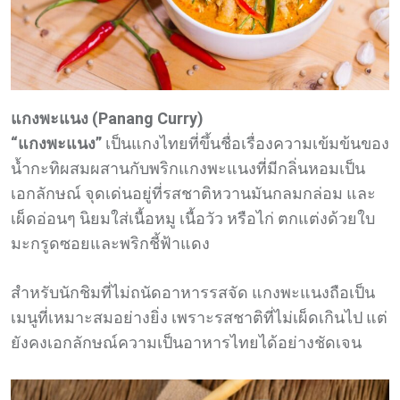
แกงพะแนง (Panang Curry)
“แกงพะแนง”
เป็นแกงไทยที่ขึ้นชื่อเรื่องความเข้มข้นของ
น้ำกะทิผสมผสานกับพริกแกงพะแนงที่มีกลิ่นหอมเป็น
เอกลักษณ์ จุดเด่นอยู่ที่รสชาติหวานมันกลมกล่อม และ
เผ็ดอ่อนๆ นิยมใส่เนื้อหมู เนื้อวัว หรือไก่ ตกแต่งด้วยใบ
มะกรูดซอยและพริกชี้ฟ้าแดง
สำหรับนักชิมที่ไม่ถนัดอาหารรสจัด แกงพะแนงถือเป็น
เมนูที่เหมาะสมอย่างยิ่ง เพราะรสชาติที่ไม่เผ็ดเกินไป แต่
ยังคงเอกลักษณ์ความเป็นอาหารไทยได้อย่างชัดเจน