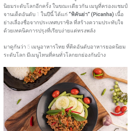
นิยมระดับโลกอีกครั้ง ในขณะเดียวกัน เมนูที่ครองแชมป์
จานเด็ดอันดับ 1 ในปีนี้ ได้แก่
“พิคันย่า” (Picanha)
เนื้อ
ย่างเลื่องชื่อจากประเทศบราซิล ที่สร้างความประทับใจ
ด้วยเทคนิคการปรุงที่เรียบง่ายแต่ทรงพลัง
มาดูกันว่า 5 เมนูอาหารไทย ที่ติดอันดับอาหารยอดนิยม
ระดับโลก มีเมนูไหนที่คนทั่วโลกยกย่องกันบ้าง