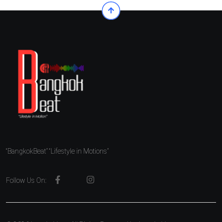
“BangkokBeat” “Lifestyle in Motions”
Follow Us On: