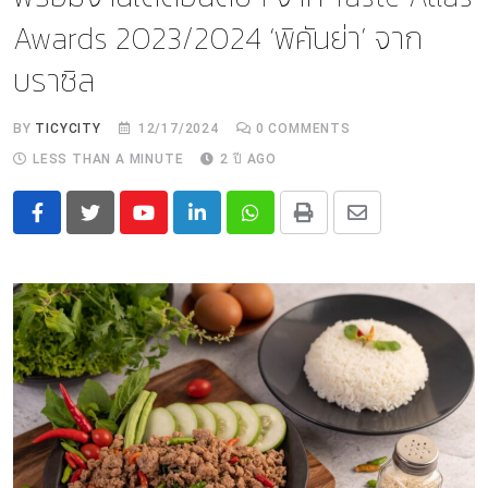
Awards 2023/2024 ‘พิคันย่า’ จาก
บราซิล
BY
TICYCITY
12/17/2024
0
COMMENTS
LESS THAN A MINUTE
2 ปี AGO
Youtube
LinkedIn
Whatsapp
Print
Share
via
Email