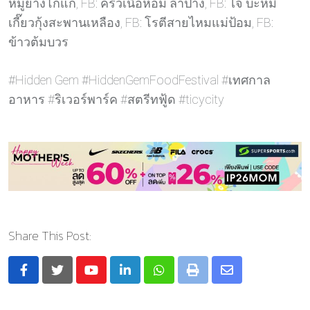
หมูย่างโกแก่, FB: ครัวเนื้อหอม ลำปาง, FB: ไจ๊ บะหมี่
เกี๊ยวกุ้งสะพานเหลือง, FB: โรตีสายไหมแม่ป้อม, FB:
ข้าวต้มบวร
#Hidden Gem #HiddenGemFoodFestival #เทศกาล
อาหาร #ริเวอร์พาร์ค #สตรีทฟู้ด #ticycity
Share This Post:
Youtube
LinkedIn
Whatsapp
Print
Share
via