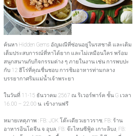
ค้นหา Hidden Gems อัญมณีที่ซ่อนอยู่ในรสชาติ และเติม
เต็มประสบการณ์ที่หาได้ยาก และไม่เหมือนใคร พร้อม
สนุกสนานกับกิจกรรมต่าง ๆ ภายในงาน เช่น การพบปะ
กับ 12 ฮีโร่ที่คุณชื่นชอบ การชิมอาหารท่ามกลาง
บรรยากาศริมแม่น้ำเจ้าพระยา
ในวันที่ 11-15 ธันวาคม 2567 ณ ริเวอร์พาร์ค ชั้น G เวลา
16.00 – 22.00 น. เข้างานฟรี
หมายเหตุภาพ : FB: JOK โต๊ะเดียวเยาวราช, FB: ร้าน
อาหารอินโดจีน จ.อุบล, FB: จ๊ะไหนซีฟู้ด เกาะลิบง, FB: