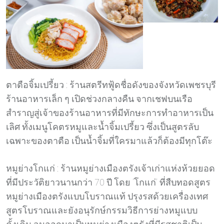
ตาตือจิ้มเปรี้ยว : ร้านสตรีทฟู้ดชื่อดังของจังหวัดเพชรบุรี
ร้านอาหารเล็ก ๆ เปิดช่วงกลางคืน จากเชฟบนเรือ
สำราญสู่เจ้าของร้านอาหารที่มีทักษะการทำอาหารเป็น
เลิศ ทั้งเมนูโคตรหมูและน้ำจิ้มเปรี้ยว ซึ่งเป็นสูตรลับ
เฉพาะของตาตือ เป็นน้ำจิ้มที่ใครมาแล้วก็ต้องมีทุกโต๊ะ
หมูย่างโกแก่ : ร้านหมูย่างเมืองตรังเจ้าเก่าแห่งห้วยยอด
ที่มีประวัติยาวนานกว่า 70 ปี โดย ‘โกแก่’ ที่สืบทอดสูตร
หมูย่างเมืองตรังแบบโบราณแท้ ปรุงรสด้วยเครื่องเทศ
สูตรโบราณและยังอนุรักษ์กรรมวิธีการย่างหมูแบบ