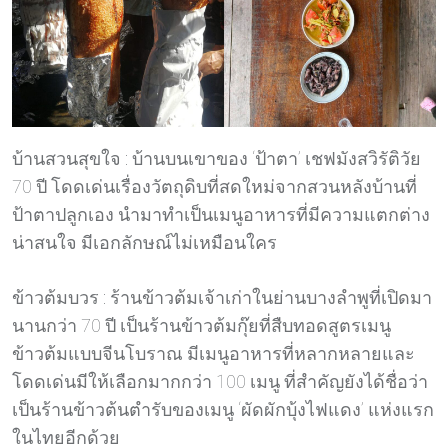
บ้านสวนสุขใจ : บ้านบนเขาของ ‘ป้าตา’ เชฟมังสวิรัติวัย
70 ปี โดดเด่นเรื่องวัตถุดิบที่สดใหม่จากสวนหลังบ้านที่
ป้าตาปลูกเอง นำมาทำเป็นเมนูอาหารที่มีความแตกต่าง
น่าสนใจ มีเอกลักษณ์ไม่เหมือนใคร
ข้าวต้มบวร : ร้านข้าวต้มเจ้าเก่าในย่านบางลำพูที่เปิดมา
นานกว่า 70 ปี เป็นร้านข้าวต้มกุ๊ยที่สืบทอดสูตรเมนู
ข้าวต้มแบบจีนโบราณ มีเมนูอาหารที่หลากหลายและ
โดดเด่นมีให้เลือกมากกว่า 100 เมนู ที่สำคัญยังได้ชื่อว่า
เป็นร้านข้าวต้นตำรับของเมนู ‘ผัดผักบุ้งไฟแดง’ แห่งแรก
ในไทยอีกด้วย