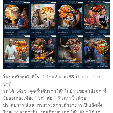
ในงานนี้ พบกับฮีโร่ 12 ร้านดังจาก ซีรีส์ Hidden Gem
อาทิ :
จกโต๊ะเดียว : จุดเริ่มต้นจากโต๊ะในบ้าน ของ ‘เฮียจก’ ที่
รับออเดอร์เพียง 1 โต๊ะ ต่อ 1 วัน เท่านั้น ด้วย
ประสบการณ์และพรสวรรค์การทำอาหารเป็นเลิศทั้ง
ไทยและอาหารจีน เมนูเด็ดของ จก โต๊ะเดียว ได้แก่