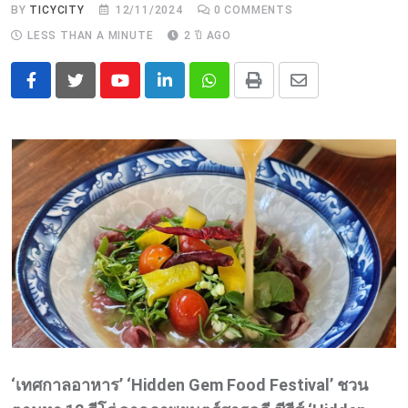
BY
TICYCITY
12/11/2024
0
COMMENTS
LESS THAN A MINUTE
2 ปี AGO
Youtube
LinkedIn
Whatsapp
Print
Share
via
Email
‘เทศกาลอาหาร’ ‘Hidden Gem Food Festival’ ชวน