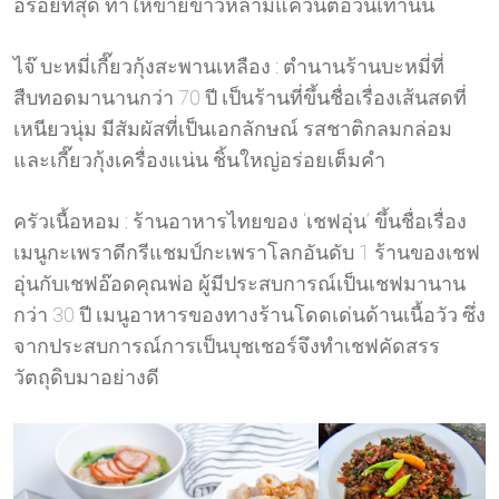
อร่อยที่สุด ทำให้ขายข้าวหลามแค่วันต่อวันเท่านั้น
ไจ๊ บะหมี่เกี๊ยวกุ้งสะพานเหลือง : ตำนานร้านบะหมี่ที่
สืบทอดมานานกว่า 70 ปี เป็นร้านที่ขึ้นชื่อเรื่องเส้นสดที่
เหนียวนุ่ม มีสัมผัสที่เป็นเอกลักษณ์ รสชาติกลมกล่อม
และเกี๊ยวกุ้งเครื่องแน่น ชิ้นใหญ่อร่อยเต็มคำ
ครัวเนื้อหอม : ร้านอาหารไทยของ ‘เชฟอุ่น’ ขึ้นชื่อเรื่อง
เมนูกะเพราดีกรีแชมป์กะเพราโลกอันดับ 1 ร้านของเชฟ
อุ่นกับเชฟอ๊อดคุณพ่อ ผู้มีประสบการณ์เป็นเชฟมานาน
กว่า 30 ปี เมนูอาหารของทางร้านโดดเด่นด้านเนื้อวัว ซึ่ง
จากประสบการณ์การเป็นบุชเชอร์จึงทำเชฟคัดสรร
วัตถุดิบมาอย่างดี