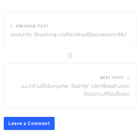
Email
PREVIOUS POST
เล่นสนุกกับ “Breathing งานศิลปะผักผลไม้พองลมหลากสีสัน”
NEXT POST
แนะนำร้านเด็ดในกรุงเทพ: “ต้มยำกุ้ง” รสชาติไทยแท้ มรดก
วัฒนธรรมที่ต้องลิ้มลอง
Leave a Comment