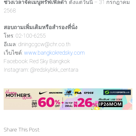
ช่วงเวลาจัดเมนูทรัฟเฟิลดำ
: ตั้งแต่วันนี้ – 31 กรกฎาคม
2568
สอบถามเพิ่มเติมหรือสำรองที่นั่ง
โทร: 02-100-6255
อีเมล:
diningcgcw@chr.co.th
เว็บไซต์:
www.bangkokredsky.com
Facebook:
Red Sky Bangkok
Instagram:
@redskybkk_centara
Share This Post: