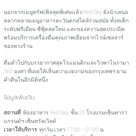
นอกจากเมนูทรัฟเฟิลสุดพิเศษแล้ว Red Sky ยังนำเสนอ
หลากหลายเมนูอาหารตะวันตกสไตล์ร่วมสมัย ทั้งสเต็ก
ระดับพรีเมียม ซีฟู้ดสดใหม่ และของหวานสุดประณีต
พร้อมบริการเครื่องดื่มคุณภาพเยี่ยมจากไวน์เซลล่าร์
ของทางร้าน
ดื่มด่ำไปกับบรรยากาศสุดโรแมนติกและวิวพาโนรามา
360 องศา ที่เผยให้เห็นความงดงามของกรุงเทพฯ ยาม
ค่ำคืนในอีกมิติหนึ่ง
ข้อมูลเพิ่มเติม
สถานที่
: ห้องอาหาร Red Sky, ชั้น 55 โรงแรมเซ็นทารา
แกรนด์ฯ เซ็นทรัลเวิลด์
เวลาให้บริการ
: ทุกวัน เวลา 17:00 – 01:00 น.