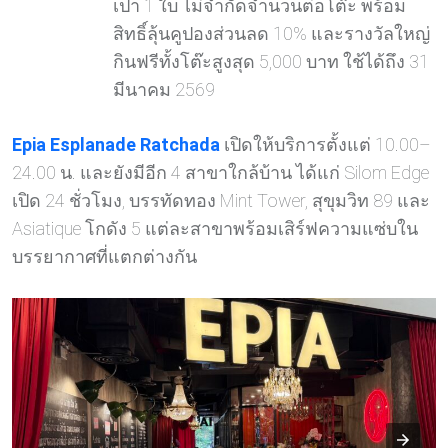
เปา 1 ใบ ไม่จำกัดจำนวนต่อโต๊ะ พร้อม
สิทธิ์ลุ้นคูปองส่วนลด 10% และรางวัลใหญ่
กินฟรีทั้งโต๊ะสูงสุด 5,000 บาท ใช้ได้ถึง 31
มีนาคม 2569
Epia Esplanade Ratchada
เปิดให้บริการตั้งแต่ 10.00–
24.00 น. และยังมีอีก 4 สาขาใกล้บ้าน ได้แก่ Silom Edge
เปิด 24 ชั่วโมง, บรรทัดทอง Mint Tower, สุขุมวิท 89 และ
Asiatique โกดัง 5 แต่ละสาขาพร้อมเสิร์ฟความแซ่บใน
บรรยากาศที่แตกต่างกัน