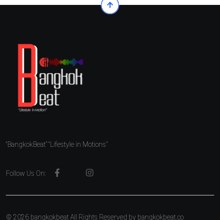
“BangkokBeat” “Lifestyle in Motions”
Follow Us On:
© 2026 bangkokbeat All Rights Reserved by
bangkokbeat.co