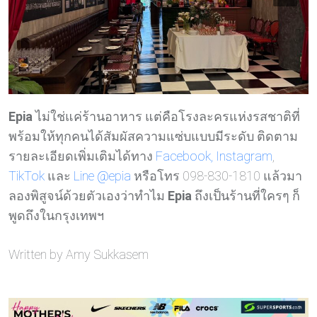
Epia
ไม่ใช่แค่ร้านอาหาร แต่คือโรงละครแห่งรสชาติที่
พร้อมให้ทุกคนได้สัมผัสความแซ่บแบบมีระดับ ติดตาม
รายละเอียดเพิ่มเติมได้ทาง
Facebook,
Instagram
,
TikTok
และ
Line @epia
หรือโทร 098-830-1810 แล้วมา
ลองพิสูจน์ด้วยตัวเองว่าทำไม
Epia
ถึงเป็นร้านที่ใครๆ ก็
พูดถึงในกรุงเทพฯ
Written by Amy Sukkasem