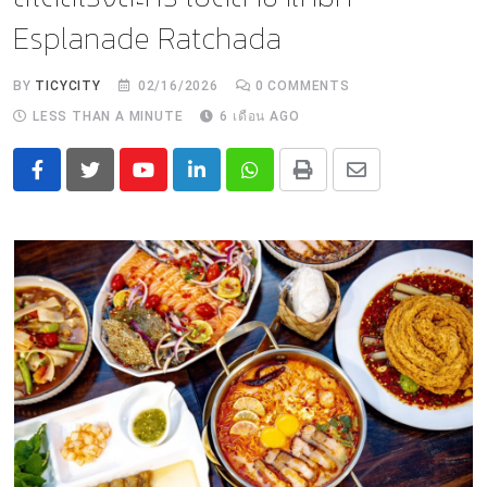
Esplanade Ratchada
BY
TICYCITY
02/16/2026
0
COMMENTS
LESS THAN A MINUTE
6 เดือน AGO
Youtube
LinkedIn
Whatsapp
Print
Share
via
Email