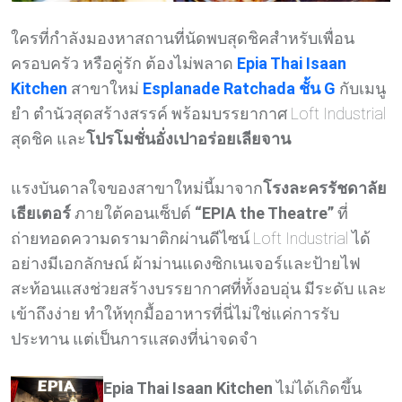
ใครที่กำลังมองหาสถานที่นัดพบสุดชิคสำหรับเพื่อน
ครอบครัว หรือคู่รัก ต้องไม่พลาด
Epia Thai Isaan
Kitchen
สาขาใหม่
Esplanade Ratchada ชั้น G
กับเมนู
ยำ ตำนัวสุดสร้างสรรค์ พร้อมบรรยากาศ Loft Industrial
สุดชิค และ
โปรโมชั่นอั่งเปาอร่อยเลียจาน
แรงบันดาลใจของสาขาใหม่นี้มาจาก
โรงละครรัชดาลัย
เธียเตอร์
ภายใต้คอนเซ็ปต์
“EPIA the Theatre”
ที่
ถ่ายทอดความดรามาติกผ่านดีไซน์ Loft Industrial ได้
อย่างมีเอกลักษณ์ ผ้าม่านแดงซิกเนเจอร์และป้ายไฟ
สะท้อนแสงช่วยสร้างบรรยากาศที่ทั้งอบอุ่น มีระดับ และ
เข้าถึงง่าย ทำให้ทุกมื้ออาหารที่นี่ไม่ใช่แค่การรับ
ประทาน แต่เป็นการแสดงที่น่าจดจำ
Epia Thai Isaan Kitchen
ไม่ได้เกิดขึ้น