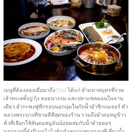
เมนูที่ต้องลองเมื่อมาถึง Epia ได้แก่ ยำมหาสมุทรที่รวม
เจ้าทะเลทั้งปู กุ้ง หอยนางรม และปลาแซลมอนในจาน
เดียว ยำกะพงฟูที่กรอบนอกนุ่มในกับน้ำยำซิกเนเจอร์ ตำ
หลวงพระบางที่ขายดีที่สุดของร้าน รวมถึงยำคอหมูข้าว
คั่วที่เลือกใช้สันคอหมูมันน้อยผสมกับน้ำยำหอมๆ
นอกจากนี้ยังมีเมนูไวไวต้มยำหมูนุ่มหมูกรอบที่เคี่ยวน้ำ