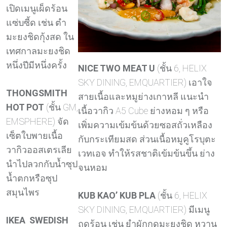
เปิดเมนูเผ็ดร้อน
แซ่บซี้ด เช่น ตำ
มะยงชิดกุ้งสด ใน
เทศกาลมะยงชิด
หนึ่งปีมีหนึ่งครั้ง
NICE TWO MEAT U
(ชั้น 6, HELIX
SKY DINING, EMQUARTIER) เอาใจ
THONGSMITH
สายเนื้อและหมูย่างเกาหลี แนะนำ
HOT POT
(ชั้น GM,
เนื้อวากิว A5 Cube ย่างหอม ๆ หรือ
EMSPHERE) จัด
เพิ่มความเข้มข้นด้วยซอสถั่วเหลือง
เซ็ตใบพายเนื้อ
กับกระเทียมสด ส่วนเนื้อหมูคูโรบุตะ
วากิวออสเตรเลีย
เวทเอจ ทำให้รสชาติเข้มข้นขึ้น ย่าง
นำไปลวกกับน้ำซุป
จนหอม
น้ำตกหรือซุป
สมุนไพร
KUB KAO’ KUB PLA
(ชั้น 6, HELIX
SKY DINING, EMQUARTIER) มีเมนู
IKEA SWEDISH
ฤดูร้อน เช่น ยำผักกูดมะยงชิด หวาน