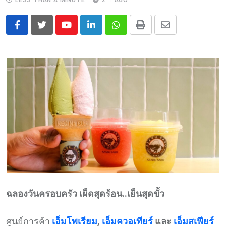
LESS THAN A MINUTE
2 ปี AGO
Youtube
LinkedIn
Whatsapp
Print
Share
via
Email
ฉลองวันครอบครัว เผ็ดสุดร้อน..เย็นสุดขั้ว
ศูนย์การค้า
เอ็มโพเรียม
,
เอ็มควอเทียร์
และ
เอ็มสเฟียร์