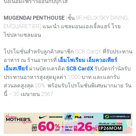
ปิ้งเนื้อมะพร้าวอ่อนกับบุกใส
MUGENDAI PENTHOUSE
(ชั้น 9F, HELIX SKY DINING,
EMQUARETIER) แนะนำ แซลมอนแองเจิ้ลแฮร์ โรย
ไข่ปลาแซลมอน
โปรโมชั่นสำหรับลูกค้าสมาชิก SCB CardX ที่รับประทาน
อาหาร ณ ร้านอาหารที่
เอ็มโพเรียม
เอ็มควอเทียร์
เอ็มสเฟียร์
ผ่านบัตรเครดิต
SCB CardX
รับบัตรกำนัลรับ
ประทานอาหารสูงสุดมูลค่า 1,000 บาท และแลกรับ
ส่วนลดสูงสุด 20% พร้อมรับโปรโมชั่นพิเศษมากมาย วัน
นี้ – 30 เมษายน 2567