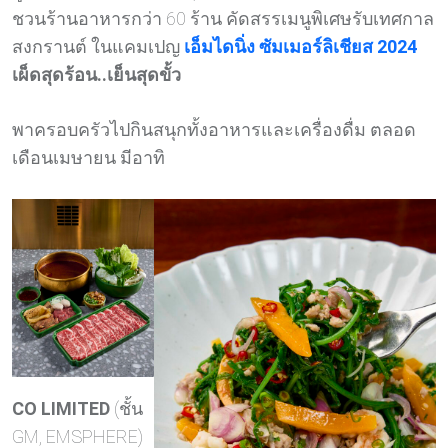
ชวนร้านอาหารกว่า 60 ร้าน คัดสรรเมนูพิเศษรับเทศกาล
สงกรานต์ ในแคมเปญ
เอ็มไดนิ่ง ซัมเมอร์ลิเชียส 2024
เผ็ดสุดร้อน..เย็นสุดขั้ว
พาครอบครัวไปกินสนุกทั้งอาหารและเครื่องดื่ม ตลอด
เดือนเมษายน มีอาทิ
CO LIMITED
(ชั้น
GM, EMSPHERE)