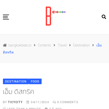
Skip
to
content
Travel
bangkokbeat.co
Contents
Travel
Destination
เอ็ม
Food
ดิสทริค
Culture
Live well
Contact Us
DESTINATION
FOOD
TH
เอ็ม ดิสทริค
BY
TICYCITY
04/11/2024
0
COMMENTS