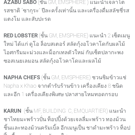
AZABU SABO
(ชั้น GM, EMSPHERE ) แนะนำเจลาโต
รสชาติ “ซากุระ” ปีละครั้งเท่านั้น และเครื่องดื่มสลัชชี่รส
แตงโม และสับปะรด
RED LOBSTER
(ชั้น GM, EMSPHERE) แนะนำ 2 เซ็ตเมนู
ใหม่ ได้แก่ ดูโอ ล็อบสเตอร์ สลัดกุ้งอโวคาโดกับผลไม้
ไอศกรีมมะม่วงและม็อกเทลตัวใหม่ กับเซ็ตปลากะพง
ซอสเนยเลมอน สลัดกุ้งอโวคาโดและผลไม้
NAPHA CHEFS
(ชั้น GM, EMSPHERE) ชวนชิมข้าวแช่
Napha x Khao จากตำรับร้านข้าว เครื่องเคียง 8 ชนิด
และอีก 1 เครื่องเคียงพิเศษ ปลาสายไหมทอดกรอบ
KARUN
(ชั้น MF, BUILDING C, EMQUARTIER) แนะนำ
ชาไทยมะพร้าวปั่น ท็อปปิ้งด้วยเจลลี่มะพร้าว ทองม้วน
ชิ้นและทองม้วนครัมเบิ้ล อีกเมนูเป็น ชาดำมะพร้าว ท็อป