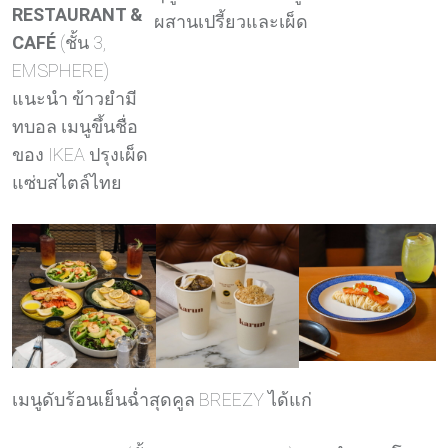
RESTAURANT &
ผสานเปรี้ยวและเผ็ด
CAFÉ
(ชั้น 3,
EMSPHERE)
แนะนำ ข้าวยำมี
ทบอล เมนูขึ้นชื่อ
ของ IKEA ปรุงเผ็ด
แซ่บสไตล์ไทย
เมนูดับร้อนเย็นฉ่ำสุดคูล BREEZY ได้แก่