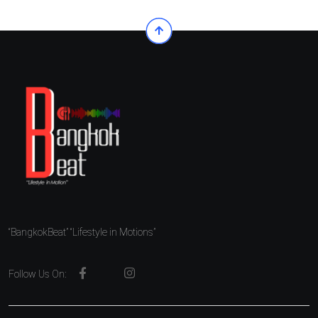
“BangkokBeat” “Lifestyle in Motions”
Follow Us On: