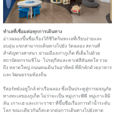
ทำเลที่เชื่อมต่อทุกการเดินทาง
อ่าวฉลองขึ้นชื่อเรื่องวิถีชีวิตริมทะเลที่เรียบง่ายและ
อบอุ่น แขกสามารถเดินทางไปยัง วัดฉลอง สถานที่
สำคัญทางศาสนา, ย่านเมืองเก่าภูเก็ต ที่เต็มไปด้วย
สถาปัตยกรรมชิโน–โปรตุกีสและคาเฟ่สีสันสดใส รวม
ถึง หลาดใหญ่ ถนนคนเดินวันอาทิตย์ ที่คึกคักด้วยอาหาร
และวัฒนธรรมท้องถิ่น
รีสอร์ทยังอยู่ใกล้ ท่าเรือฉลอง ซึ่งเป็นประตูสู่การผจญภัย
ทางทะเลของภูเก็ต ไม่ว่าจะเป็น หมู่เกาะพีพี, หมู่เกาะสิมิ
ลัน, เกาะเฮ และเกาะราชา ที่ขึ้นชื่อเรื่องการดำน้ำระดับ
โลก ขณะเดียวกันก็สะดวกต่อการเดินทางไปยังหาด