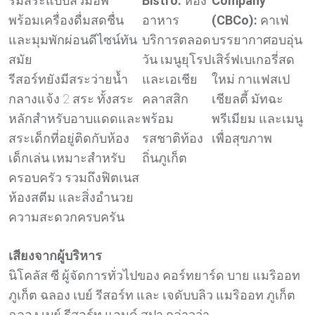
ริมสระแบบสวิมอัพ
Bistro:
ห้อง
Company
พร้อมเครื่องดื่มสดชื่น
อาหาร
(CBCo):
คาเฟ่
และมุมพักผ่อนดีไซน์ทัน
บริการตลอด
บรรยากาศอบอุ่น
สมัย
วัน เมนูยุโรป
เสิร์ฟเบเกอรี่สด
รีสอร์ทยังมีสระว่ายน้ำ
และเอเชีย
ใหม่ กาแฟสเป
กลางแจ้ง 2 สระ ทั้งสระ
คลาสสิก
เชียลตี้ มัทฉะ
หลักสำหรับอาบแดดและ
พร้อม
พรีเมียม และเมนู
สระเด็กที่อยู่ติดกับห้อง
รสชาติท้อง
เพื่อสุขภาพ
เด็กเล่น เหมาะสำหรับ
ถิ่นภูเก็ต
ครอบครัว รวมถึงฟิตเนส
ห้องสตีม และสิ่งอำนวย
ความสะดวกครบครัน
เสียงจากผู้บริหาร
นิโคลัส ซี ผู้จัดการทั่วไปของ คอร์ทยาร์ด บาย แมริออท
ภูเก็ต ฉลอง เบย์ รีสอร์ท และ เจดับบลิว แมริออท ภูเก็ต
ฉลอง เบย์ รีสอร์ท แอนด์ สปา กล่าวว่า