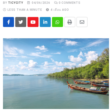
BY
TICYCITY
04/06/2026
0
COMMENTS
LESS THAN A MINUTE
4 เดือน AGO
Youtube
LinkedIn
Whatsapp
Print
Share
via
Email