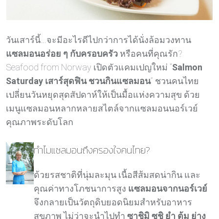
วันเสาร์นี้…จะมีอะไรดีไปกว่าการได้นั่งล้อมวงทาน
แซลมอนอร่อย ๆ กับครอบครัว
หรือคนที่คุณรัก?
Seafood from Norway เปิดตัวแคมเปญใหม่ “
Salmon
Saturday เสาร์สุดฟิน ชวนกินแซลมอน
” ชวนคนไทย
เปลี่ยนวันหยุดสุดสัปดาห์ให้เป็นมื้อแห่งความสุข ด้วย
เมนูแซลมอนหลากหลายสไตล์จากแซลมอนนอร์เวย์
คุณภาพระดับโลก
ทำไมแซลมอนถึงครองใจคนไทย?
ด้วยรสชาติที่นุ่มละมุน เนื้อสีส้มสดน่ากิน และ
คุณค่าทางโภชนาการสูง
แซลมอนจากนอร์เวย์
จึงกลายเป็นวัตถุดิบยอดนิยมสำหรับอาหาร
สุขภาพ ไม่ว่าจะนำไปทำ
ซาชิมิ ซูชิ ยำ ต้ม ย่าง