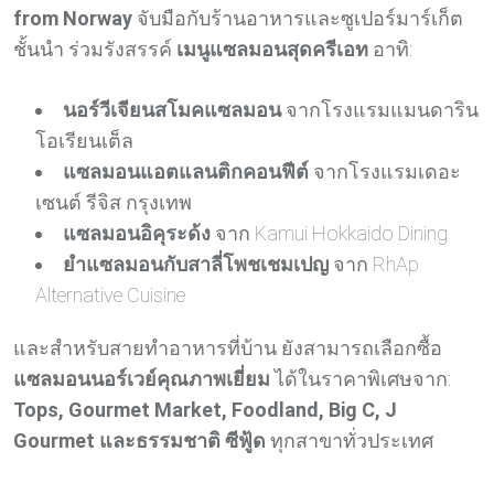
from Norway
จับมือกับร้านอาหารและซูเปอร์มาร์เก็ต
ชั้นนำ ร่วมรังสรรค์
เมนูแซลมอนสุดครีเอท
อาทิ:
นอร์วีเจียนสโมคแซลมอน
จากโรงแรมแมนดาริน
โอเรียนเต็ล
แซลมอนแอตแลนติกคอนฟีต์
จากโรงแรมเดอะ
เซนต์ รีจิส กรุงเทพ
แซลมอนอิคุระด้ง
จาก Kamui Hokkaido Dining
ยำแซลมอนกับสาลี่โพชเชมเปญ
จาก RhAp
Alternative Cuisine
และสำหรับสายทำอาหารที่บ้าน ยังสามารถเลือกซื้อ
แซลมอนนอร์เวย์คุณภาพเยี่ยม
ได้ในราคาพิเศษจาก:
Tops, Gourmet Market, Foodland, Big C, J
Gourmet และธรรมชาติ ซีฟู้ด
ทุกสาขาทั่วประเทศ