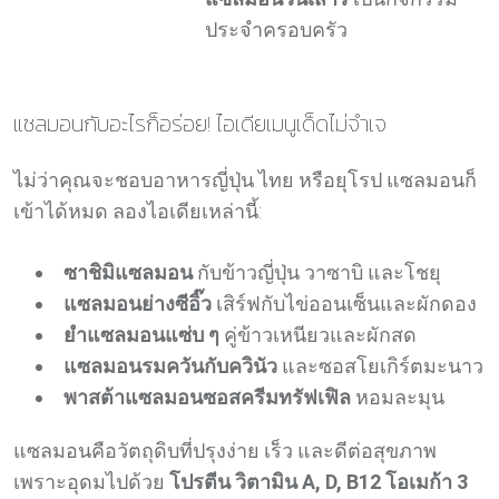
ประจำครอบครัว
แซลมอนกับอะไรก็อร่อย! ไอเดียเมนูเด็ดไม่จำเจ
ไม่ว่าคุณจะชอบอาหารญี่ปุ่น ไทย หรือยุโรป แซลมอนก็
เข้าได้หมด ลองไอเดียเหล่านี้:
ซาชิมิแซลมอน
กับข้าวญี่ปุ่น วาซาบิ และโชยุ
แซลมอนย่างซีอิ๊ว
เสิร์ฟกับไข่ออนเซ็นและผักดอง
ยำแซลมอนแซ่บ ๆ
คู่ข้าวเหนียวและผักสด
แซลมอนรมควันกับควินัว
และซอสโยเกิร์ตมะนาว
พาสต้าแซลมอนซอสครีมทรัฟเฟิล
หอมละมุน
แซลมอนคือวัตถุดิบที่ปรุงง่าย เร็ว และดีต่อสุขภาพ
เพราะอุดมไปด้วย
โปรตีน วิตามิน A, D, B12 โอเมก้า 3