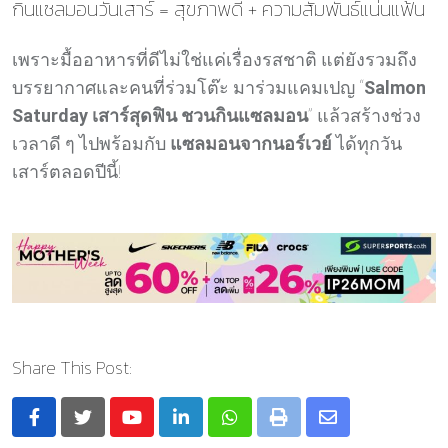
กินแซลมอนวันเสาร์ = สุขภาพดี + ความสัมพันธ์แน่นแฟ้น
เพราะมื้ออาหารที่ดีไม่ใช่แค่เรื่องรสชาติ แต่ยังรวมถึง
บรรยากาศและคนที่ร่วมโต๊ะ มาร่วมแคมเปญ “
Salmon
Saturday เสาร์สุดฟิน ชวนกินแซลมอน
” แล้วสร้างช่วง
เวลาดี ๆ ไปพร้อมกับ
แซลมอนจากนอร์เวย์
ได้ทุกวัน
เสาร์ตลอดปีนี้!
Share This Post:
Youtube
LinkedIn
Whatsapp
Print
Share