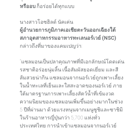
หรืออบ
ก็อร่อยได้ทุกแบบ
นางสาวโอซฮิลด์ นัคเค่น
ผู้อำนวยการภูมิภาคเอเชียตะวันออกเฉียงใต้
สภาอุตสาหกรรมอาหารทะเลนอร์เวย์ (NSC)
กล่าวถึงที่มาของแคมเปญว่า:
“แซลมอนเป็นปลาคุณภาพที่มีเอกลักษณ์โดดเด่น
รสชาติอร่อยนุ่มลิ้น เนื้อสัมผัสยอดเยี่ยม และสี
ส้มสวยน่ากิน แซลมอนจากนอร์เวย์ถูกเพาะเลี้ยง
ในน้ำทะเลที่เย็นและใสสะอาดของนอร์เวย์ ภาย
ใต้มาตรฐานการเพาะเลี้ยงสัตว์น้ำที่เข้มงวด
ความนิยมของแซลมอนเพิ่มขึ้นอย่างมากในช่วง
5 ปีที่ผ่านมา ด้วยแรงหนุนจากเมนูซูชิและซาชิมิ
ในร้านอาหารญี่ปุ่นกว่า 5,700 แห่งทั่ว
ประเทศไทย การนำเข้าแซลมอนจากนอร์เวย์