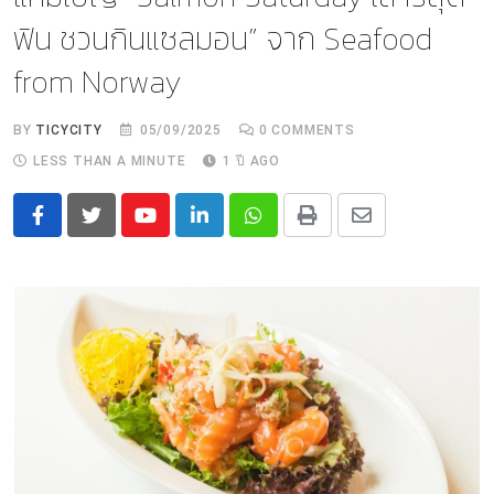
ฟิน ชวนกินแซลมอน” จาก Seafood
from Norway
BY
TICYCITY
05/09/2025
0
COMMENTS
LESS THAN A MINUTE
1 ปี AGO
Youtube
LinkedIn
Whatsapp
Print
Share
via
Email