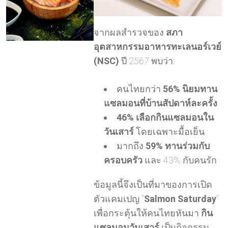
จากผลสำรวจของ
สภา
อุตสาหกรรมอาหารทะเลนอร์เวย์
(NSC)
ปี 2567 พบว่า:
คนไทยกว่า
56% นิยมทาน
แซลมอนที่บ้านสัปดาห์ละครั้ง
46% เลือกกินแซลมอนใน
วันเสาร์
โดยเฉพาะมื้อเย็น
มากถึง
59% ทานร่วมกับ
ครอบครัว
และ 43% กับคนรัก
ข้อมูลนี้จึงเป็นที่มาของการเปิด
ตัวแคมเปญ “
Salmon Saturday
”
เพื่อกระตุ้นให้คนไทยหันมา
กิน
แซลมอนวันเสาร์
เป็นกิจกรรม