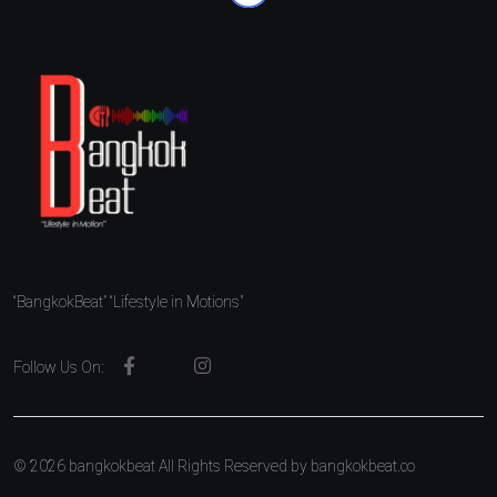
“BangkokBeat” “Lifestyle in Motions”
Follow Us On:
© 2026 bangkokbeat All Rights Reserved by
bangkokbeat.co