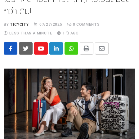
กว่าเดิม!
BY
TICYCITY
07/27/2025
0
COMMENTS
LESS THAN A MINUTE
1 ปี AGO
Youtube
LinkedIn
Whatsapp
Print
Share
via
Email