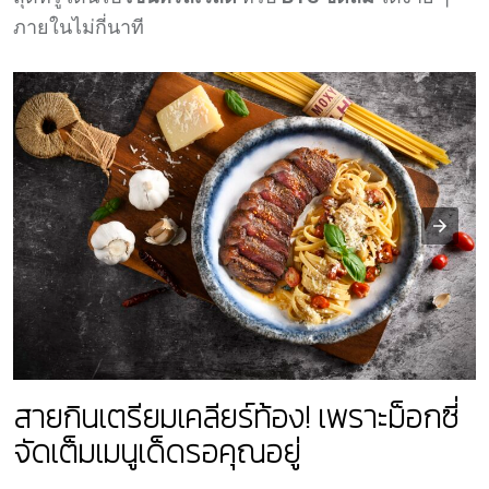
ภายในไม่กี่นาที
สายกินเตรียมเคลียร์ท้อง! เพราะม็อกซี่
จัดเต็มเมนูเด็ดรอคุณอยู่