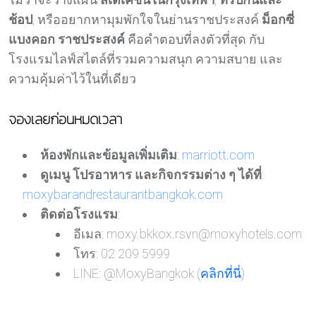
ช้อป
, หรืออยากหามุมพักใจในย่านราชประสงค์
ม็อกซี่
แบงคอก ราชประสงค์
คือคำตอบที่ลงตัวที่สุด กับ
โรงแรมไลฟ์สไตล์ที่รวมความสนุก ความสบาย และ
ความคุ้มค่าไว้ในที่เดียว
จองเลยก่อนหมดเวลา
ห้องพักและข้อมูลเพิ่มเติม
:
marriott.com
ดูเมนู โปรอาหาร และกิจกรรมต่าง ๆ ได้ที่
:
moxybarandrestaurantbangkok.com
ติดต่อโรงแรม
:
อีเมล:
moxy.bkkox.rsvn@moxyhotels.com
โทร: 02 209 5999
LINE: @MoxyBangkok (
คลิกที่นี่
)