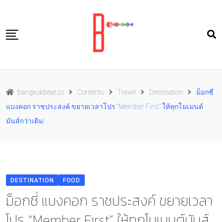
Skip
to
content
Travel
bangkokbeat.co
Contents
Travel
Destination
ม็อกซี่
Food
แบงคอก ราชประสงค์ ขยายเวลาโปร “Member First” ให้ทุกโมเมนต์
Culture
มันส์กว่าเดิม!
Live well
Contact Us
TH
DESTINATION
FOOD
ม็อกซี่ แบงคอก ราชประสงค์ ขยายเวลา
โปร “Member First” ให้ทุกโมเมนต์มันส์