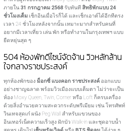
ภายใน
31 กรกฎาคม 2568
รับทันที
สิทธิพักแบบ 24
ชั่วโมงเต็ม
เช็กอินเมื่อไรก็ได้ และเช็กเอาต์ได้อีกทีตรง
เวลา 24 ชั่วโมงหลังจากนั้น เหมาะมากสำหรับคนที่
อยากมีเวลาเที่ยว เล่น พัก หรือทำงานในกรุงเทพฯ แบบ
ยืดหยุ่นสุด ๆ
504 ห้องพักดีไซน์จัดจ้าน วิวหลักล้าน
ใจกลางราชประสงค์
ทุกห้องพักของ
ม็อกซี่ แบงคอก ราชประสงค์
ออกแบบ
อย่างชาญฉลาด พร้อมวิวเมืองแบบเต็มตา ไม่ว่าจะเป็น
ห้อง Moxy Queen, Twin, Corner หรือ Loft ก็ครบเครื่อง
ด้วยสิ่งอำนวยความสะดวกระดับพรีเมียม เช่น โทรศัพท์
วินเทจสุดเก๋ ผนัง Peg Wall สำหรับแขวนของ
อินเทอร์เน็ตความเร็วสูง ฝักบัว Walk-in และชุดอาบน้ำ
สุดหรู เดินไป
เซ็นทรัลเวิลด์
หรือ
BTS ชิดลม
ได้ง่าย ๆ