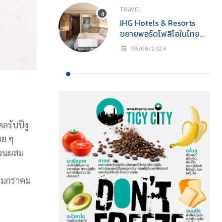
TRAVEL
IHG Hotels & Resorts
ขยายพอร์ตโฟลิโอในไทย
เปิดตัว Holiday Inn
08/08/2026
Express Krabi Ao Nang
ลรับปีงู
วย ๆ
ส่วนผสม
9 มกราคม