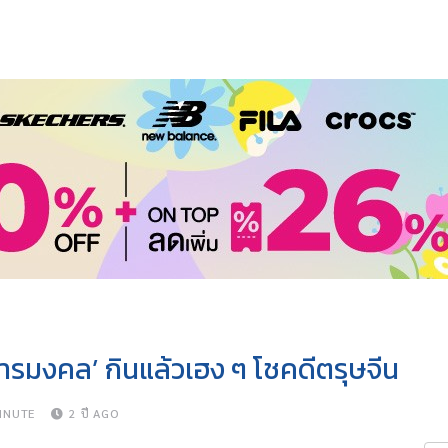
หารมงคล’ กินแล้วเฮง ๆ โชคดีตรุษจีน
INUTE
2 ปี AGO