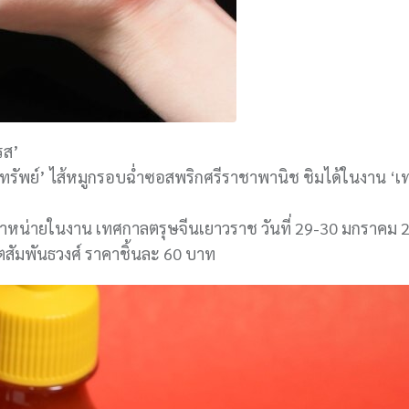
รส’
่อทรัพย์’ ไส้หมูกรอบฉ่ำซอสพริกศรีราชาพานิช ชิมได้ในงาน ‘
จำหน่ายในงาน เทศกาลตรุษจีนเยาวราช วันที่ 29-30 มกราคม
สัมพันธวงศ์ ราคาชิ้นละ 60 บาท