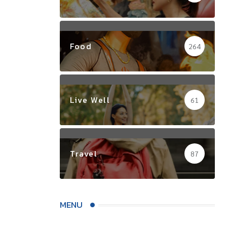
Food
264
Live Well
61
Travel
87
MENU