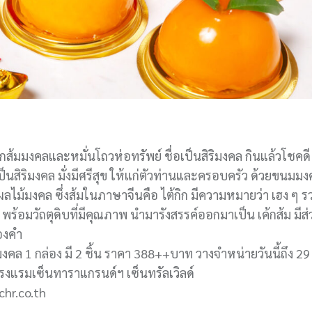
กส้มมงคลและหมั่นโถวห่อทรัพย์ ชื่อเป็นสิริมงคล กินแล้วโชคดี
นสิริมงคล มั่งมีศรีสุข ให้แก่ตัวท่านและครอบครัว ด้วยขนมมงค
อผลไม้มงคล ซึ่งส้มในภาษาจีนคือ ไต้กิก มีความหมายว่า เฮง ๆ ร
 พร้อมวัถตุดิบที่มีคุณภาพ นำมารังสรรค์ออกมาเป็น เค้กส้ม มี
ทองคำ
คล 1 กล่อง มี 2 ชิ้น ราคา 388++บาท วางจำหน่ายวันนี้ถึง 2
 โรงแรมเซ็นทาราแกรนด์ฯ เซ็นทรัลเวิลด์
hr.co.th