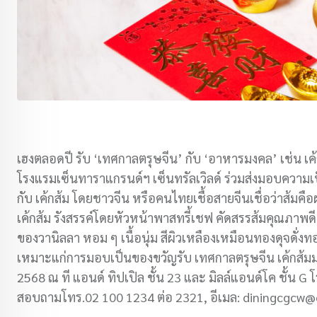
เฮงตลอดปี รับ ‘เทศกาลตรุษจีน’ กับ ‘อาหารมงคล’ เช่น เค้
โรงแรมเซ็นทาราแกรนด์ฯ เซ็นทรัลเวิลด์ ร่วมส่งมอบความเป็
กับ เค้กส้ม โดยชาวจีน หรือคนไทยเชื้อสายจีนเชื่อว่าส้มคื
เค้กส้ม รังสรรค์โดยหัวหน้าพาสทรี้เชฟ คัดสรรส้มคุณภาพดี
ของวานิลลา หอม ๆ เนื้อนุ่ม สีผิวเหลืองเหมือนทองดุจดั่ง
เหมาะแก่การมอบเป็นของขวัญรับ เทศกาลตรุษจีน เค้กส้มมง
2568 ณ ที แอนด์ ทิปเปิล ชั้น 23 และ มิลล์แอนด์โค ชั้น G
สอบถามโทร.02 100 1234 ต่อ 2321, อีเมล: diningcgcw@c