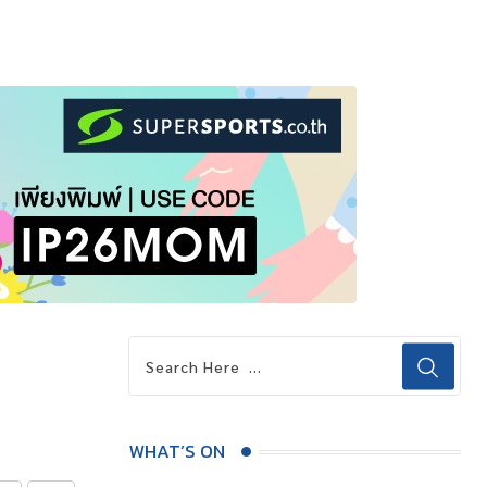
WHAT’S ON