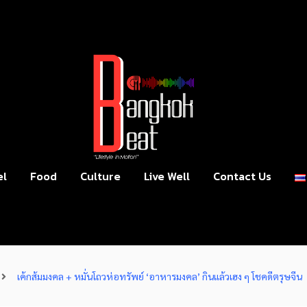
el
Food
Culture
Live Well
Contact Us
เค้กส้มมงคล + หมั่นโถวห่อทรัพย์ ‘อาหารมงคล’ กินแล้วเฮง ๆ โชคดีตรุษจีน