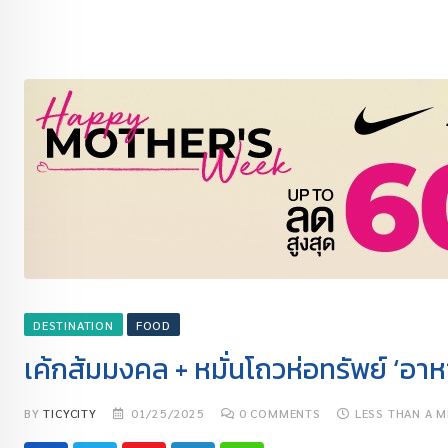
DESTINATION
FOOD
เค้กส้มมงคล + หมั่นโถวห่อทรัพย์ ‘อา
BY
TICYCITY
01/25/2025
0
COMMENTS
LESS THAN A M