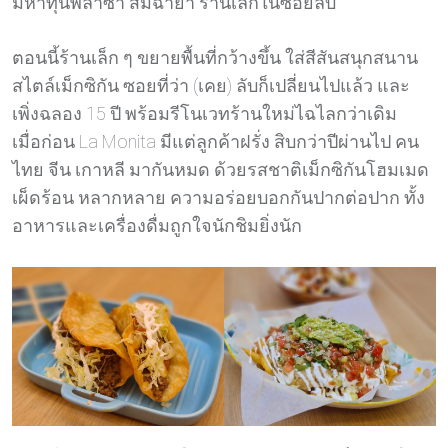
มหาทุนพลาซ่า สมฉายา ร้านเล็กในซอยลับ
ตอนนี้ร้านเล็ก ๆ ขยายพื้นที่กว้างขึ้น ใส่สีสันสนุกสนาน
สไตล์เม็กซิกัน ซอยที่ว่า (เคย) ลับก็เปลี่ยนไปแล้ว และ
เพิ่งฉลอง 15 ปี พร้อมรีโนเวทร้านใหม่ไฉไลกว่าเดิม
เมื่อก่อน La Monita มีแต่ลูกค้าฝรั่ง สิบกว่าปีผ่านไป คน
ไทย จีน เกาหลี มากันหมด ด้วยรสชาติเม็กซิกันโฮมเมด
เผ็ดร้อน หลากหลาย ความอร่อยบอกกันปากต่อปาก ทั้ง
อาหารและเครื่องดื่มถูกใจนักชิมยิ่งนัก