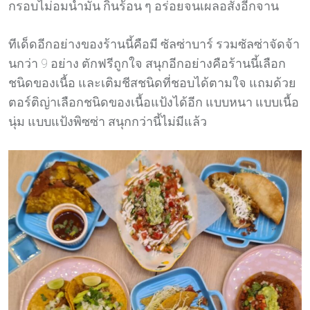
กรอบไม่อมน้ำมัน กินร้อน ๆ อร่อยจนเผลอสั่งอีกจาน
ทีเด็ดอีกอย่างของร้านนี้คือมี ซัลซ่าบาร์ รวมซัลซ่าจัดจ้า
นกว่า 9 อย่าง ตักฟรีถูกใจ สนุกอีกอย่างคือร้านนี้เลือก
ชนิดของเนื้อ และเติมชีสชนิดที่ชอบได้ตามใจ แถมด้วย
ตอร์ติญ่าเลือกชนิดของเนื้อแป้งได้อีก แบบหนา แบบเนื้อ
นุ่ม แบบแป้งพิซซ่า สนุกกว่านี้ไม่มีแล้ว