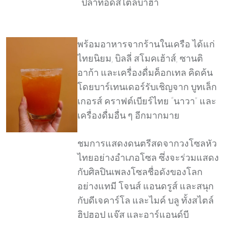
ปลาทอดสไตล์บาฮา
พร้อมอาหารจากร้านในเครือ ได้แก่
ไทยนิยม, บิลลี่ สโมคเฮ้าส์, ซานติ
อาก้า และเครื่องดื่มค็อกเทล คิดค้น
โดยบาร์เทนเดอร์รับเชิญจาก บูทเล็ก
เกอรส์ คราฟต์เบียร์ไทย “นาวา” และ
เครื่องดื่มอื่น ๆ อีกมากมาย
ชมการแสดงดนตรีสดจากวงโซลหัว
ไทยอย่างอำเภอโซล ซึ่งจะร่วมแสดง
กับศิลปินเพลงโซลชื่อดังของโลก
อย่างแทมี โจนส์ แอนดรูส์ และสนุก
กับดีเจคาร์โล และไมค์ บลู ทั้งสไตล์
ฮิปฮอป แจ๊ส และอาร์แอนด์บี