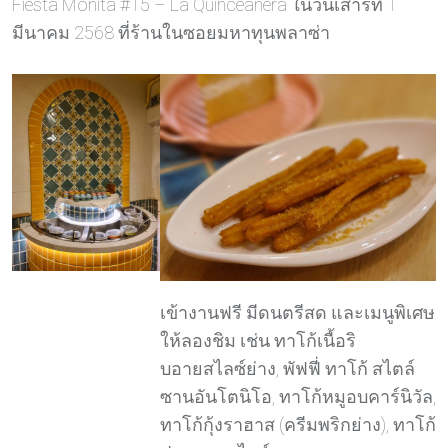
Fiesta Monita #15 – La Quinceanera ในวันเสาร์ที่ 1
มีนาคม 2568 ที่ร้านในซอยมหาทุนพลาซ่า
เข้างานฟรี มีดนตรีสด และเมนูพิเศษ
ให้ลองชิม เช่น ทาโก้เนื้อริ
บอายสไลซ์ย่าง, พัฟฟี่ ทาโก้ สไตล์
ซานอันโตนิโอ, ทาโก้หมูอบคาร์นิวัล,
ทาโก้กุ้งราฮาส (ครีมพริกย่าง), ทาโก้