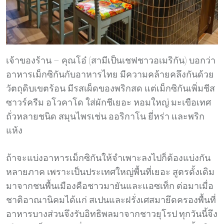
เจ้าของร้าน – คุณโอ๋ (สามีเป็นเชฟชาวอเมริกัน) บอกว่า
อาหารเม็กซิกันกับอาหารไทย มีความคล้ายคลึงกันด้วย
วัตถุดิบเขตร้อน มีรสเผ็ดของพริกสด แต่เม็กซิกันเพิ่มชีส
ซาวร์ครีม อโวคาโด ใส่ผักชีเยอะ หอมใหญ่ มะเขือเทศ
ถั่วหลายชนิด สมุนไพรเช่น ออริกาโน ยี่หร่า และพริก
แห้ง
ถ้าจะแบ่งอาหารเม็กซิกันให้จำเพาะลงไปก็ต้องแบ่งกัน
หลายภาค เพราะเป็นประเทศใหญ่พื้นที่เยอะ สูตรดั้งเดิม
มาจากชนพื้นเมืองคือชาวมายันและแอซเท็ก ต่อมาเมื่อ
ชาติอาณานิคมได้แก่ สเปนและฝรั่งเศสมายึดครองพื้นที่
อาหารบางส่วนจึงรับอิทธิพลมาจากชาวยุโรป ทุกวันนี้จึง