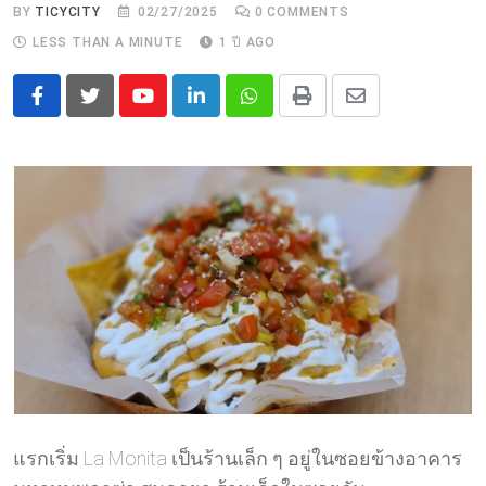
BY
TICYCITY
02/27/2025
0
COMMENTS
LESS THAN A MINUTE
1 ปี AGO
Youtube
LinkedIn
Whatsapp
Print
Share
via
Email
แรกเริ่ม La Monita เป็นร้านเล็ก ๆ อยู่ในซอยข้างอาคาร