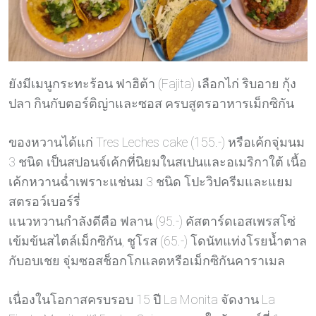
ยังมีเมนูกระทะร้อน ฟาฮิต้า (Fajita) เลือกไก่ ริบอาย กุ้ง
ปลา กินกับตอร์ติญ่าและซอส ครบสูตรอาหารเม็กซิกัน
ของหวานได้แก่ Tres Leches cake (155.-) หรือเค้กจุ่มนม
3 ชนิด เป็นสปอนจ์เค้กที่นิยมในสเปนและอเมริกาใต้ เนื้อ
เค้กหวานฉ่ำเพราะแช่นม 3 ชนิด โปะวิปครีมและแยม
สตรอว์เบอร์รี่
แนวหวานกำลังดีคือ ฟลาน (95.-) คัสตาร์ดเอสเพรสโซ่
เข้มข้นสไตล์เม็กซิกัน, ชูโรส (65.-) โดนัทแท่งโรยน้ำตาล
กับอบเชย จุ่มซอสช็อกโกแลตหรือเม็กซิกันคาราเมล
เนื่องในโอกาสครบรอบ 15 ปี La Monita จัดงาน La