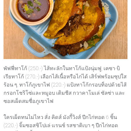
พัฟฟี่ทาโก้ (250.-) ไส้ทะลักในทาโก้แป้งนุ่มฟู, เคซา-บิ
เรียทาโก้ (270.-) เลือกไส้เนื้อหรือไก่ได้ เสิร์ฟพร้อมซุปใส
ร้อน ๆ, ทาโก้ภูเขาไฟ (220.-) แป้งทาโก้กรอบท็อปด้วยไส้
กรอกโชริโซ่และหมูอบ เติมชีส กวาคาโมเล่ ซัลซ่า และ
ซอสเผ็ดสมชื่อภูเขาไฟ
ใครเผ็ดทนไม่ไหว สั่ง คิดส์ มังกี้วิงส์ ปีกไก่ทอด 6 ชิ้น
(220.-) จิ้มซอสชิโปเล่-แรนช์ รสชาติเบา ๆ ปีกไก่ทอด