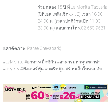
ร่วมฉลอง 15 ปี ที่ La Monita Taqueria
(บีทีเอส เพลินจิต exit 2) เวลา 18.00 –
24.00 น. (เวลาปกติร้านเปิด 11.00 –
23.00 น.) สอบถามโทร.02 650-9581
(เครดิตภาพ: Panee Chevapark)
#LaMonita #อาหารเม็กซิกัน #อาคารมหาทุนพลาซ่า
#ticycity #ฟิงเกอร์ฟู้ด #สตรีทฟู้ด #ร้านเล็กในซอยลับ