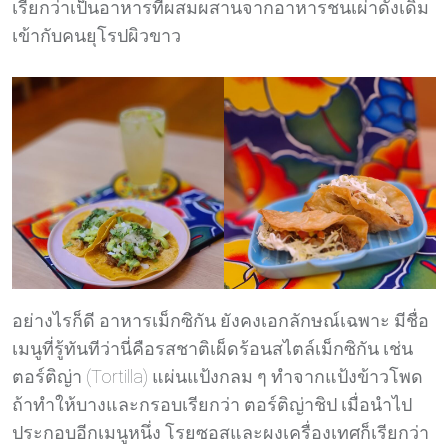
เรียกว่าเป็นอาหารที่ผสมผสานจากอาหารชนเผ่าดั้งเดิม
เข้ากับคนยุโรปผิวขาว
อย่างไรก็ดี อาหารเม็กซิกัน ยังคงเอกลักษณ์เฉพาะ มีชื่อ
เมนูที่รู้ทันทีว่านี่คือรสชาติเผ็ดร้อนสไตล์เม็กซิกัน เช่น
ตอร์ติญ่า (Tortilla) แผ่นแป้งกลม ๆ ทำจากแป้งข้าวโพด
ถ้าทำให้บางและกรอบเรียกว่า ตอร์ติญ่าชิป เมื่อนำไป
ประกอบอีกเมนูหนึ่ง โรยซอสและผงเครื่องเทศก็เรียกว่า