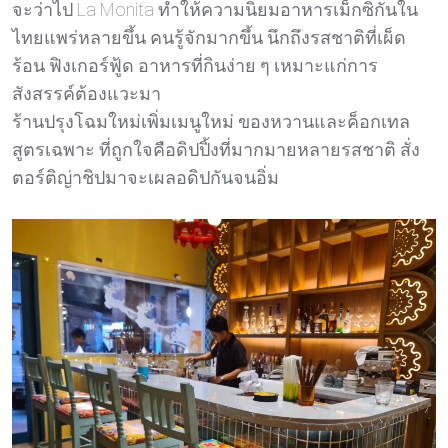
จะว่าไป La Monita ทำให้ความนิยมอาหารเม็กซิกันใน
ไทยแพร่หลายขึ้น คนรู้จักมากขึ้น นึกถึงรสชาติที่เผ็ด
ร้อน ฟิงเกอร์ฟู้ด อาหารที่กินง่าย ๆ เหมาะแก่การ
สังสรรค์ต้องแวะมา
ร้านปรุงโฉมใหม่เพิ่มเมนูใหม่ ของหวานและค็อกเทล
สูตรเฉพาะ ที่ถูกใจคือดิปปิ้งที่มากมายหลายรสชาติ สั่ง
ตอร์ติญ่าชิปมาจะเผลอดิปกันจนอิ่ม