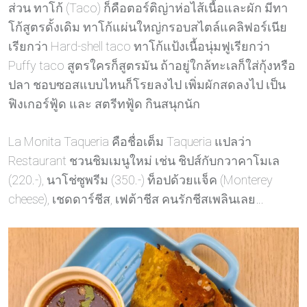
ส่วน ทาโก้ (Taco) ก็คือตอร์ติญ่าห่อไส้เนื้อและผัก มีทา
โก้สูตรดั้งเดิม ทาโก้แผ่นใหญ่กรอบสไตล์แคลิฟอร์เนีย
เรียกว่า Hard-shell taco ทาโก้แป้งเนื้อนุ่มฟูเรียกว่า
Puffy taco สูตรใครก็สูตรมัน ถ้าอยู่ใกล้ทะเลก็ใส่กุ้งหรือ
ปลา ชอบซอสแบบไหนก็โรยลงไป เพิ่มผักสดลงไป เป็น
ฟิงเกอร์ฟู้ด และ สตรีทฟู้ด กินสนุกนัก
La Monita Taqueria คือชื่อเต็ม Taqueria แปลว่า
Restaurant ชวนชิมเมนูใหม่ เช่น ชิปส์กับกวาคาโมเล
(220.-), นาโช่ซูพรีม (350.-) ท็อปด้วยแจ็ค (Monterey
cheese), เชดดาร์ชีส, เฟต้าชีส คนรักชีสเพลินเลย…