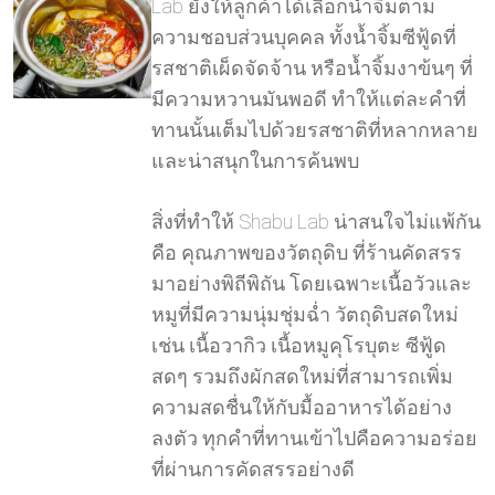
Lab ยังให้ลูกค้าได้เลือกน้ำจิ้มตาม
ความชอบส่วนบุคคล ทั้งน้ำจิ้มซีฟู้ดที่
รสชาติเผ็ดจัดจ้าน หรือน้ำจิ้มงาข้นๆ ที่
มีความหวานมันพอดี ทำให้แต่ละคำที่
ทานนั้นเต็มไปด้วยรสชาติที่หลากหลาย
และน่าสนุกในการค้นพบ
สิ่งที่ทำให้ Shabu Lab น่าสนใจไม่แพ้กัน
คือ คุณภาพของวัตถุดิบ ที่ร้านคัดสรร
มาอย่างพิถีพิถัน โดยเฉพาะเนื้อวัวและ
หมูที่มีความนุ่มชุ่มฉ่ำ วัตถุดิบสดใหม่
เช่น เนื้อวากิว เนื้อหมูคุโรบุตะ ซีฟู้ด
สดๆ รวมถึงผักสดใหม่ที่สามารถเพิ่ม
ความสดชื่นให้กับมื้ออาหารได้อย่าง
ลงตัว ทุกคำที่ทานเข้าไปคือความอร่อย
ที่ผ่านการคัดสรรอย่างดี