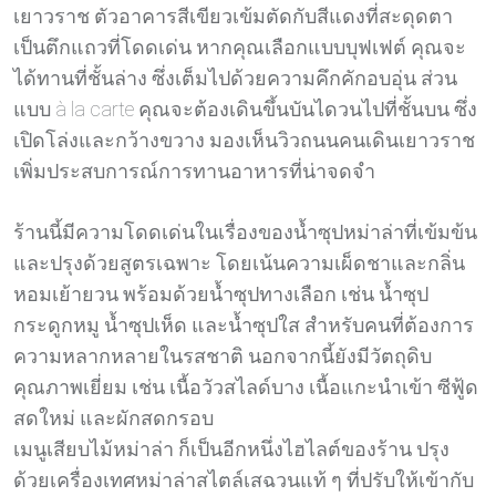
เยาวราช ตัวอาคารสีเขียวเข้มตัดกับสีแดงที่สะดุดตา
เป็นตึกแถวที่โดดเด่น หากคุณเลือกแบบบุฟเฟต์ คุณจะ
ได้ทานที่ชั้นล่าง ซึ่งเต็มไปด้วยความคึกคักอบอุ่น ส่วน
แบบ à la carte คุณจะต้องเดินขึ้นบันไดวนไปที่ชั้นบน ซึ่ง
เปิดโล่งและกว้างขวาง มองเห็นวิวถนนคนเดินเยาวราช
เพิ่มประสบการณ์การทานอาหารที่น่าจดจำ
ร้านนี้มีความโดดเด่นในเรื่องของน้ำซุปหม่าล่าที่เข้มข้น
และปรุงด้วยสูตรเฉพาะ โดยเน้นความเผ็ดชาและกลิ่น
หอมเย้ายวน พร้อมด้วยน้ำซุปทางเลือก เช่น น้ำซุป
กระดูกหมู น้ำซุปเห็ด และน้ำซุปใส สำหรับคนที่ต้องการ
ความหลากหลายในรสชาติ นอกจากนี้ยังมีวัตถุดิบ
คุณภาพเยี่ยม เช่น เนื้อวัวสไลด์บาง เนื้อแกะนำเข้า ซีฟู้ด
สดใหม่ และผักสดกรอบ
เมนูเสียบไม้หม่าล่า ก็เป็นอีกหนึ่งไฮไลต์ของร้าน ปรุง
ด้วยเครื่องเทศหม่าล่าสไตล์เสฉวนแท้ ๆ ที่ปรับให้เข้ากับ