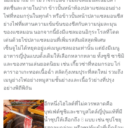
สดชื่นละลายในปาก ข้าวปั้นหน้าท้องปลาแซลมอนย่าง
ไฟที่หอมกรุ่นในทุกคำ หรือข้าวปั้นหน้าปลาแซลมอนชีส
ย่างไฟที่ผสานความเข้มข้นของชีสกับความนุ่มละมุน
ของแซลมอน นอกจากนี้ยังมีแซลมอนอิกุระโรลที่โดด
เด่นด้วยไข่ปลาแซลมอนที่เพิ่มรสสัมผัสสุดพิเศษ
เซ็นจูไม่ได้หยุดอยู่แค่เมนูแซลมอนเท่านั้น แต่ยังมีเมนู
อาหารญี่ปุ่นแบบดั้งเดิมให้เลือกหลากหลาย ทั้งซูชิ ซาชิมิ
และของทานเล่นยอดนิยม เช่น เกี๊ยวซ่าที่หอมกรอบ ไก่
คาราอาเกะทอดเนื้อฉ่ำ สลัดกุ้งเทมปุระที่สดใหม่ รวมถึง
เมนูย่างไฟอย่างหมูสามชั้นย่างและเนื้อวัวย่างที่ปรุง
อย่างพิถีพิถัน
อีกหนึ่งไฮไลต์ที่ไม่ควรพลาดคือ
บุฟเฟ่ต์ซูชิและชาบูสไตล์ญี่ปุ่นแท้ที่มี
น้ำซุปให้เลือกถึง 8 แบบ เช่น ซุปโชยุ
รสกลมกล่อม หรือซุปต้มยำที่เผ็ดร้อน