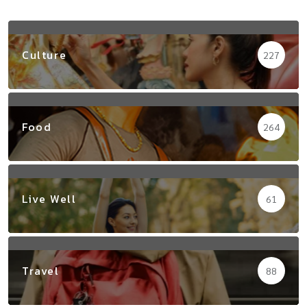
Culture
227
Food
264
Live Well
61
Travel
88