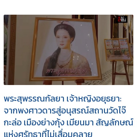
พระสุพรรณกัลยา เจ้าหญิงอยุธยา:
จากพงศาวดารสู่อนุสรณ์สถานวัดไจ๊
กะล่อ เมืองย่างกุ้ง เมียนมา สัญลักษณ์
แห่งศรัทธาที่ไม่เสื่อมคลาย