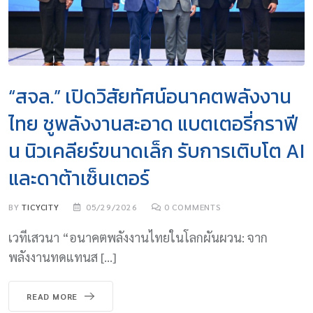
“สจล.” เปิดวิสัยทัศน์อนาคตพลังงาน
ไทย ชูพลังงานสะอาด แบตเตอรี่กราฟี
น นิวเคลียร์ขนาดเล็ก รับการเติบโต AI
และดาต้าเซ็นเตอร์
BY
TICYCITY
05/29/2026
0
COMMENTS
เวทีเสวนา “อนาคตพลังงานไทยในโลกผันผวน: จาก
พลังงานทดแทนส […]
READ MORE