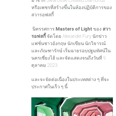
มาจาก Swarovski Created Diamonds
หรือเพชรที่สร้างขึ้นในห้องปฏิบัติการของ
สวารอฟสกี้
นิทรรศการ
Masters of Light
ของ
สวา
รอฟสกี้
จัดโดย Alexander Fury นักข่าว
แฟชั่นชาวอังกฤษ นักเขียน นักวิจารณ์
และภัณฑารักษ์ เริ่มฉายรอบปฐมทัศน์ใน
นครเซี่ยงไฮ้ และจัดแสดงจนถึงวันที่ 9
ตุลาคม 2023
และจะจัดต่อเนื่องในประเทศต่าง ๆ ที่จะ
ประกาศในเร็ว ๆ นี้