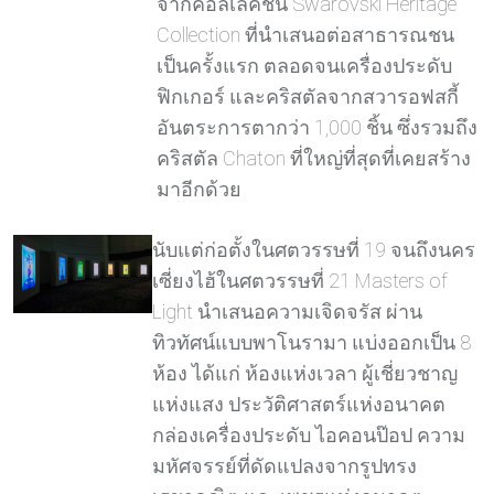
จากคอลเลคชั่น Swarovski Heritage
Collection ที่นำเสนอต่อสาธารณชน
เป็นครั้งแรก ตลอดจนเครื่องประดับ
ฟิกเกอร์ และคริสตัลจากสวารอฟสกี้
อันตระการตากว่า 1,000 ชิ้น ซึ่งรวมถึง
คริสตัล Chaton ที่ใหญ่ที่สุดที่เคยสร้าง
มาอีกด้วย
นับแต่ก่อตั้งในศตวรรษที่ 19 จนถึงนคร
เซี่ยงไฮ้ในศตวรรษที่ 21 Masters of
Light นำเสนอความเจิดจรัส ผ่าน
ทิวทัศน์แบบพาโนรามา แบ่งออกเป็น 8
ห้อง ได้แก่ ห้องแห่งเวลา ผู้เชี่ยวชาญ
แห่งแสง ประวัติศาสตร์แห่งอนาคต
กล่องเครื่องประดับ ไอคอนป๊อป ความ
มหัศจรรย์ที่ดัดแปลงจากรูปทรง