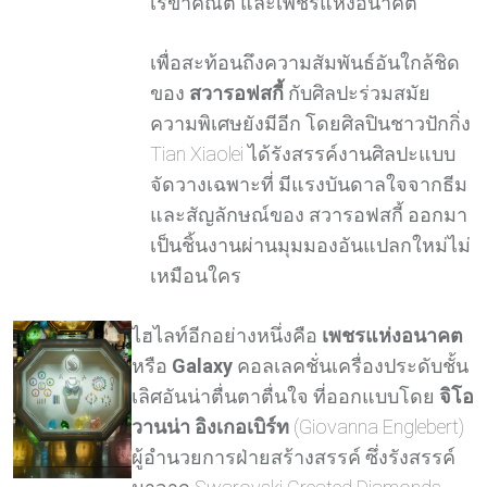
เรขาคณิต และเพชรแห่งอนาคต
เพื่อสะท้อนถึงความสัมพันธ์อันใกล้ชิด
ของ
สวารอฟสกี้
กับศิลปะร่วมสมัย
ความพิเศษยังมีอีก โดยศิลปินชาวปักกิ่ง
Tian Xiaolei ได้รังสรรค์งานศิลปะแบบ
จัดวางเฉพาะที่ มีแรงบันดาลใจจากธีม
และสัญลักษณ์ของ สวารอฟสกี้ ออกมา
เป็นชิ้นงานผ่านมุมมองอันแปลกใหม่ไม่
เหมือนใคร
ไฮไลท์อีกอย่างหนึ่งคือ
เพชรแห่งอนาคต
หรือ
Galaxy
คอลเลคชั่นเครื่องประดับชั้น
เลิศอันน่าตื่นตาตื่นใจ ที่ออกแบบโดย
จิโอ
วานน่า อิงเกอเบิร์ท
(Giovanna Englebert)
ผู้อำนวยการฝ่ายสร้างสรรค์ ซึ่งรังสรรค์