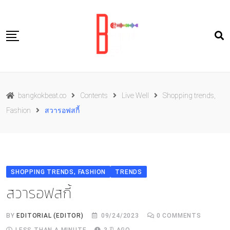
Skip
to
content
Travel
bangkokbeat.co
Contents
Live Well
Shopping trends,
Food
Fashion
สวารอฟสกี้
Culture
Live well
Contact Us
SHOPPING TRENDS, FASHION
TRENDS
TH
สวารอฟสกี้
BY
EDITORIAL (EDITOR)
09/24/2023
0
COMMENTS