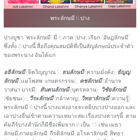
พระลักษมี 8 ปาง
ปางบูชา “พระลักษมี” มี 8 ภาค (ปาง) เรียก “อัษฏลักษมี”
ซึ่งทั้ง 8 ปางนี้ สื่อถึงคุณสมบัติที่เป็นสัญลักษณ์ประจำตัว
ของพระนาง อันได้แก่
อธิลักษมี
(จิตวิญญาณ ) ,
ธนลักษมี
(ความมั่งคั่ง),
ธัญญ
ลักษมี
(แม่โพสพ -เกษตรกรรม) ,
คชลักษมี
(อำนาจ
วาสนา บารมี) ,
สันตนลักษมี
(บุตรหลาน) ,
วิชัยลักษมี
(ชัยชนะ) ,
วีระลักษมี
(กล้าหาญ),
วิทยาลักษมี
(ความรู้)
พระลักษมี 8 ปางนี้ บางแห่งอาจจะหยิบบางปางออก และ
เอาปางอื่นเข้าตามความเหมาะสม เรื่องปางต่างๆนี้ ตาม
คัมภีร์บางสำนักก็มีชื่อเพิ่มจาก 8 เป็น 15 เช่น เมธา
ลักษมี,ภาคยลักษมี, กีรติลักษมี, อโรคาลักษมี, สิทธา