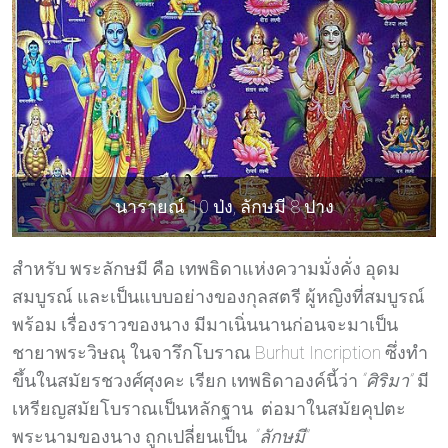
นารายณ์ 10 ป่ง, ลักษมี 8 ปาง
สำหรับ พระลักษมี คือ เทพธิดาแห่งความมั่งคั่ง อุดม
สมบูรณ์ และเป็นแบบอย่างของกุลสตรี ผู้หญิงที่สมบูรณ์
พร้อม เรื่องราวของนาง มีมาเนิ่นนานก่อนจะมาเป็น
ชายาพระวิษณุ ในจารึกโบราณ Burhut Incription ซึ่งทำ
ขึ้นในสมัยรชวงศ์ศุงคะ เรียก เทพธิดาองค์นี้ว่า
“ศิริมา”
มี
เหรียญสมัยโบราณเป็นหลักฐาน ต่อมาในสมัยคุปตะ
พระนามของนาง ถูกเปลี่ยนเป็น
“ลักษมี”