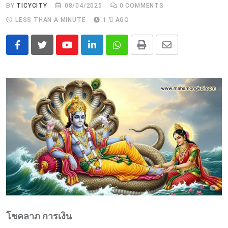
BY
TICYCITY
08/04/2025
0
COMMENTS
LESS THAN A MINUTE
1 ปี AGO
Youtube
LinkedIn
Whatsapp
Print
Share
via
Email
โชคลาภ การเงิน