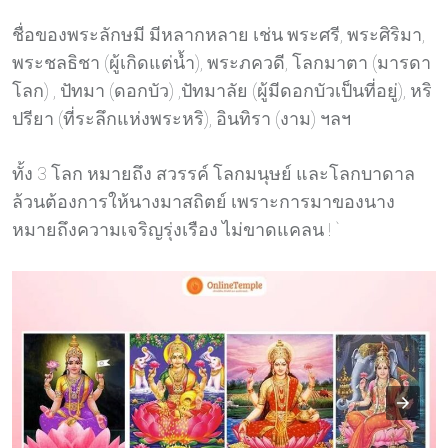
ชื่อของพระลักษมี มีหลากหลาย เช่น พระศรี, พระศิริมา,
พระชลธิชา (ผู้เกิดแต่น้ำ), พระภควดี, โลกมาตา (มารดา
โลก) , ปัทมา (ดอกบัว) ,ปัทมาลัย (ผู้มีดอกบัวเป็นที่อยู่), หริ
ปรียา (ที่ระลึกแห่งพระหริ), อินทิรา (งาม) ฯลฯ
ทั้ง 3 โลก หมายถึง สวรรค์ โลกมนุษย์ และโลกบาดาล
ล้วนต้องการให้นางมาสถิตย์ เพราะการมาของนาง
หมายถึงความเจริญรุ่งเรือง ไม่ขาดแคลน ! `