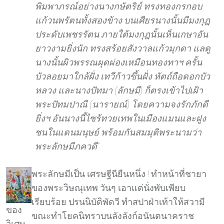
พิมพาภรณ์อย่างนางกษัตริย์ ทรงทองกรกอบ
แก้วนพรัตนทั้งสองข้าง บนเศียรนางนั้นมีมงกุฎ
ประดับเพชรรัตน ภายใต้มงกุฎนั้นเห็นเกษาอัน
ยาวงามยิ่งนัก ทรงสร้อยสังวาลแก้วมุกดา แลดู
นางนั้นผิวพรรณผุดผ่องเหมือนทองทาฯ ครั้น
บัวลอยมาใกล้ฝั่ง เทวีก้าวขึ้นฝั่ง หัตถ์ถือดอกบัว
หลวง และนางปัทมา (ลักษมี) ก็ตรงเข้าไปเฝ้า
พระปัทมปาณี (นารายณ์) โดยความจงรักภักดี
ยิ่งฯ อันนางนี้ไซร้ทวยเทพในเมืองแมนและฝูง
ชนในแดนมนุษย์ พร้อมกันสมมุติพระนามว่า
พระลักษมีภควดี”
พระลักษมีเป็น เศรษฐีนียืนหนึ่ง ! ทำหน้าที่ชายา
ของพระวิษณุเทพ วันๆ เอาแต่นั่งพับเพียบ
เรียบร้อย ปรนนิบัติพัดวี ทำสปาฝ่าเท้าให้สวามี
ของ
ขณะทำโยคนิทราบนลังลังก์อนันตนาคราช
วิเศษ