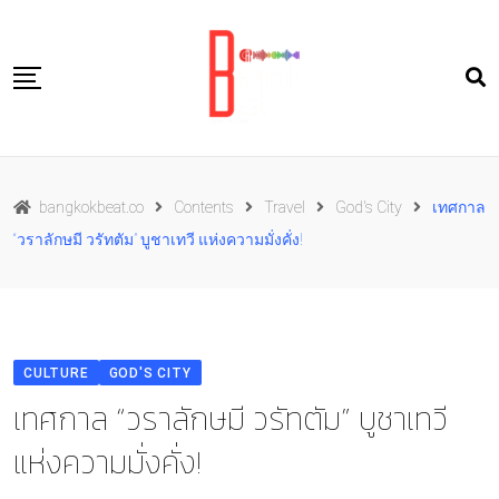
Skip
to
content
Travel
bangkokbeat.co
Contents
Travel
God's City
เทศกาล
Food
“วราลักษมี วรัทตัม” บูชาเทวี แห่งความมั่งคั่ง!
Culture
Live well
Contact Us
CULTURE
GOD'S CITY
TH
เทศกาล “วราลักษมี วรัทตัม” บูชาเทวี
แห่งความมั่งคั่ง!