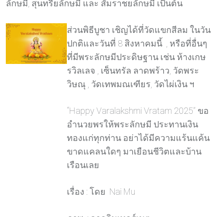
ลักษมี, สุนทรียลักษมี และ สัมราชยลักษมี เป็นต้น
ส่วนพิธีบูชา เชิญได้ที่วัดแขกสีลม ในวัน
ปกติและวันที่ 8 สิงหาคมนี้ , หรือที่อื่นๆ
ที่มีพระลักษมีประดิษฐาน เช่น ห้างเกษ
รวิลเลจ , เซ็นทรัล ลาดพร้าว, วัดพระ
วิษณุ , วัดเทพมณเฑียร, วัดไผ่เงิน ฯ
“Happy Varalakshmi Vratam 2025” ขอ
อำนวยพรให้พระลักษมี ประทานเงิน
ทองแก่ทุกท่าน อย่าได้มีความแร้นแค้น
ขาดแคลนใดๆ มาเยือนชีวิตและบ้าน
เรือนเลย
เรื่อง : โดย Nai Mu