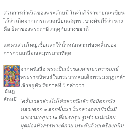
ส่วนการกำเนิดของพระลักษมี ในคัมภีร์รามายณะเขียน
ไว้ว่า เกิดจากการกวนเกษียณสมุทร , บางคัมภีร์ว่า นาง
คือ ธิดาของพระฤาษี ภฤคุกับนางชยาติ
แต่คนส่วนใหญ่เชื่อและให้น้ำหนักจากฟองคลื่นของ
การกวนเกษียณสมุทรมากที่สุด !
จากหนังสือ
พระเป็นเจ้าของศาสนาพราหมณ์
พระราชนิพนธ์ในพระบาทสมเด็จพระมงกุฎเกล้า
เจ้าอยู่หัว รัชกาลที่ 6 กล่าวว่า
อัษฏ
ลักษมี
“ครั้นเวลาล่วงไปได้หลายปีแล้ว จึงมีดอกบัว
หลวงดอก ๑ ลอยขึ้นมา ในกลางดอกบัวนั้นมี
นางงามอยู่นาง๑ พึ่งแรกรุ่น รูปร่างแน่งน้อย
ผุดผ่องทั่วสรรพางค์กาย ประดับด้วยเครื่องถนิม