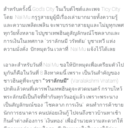
สำหรับครั้งนี้ God’s City ในเว็บต์ไซต์และเพจ Ticy City
โดย Nai Mu กรูรูสายมูผู้มีเรื่องเล่ามากมายทั้งความรู้
และความเพลิดเพลิน จะพาบรรดาสายมูและไม่มูทุกเพศ
ทุกวัยทั้งหลาย ไปบูชาเทพฮินดูสัญลักษณ์โชคลาภและ
การเงินในเทศกาล “วราลักษมี วรัทตัม” บูชาเทวี แห่ง
ความมั่งคั่ง
ปักหมุดวัน เวลาที่ Nai Mu แจ้งไว้ได้เลย
เอาละสำหรับวันที่ Nai Mu ขอให้ปักหมุดเพื่อเตรียมตัวไป
มูกันก็คือในวันที่ 8 สิงหาคมนี้ เพราะ เป็นวันสำคัญของ
ชาวฮินดูที่จะบูชา
“วราลักษมี”
(Varalakshmi Vratam)
ปกติแล้วคนที่เคารพในเทพฮินดูจะสวดมนตร์ กราบไหว้
พระลักษมีเป็นกิจที่ทำกันทุกวันอยู่แล้ว เพราะพระนาง
เป็นสัญลักษณ์ของ “โชคลาภ การเงิน” คนทำการค้าขาย
นักการธนาคาร คนปล่อยเงินกู้ ไปจนถึงชาวบ้านหาเช้า
กินค่ำต่างต้องการ “เงินทอง” เพื่ออำนวยความสะดวกให้