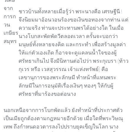
จาก
ชาวบ้านทั้งหลายเมื่อรู้ว่า พระนางคือ เศรษฐีนี !
การก
จึงนิยมมาอ้อนวอนร้องขอเงินขอทองจากท่าน แต่
วน
ความจริง ท่านจะประทานพรได้อย่างใด ในเมื่อ
เกษียร
นางโบกสะพัดพัดวีตลอดเวลา ครั้นจะบอกว่า
สมุทร
มนุษย์ทั้งหลายจงคิด และกระทำ เพื่อสร้างมูลค่า
ให้แก่ตัวเองเถิด ก็อาจจะดูแคลนน้ำใจของผู้
ศรัทธาเกินไป จึงมีนิทานต่อไปว่า พระกุเบรา (ท้าว
กุเวร หรือ เวสสุวรรณ เจ้าแห่งทรัพย์) คือ
เลขานุการของพระลักษมี ทำหน้าที่แทนพระ
ลักษมีในการอนุมัติเรื่องเงินๆ ทองๆ ให้กับผู้
ศรัทธาที่มาร้องขอต่อนาง
นอกเหนือจากการโบกพัดแล้ว ยังทำหน้าที่ประกาศตัว
เป็นเมียถูกต้องตามกฎหมายอีกด้วย เมื่อใดที่พระวิษณุ
เทพ ถึงกำหนดอวตารลงไปปราบยุคเข็ญในโลก นาง