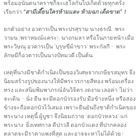
พร้อมอนันตนาคราชก็จะเฮโลกันไปเกิดด้วยทุกครั้ง
เรียกว่า
“สามีเดี๊ยนใครห้ามแตะ ห้ามฉก เด็ดขาด” !
ยกตัวอย่าง อวตารเป็น พระปรศุราม-นางธรณี, พระ
วามน (พราหมณ์แคระ)- นางกมลา หรือในภายหน้า เมื่อ
พระวิษณุ อวตารเป็น “บุรุษขี่ม้าขาว” พระกัลกี – พระ
ลักษมีก็อวตารเป็นนางปัทมวดี เป็นต้น
เหตุที่นางมีชาติกำเนิดเป็นของวิเศษจากเกษียรสมุทร จึง
นิยมสร้างรูปของนางให้มีพระวรกายสีทอง พร้อมเครื่อง
ทรง และสนิมพิมพาภรณ์อันวิจิตร งดงาม เลอค่า !ไม่ว่า
จะเดิน – นั่ง-ยืน จะมีดอกบัวรองรับ มือข้างหนึ่ง หรือสอง
ข้างจะถือดอกบัวไว้เสมอ เพราะยืนยันถึงชาติกำเนิดของ
พระนาง เหตุนี้ ผู้บูชา จึงนิยมถวาย “ดอกบัวหลวง” แก่
พระนาง ยิ่งเทศกาล ดีปาวลี ดอกบัวแดง ที่ปากคลอง
ตลาดจะมีราคาแพงที่สุด และอาจจะหาไม่ได้ด้วย !