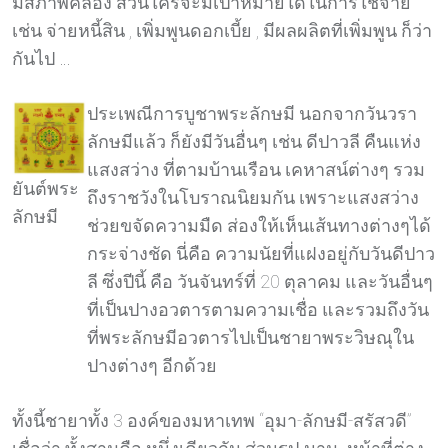
มีสภาพคล่อง ส่วนใครจะมีเป้าหมายใดในการใช้จ่าย
เช่น จ่ายหนี้สิน , เพิ่มพูนดอกเบี้ย , มีผลผลิตที่เพิ่มพูน ก็ว่า
กันไป …
ประเพณีการบูชาพระลักษมี นอกจากวันวรา
ลักษมีแล้ว ก็ยังมีวันอื่นๆ เช่น ดีปาวลี คืนแห่ง
แสงสว่าง ที่ตามบ้านเรือน เคหาสน์ต่างๆ รวม
ยันต์พระ
ถึงราชวังในโบราณนิยมกัน เพราะแสงสว่าง
ลักษมี
ช่วยขจัดความมืด ส่องให้เห็นเส้นทางต่างๆได้
กระจ่างชัด นี่คือ ความนัยที่แฝงอยู่กับวันดีปาว
ลี ซึ่งปีนี้ คือ วันจันทร์ที่ 20 ตุลาคม และวันอื่นๆ
ที่เป็นปางอวตารตามความเชื่อ และรวมถึงวัน
ที่พระลักษมีอวตารไปเป็นชายาพระวิษณุใน
ปางต่างๆ อีกด้วย
ทั้งนี้ชายาทั้ง 3 องค์ของมหาเทพ “อุมา-ลักษมี-สรัสวดี”