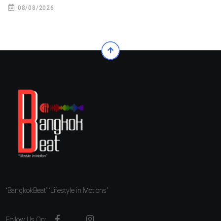
08/08/2026
“BangkokBeat” “Lifestyle in Motions”
Follow Us On: