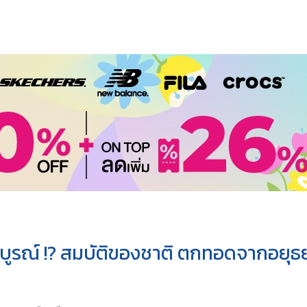
ชรบูรณ์ !? สมบัติของชาติ ตกทอดจากอยุธ