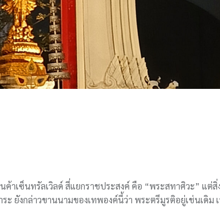
นค้าเซ็นทรัลเวิลด์ สี่แยกราชประสงค์ คือ “พระสทาศิวะ” แต่สิ่ง
ระ ยังกล่าวขานนามของเทพองค์นี้ว่า พระตรีมูรติอยู่เช่นเดิม เ