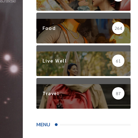
Food
264
Live Well
61
Travel
87
MENU