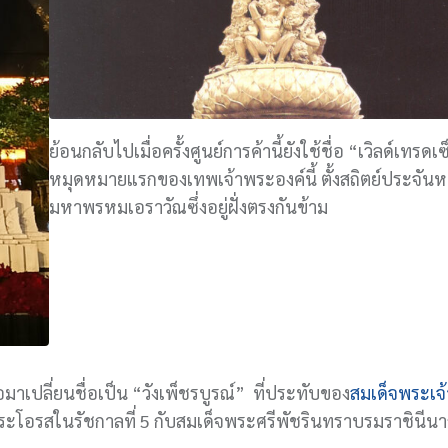
ย้อนกลับไปเมื่อครั้งศูนย์การค้านี้ยังใช้ชื่อ “เวิลด์เทรดเ
หมุดหมายแรกของเทพเจ้าพระองค์นี้ ตั้งสถิตย์ประจันห
มหาพรหมเอราวัณซึ่งอยู่ฝั่งตรงกันข้าม
่อมาเปลี่ยนชื่อเป็น “วังเพ็ชรบูรณ์” ที่ประทับของ
สมเด็จพระเจ
ะโอรสในรัชกาลที่ 5 กับสมเด็จพระศรีพัชรินทราบรมราชินีน