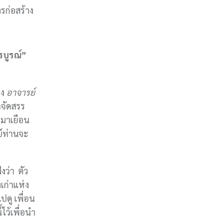
ารก่อสร้าง
รบูรณ์”
อง
อาจารย์
กจัดสรร
ามาเยือน
ย์ท่านจะ
ังว่า ตัว
เก่าแห่ง
ปดู เพื่อน
้ไว้เพื่อนำ