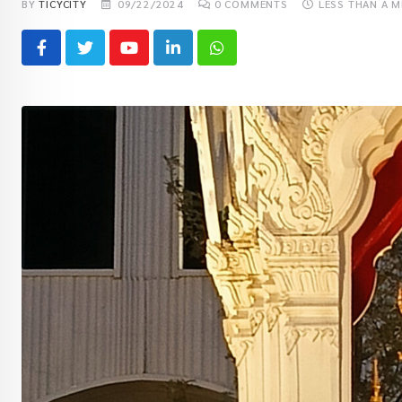
BY
TICYCITY
09/22/2024
0
COMMENTS
LESS THAN A M