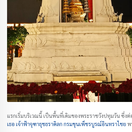
แรกเริ่มบริเวณนี้ เป็นพื้นที่เดิมของพระราชวังปทุมวัน ซึ่งต
เธอ เจ้าฟ้าจุฑาธุชธราดิลก กรมขุนเพ็ชรบูรณ์อินทราไชย
พร