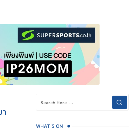
ยา
WHAT’S ON