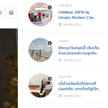
LIVE WELL
LifeWear 26FW by
Uniqlo: Modern City
Feelings – Bangkok
08/08/2026
Street, Everyday Cool
TRAVEL
ปักหมุดวันหยุดนี้! เติมเต็ม
ช่วงเวลาแห่งความสุขกับ
ครอบครัว
08/08/2026
CULTURE
เมื่อโรงเรียนไม่ใช่สถานที่
ปลอดภัย: จากเด็กดีสู่เด็ก
เลว และโศกนาฏกรรมกราด
08/08/2026
ยิงโดยเยาวชน