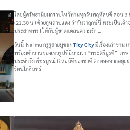
โดยผู้ศรัทธานิยมกราบไหว้ท่านทุกวันพฤหัสบดี ตอน 3 ทุ่
(21.30 น.) ด้วยกุหลาบแดง ว่ากันว่าฤกษ์นี้ พระเป็นเจ้
ประสาทพร ! ให้กับผู้ขาดแคลนความรัก …
วันนี้ Nai mu กรูรูสายมูของ
Ticy City
มีเรื่องเล่าขาน เ
พร้อมตำนานของเทวรูปที่มีนามว่า “พระตรีมูรติ” เทพา
ประจำวังเพ็ชรบูรณ์ !? สมบัติของชาติ ตกทอดจากอยุธย
รัตนโกสินทร์