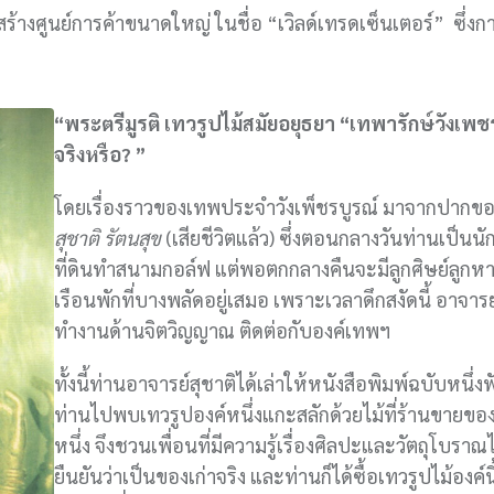
่อสร้างศูนย์การค้าขนาดใหญ่ ในชื่อ “เวิลด์เทรดเซ็นเตอร์” ซึ่งก
“พระตรีมูรติ เทวรูปไม้สมัยอยุธยา “เทพารักษ์วังเพช
จริงหรือ? ”
โดยเรื่องราวของเทพประจำวังเพ็ชรบูรณ์ มาจากปากข
สุชาติ รัตนสุข
(เสียชีวิตแล้ว) ซึ่งตอนกลางวันท่านเป็นนั
ที่ดินทำสนามกอล์ฟ แต่พอตกกลางคืนจะมีลูกศิษย์ลูกห
เรือนพักที่บางพลัดอยู่เสมอ เพราะเวลาดึกสงัดนี้ อาจาร
ทำงานด้านจิตวิญญาณ ติดต่อกับองค์เทพฯ
ทั้งนี้ท่านอาจารย์สุชาติได้เล่าให้หนังสือพิมพ์ฉบับหนึ่งฟ
ท่านไปพบเทวรูปองค์หนึ่งแกะสลักด้วยไม้ที่ร้านขายของ
หนึ่ง จึงชวนเพื่อนที่มีความรู้เรื่องศิลปะและวัตถุโบราณไ
ยืนยันว่าเป็นของเก่าจริง และท่านก็ได้ซื้อเทวรูปไม้องค์นี