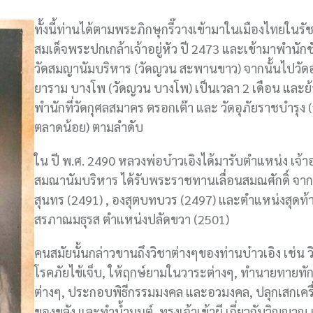
ทั้งนี้ท่านได้ตามพระภิกษุกรี๊วางเข้ามาในเมืองไทยในรั
สมเด็จพระปกเกล้าเจ้าอยู่หัว ปี 2473 และเข้ามาพำนักชั
วัดสมญานัมบริหาร (วัดญวน สะพานขาว) จากนั้นไปวัด
ยาราม บางโพ (วัดญวน บางโพ) เป็นเวลา 2 เดือน และย
พำนักที่วัดกุศลสมาคร ตรอกเต๊า และ วัดอุภัยราชบำรุง 
ตลาดน้อย) ตามลำดับ
ใน ปี พ.ศ. 2490 หลวงพ่อบ๋าวเอิงได้มารับตำแหน่ง เจ้า
สมณานัมบริหาร ได้รับพระราชทานเลื่อนสมณศักดิ์ จา
สุนทร (2491) , องสุตบทบวร (2497) และตำแหน่งสุดท้า
สรภาณมธุรส ตำแหน่งปลัดขวา (2501)
คนสมัยนั้นกล่าวขานถึงวิชาต่างๆของท่านบ๋าวเอิง เช่น 
โรคภัยไข้เจ็บ, ให้ฤกษ์ยามในวาระต่างๆ, ทำนายทายทั
ต่างๆ, ประกอบพิธีกรรมมงคล และอวมงคล, ปลุกเสกเครื
ของขลัง และทำน้ำมนต์, ทรงเจ้าเข้าผี เกี่ยวกับวิญญาณ