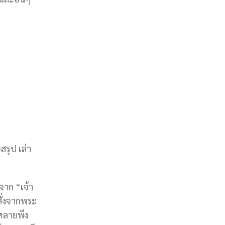
รุป เล่า
จาก “เจ้า
สั่งจากพระ
งหลายพึง