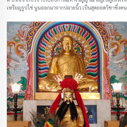
เหรียญรูปไข่ นูนออกมาจากปลายนิ้ว เป็นสุดยอดวิชาซึ่งคนสมั