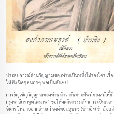
ประสบการณ์ด้านวิญญาณของท่านเป็นหนึ่งไม่รองใคร เรื่องต
ให้ฟัง นิดๆหน่อยๆ พอเป็นสังเขป
การอัญเชิญวิญญาณของท่าน ถ้าว่ากันตามศัพท์ของสมัยนี้ก็
กรุงพาลีเทวทูตไตรภพ” ขอให้งดกิจกรรมดังกล่าว เป็นเวลาถ
อิศวร ให้มาบอกกล่าวแก่ องค์พจนสุนทร (บ๋าวอิง) ว่า นับแ