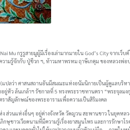
Nai Mu กรูรูสายมูผู้มีเรื่องเล่ามากมายใน God’s City จากเว็บต
ามรู้จักกับ ปู่ชีวก ฯ, ท้าวมหาพรหม ฤาษีเกตุม ของหลวงพ่อบ๋
 (แปลว่า ศาสนสถานอันมีสมณะแห่งอนัมนิกายเป็นผู้ดูแลบริหาร
ยู่หัว ล้นเกล้าฯ รัชกาลที่ 5 ทรงพระราชทานตรา “พระจุลมงก
ตราสัญลักษณ์ของพระอารามเพื่อความเป็นสิริมงคล
ห่ง ส่วนแห่งอื่นๆ อยู่ต่างจังหวัด วัดญวน สะพานขาว ในยุคหลว
ะภิกษุชาวเวียดนามที่มีความรู้เรื่องยาสมุนไพร และการรักษาโร
วดา และบุคคลทั่วไปให้มาปรากฏบนนิ้วหัวแม่มือ … ภาพใบหน