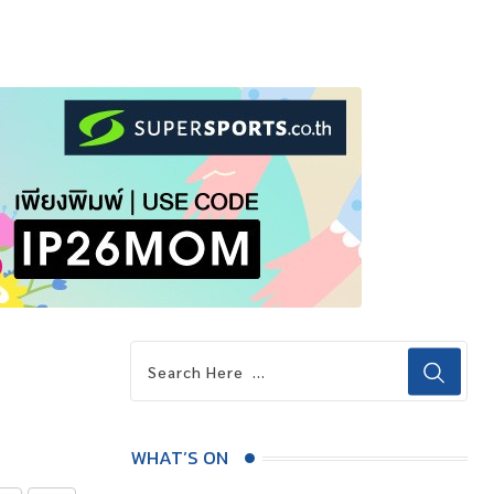
WHAT’S ON