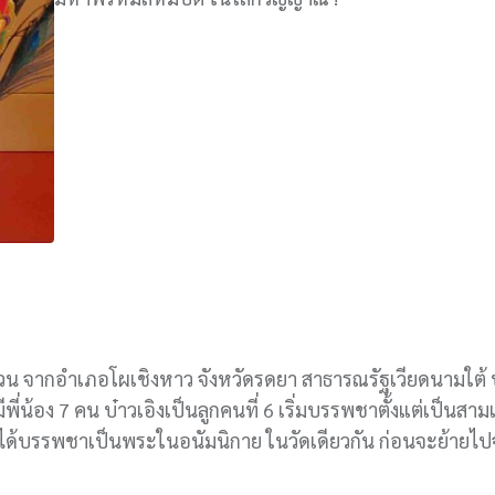
าติญวน จากอำเภอโผเชิงหาว จังหวัดรดยา สาธารณรัฐเวียดนามใต้
้อง 7 คน บ๋าวเอิงเป็นลูกคนที่ 6 เริ่มบรรพชาตั้งแต่เป็นสามเ
21 ปีได้บรรพชาเป็นพระในอนัมนิกาย ในวัดเดียวกัน ก่อนจะย้าย