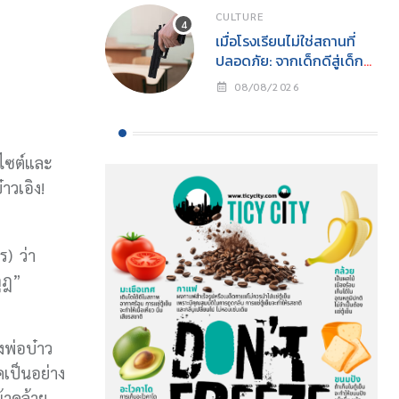
CULTURE
เมื่อโรงเรียนไม่ใช่สถานที่
ปลอดภัย: จากเด็กดีสู่เด็ก
เลว และโศกนาฏกรรมกราด
08/08/2026
ยิงโดยเยาวชน
์ไซต์และ
าวเอิง!
) ว่า
ุฎ”
งพ่อบ๋าว
คเป็นอย่าง
้าคล้าย