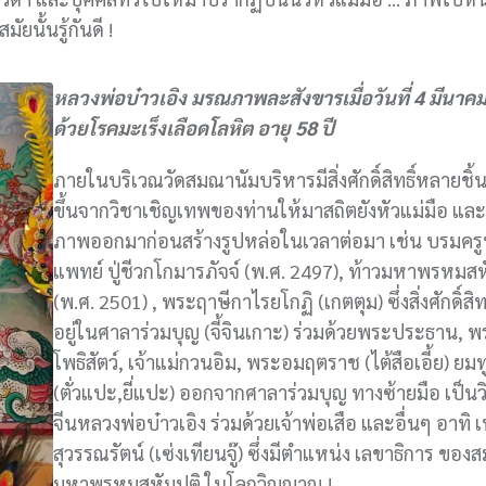
ยนั้นรู้กันดี !
หลวงพ่อบ๋าวเอิง มรณภาพละสังขารเมื่อวันที่ 4 มีนาค
ด้วยโรคมะเร็งเลือดโลหิต อายุ 58 ปี
ภายในบริเวณวัดสมณานัมบริหารมีสิ่งศักดิ์สิทธิ์หลายชิ้น 
ขึ้นจากวิชาเชิญเทพของท่านให้มาสถิตยังหัวแม่มือ และ 
ภาพออกมาก่อนสร้างรูปหล่อในเวลาต่อมา เช่น บรมคร
แพทย์ ปู่ชีวกโกมารภัจจ์ (พ.ศ. 2497), ท้าวมหาพรหมสห
(พ.ศ. 2501) , พระฤาษีกาไรยโกฏิ (เกตตุม) ซึ่งสิ่งศักดิ์สิทธิ
อยู่ในศาลาร่วมบุญ (จี้จินเกาะ) ร่วมด้วยพระประธาน, 
โพธิสัตว์, เจ้าแม่กวนอิม, พระอมฤตราช (ไต้สือเอี้ย) ย
(ตั่วแปะ,ยี่แปะ) ออกจากศาลาร่วมบุญ ทางซ้ายมือ เป็นว
จีนหลวงพ่อบ๋าวเอิง ร่วมด้วยเจ้าพ่อเสือ และอื่นๆ อาทิ 
สุวรรณรัตน์ (เซ่งเทียนจู๊) ซึ่งมีตำแหน่ง เลขาธิการ ของส
มหาพรหมสหัมปติ ในโลกวิญญาณ !