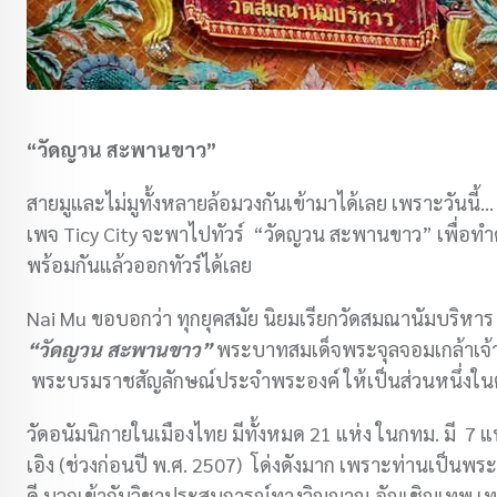
“วัดญวน สะพานขาว”
สายมูและไม่มูทั้งหลายล้อมวงกันเข้ามาได้เลย เพราะวันนี้… 
เพจ Ticy City จะพาไปทัวร์ “วัดญวน สะพานขาว” เพื่อทำคว
พร้อมกันแล้วออกทัวร์ได้เลย
Nai Mu ขอบอกว่า ทุกยุคสมัย นิยมเรียกวัดสมณานัมบริหาร
“วัดญวน สะพานขาว”
พระบาทสมเด็จพระจุลจอมเกล้าเจ้าอ
พระบรมราชสัญลักษณ์ประจำพระองค์ ให้เป็นส่วนหนึ่งใน
วัดอนัมนิกายในเมืองไทย มีทั้งหมด 21 แห่ง ในกทม. มี 7 แ
เอิง (ช่วงก่อนปี พ.ศ. 2507) โด่งดังมาก เพราะท่านเป็นพร
ดี บวกเข้ากับวิชาประสบการณ์ทางวิญญาณ อัญเชิญเทพ เท