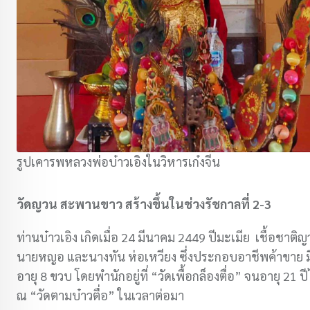
รูปเคารพหลวงพ่อบ๋าวเอิงในวิหารเก๋งจีน
วัดญวน สะพานขาว สร้างขึ้นในช่วงรัชกาลที่ 2-3
ท่านบ๋าวเอิง เกิดเมื่อ 24 มีนาคม 2449 ปีมะเมีย เชื้อช
นายหญอ และนางทัน ห่อเหวียง ซึ่งประกอบอาชีพค้าขาย มีพี่น
อายุ 8 ขวบ โดยพำนักอยู่ที่ “วัดเพื้อกล็องตื่อ” จนอายุ 
ณ “วัดตามบ๋าวตื่อ” ในเวลาต่อมา