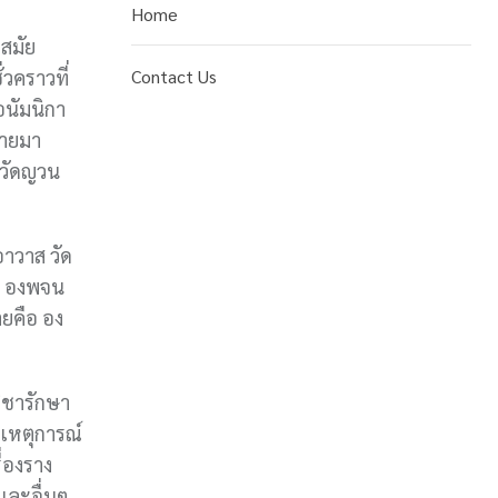
Home
ชสมัย
่วคราวที่
Contact Us
อนัมนิกา
้ายมา
(วัดญวน
อาวาส วัด
ก องพจน
ยคือ อง
วิชารักษา
กเหตุการณ์
่องราง
 และอื่นๆ