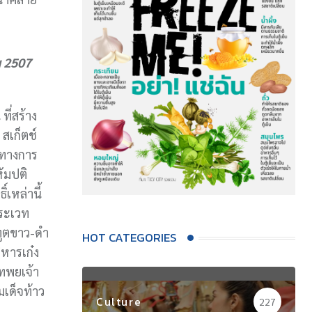
ม 2507
ที่สร้าง
สเก็ตช์
ูทางการ
ัมปติ
์เหล่านี้
พระเวท
มทูตขาว-ดำ
HOT CATEGORIES
ิหารเก๋ง
เทพยเจ้า
มเด็จท้าว
Culture
227