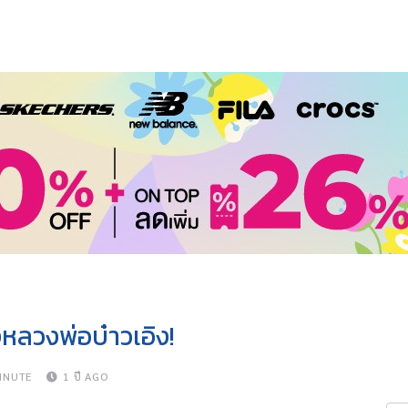
งหลวงพ่อบ๋าวเอิง!
INUTE
1 ปี AGO