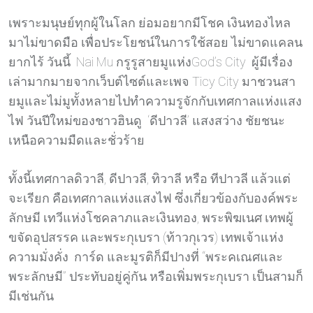
เพราะมนุษย์ทุกผู้ในโลก ย่อมอยากมีโชค เงินทองไหล
มาไม่ขาดมือ เพื่อประโยชน์ในการใช้สอย ไม่ขาดแคลน
ยากไร้ วันนี้ Nai Mu กรูรูสายมูแห่งGod’s City ผู้มีเรื่อง
เล่ามากมายจากเว็บต์ไซต์และเพจ Ticy City มาชวนสา
ยมูและไม่มูทั้งหลายไปทำความรูจักกับเทศกาลแห่งแสง
ไฟ วันปีใหม่ของชาวฮินดู
‘ดีปาวลี’ แสงสว่าง ชัยชนะ
เหนือความมืดและชั่วร้าย
ทั้งนี้เทศกาลดิวาลี, ดีปาวลี, ทิวาลี หรือ ทีปาวลี แล้วแต่
จะเรียก คือเทศกาลแห่งแสงไฟ ซึ่งเกี่ยวข้องกับองค์พระ
ลักษมี เทวีแห่งโชคลาภและเงินทอง, พระพิฆเนศ เทพผู้
ขจัดอุปสรรค และพระกุเบรา (ท้าวกุเวร) เทพเจ้าแห่ง
ความมั่งคั่ง การ์ด และมูรติก็มีปางที่ “พระคเณศและ
พระลักษมี” ประทับอยู่คู่กัน หรือเพิ่มพระกุเบรา เป็นสามก็
มีเช่นกัน