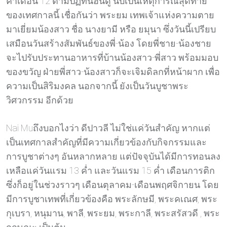
ค่ำเดือน 12 ตามปฏิทินฮินดู นับเป็นเหตุการณ์สุดท้าย
ของเทศกาลนี้ เชื่อกันว่า พระยม เทพเจ้าแห่งความตาย
มาเยี่ยมน้องสาว ชื่อ นางยามี หรือ ยมุนา ซึ่งวันนี้เปรียบ
เสมือนวันสร้างสัมพันธ์ของพี่-น้อง โดยพี่ชาย-น้องชาย
จะไปรับประทานอาหารที่บ้านน้องสาว-พี่สาว พร้อมมอบ
ของขวัญ ฝ่ายพี่สาว-น้องสาวก็จะเจิมดิลกที่หน้าผาก เพื่อ
ความเป็นสิริมงคล นอกจากนี้ ยังเป็นวันบูชาพระ
วิศวกรรม อีกด้วย
Nai Muถึงบอกไงว่า ดีปาวลี ไม่ใช่แค่วันสำคัญ หากแต่
เป็นเทศกาลสำคัญที่มีความเกี่ยวข้องกับกิจกรรมและ
การบูชาต่างๆ อันหลากหลาย แต่ปัจจุบันได้มีการทอนลง
เหลือแค่วันแรม 13 ค่ำ และวันแรม 15 ค่ำ เดือนการติก
ซึ่งก็อยู่ในช่วงราวๆ เดือนตุลาคม-เดือนพฤศจิกายน โดย
มีการบูชาเทพที่เกี่ยวข้องคือ พระลักษมี, พระคเณศ, พระ
กุเบรา, หนุมาน, พาลี, พระยม, พระกาลี, พระสรัสวดี , พระ