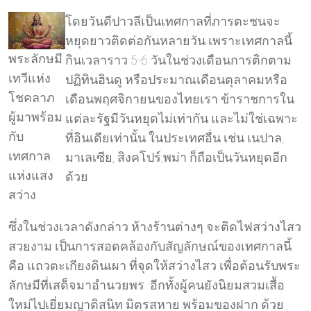
โดยวันดีปาวลีเป็นเทศกาลที่ภารตะชนจะ
หยุดยาวติดต่อกันหลายวัน เพราะเทศกาลนี้
พระลักษมี
กินเวลาราว 5-6 วันในช่วงเดือนการติกตาม
เทวีแห่ง
ปฏิทินฮินดู หรือประมาณเดือนตุลาคมหรือ
โชคลาภ
เดือนพฤศจิกายนของไทยเรา ข้าราชการใน
ผู้มาพร้อม
แต่ละรัฐมีวันหยุดไม่เท่ากัน และไม่ใช่เฉพาะ
กับ
ที่อินเดียเท่านั้น ในประเทศอื่น เช่น เนปาล,
เทศกาล
มาเลเซีย, สิงคโปร์,พม่า ก็ถือเป็นวันหยุดอีก
แห่งแสง
ด้วย
สว่าง
ซึ่งในช่วงเวลาดังกล่าว ห้างร้านต่างๆ จะติดไฟสว่างไสว
สวยงาม เป็นการสอดคล้องกับสัญลักษณ์ของเทศกาลนี้
คือ แถวตะเกียงดินเผา ที่จุดให้สว่างไสว เพื่อต้อนรับพระ
ลักษมีที่เสด็จมาอำนวยพร อีกทั้งผู้คนยังนิยมสวมเสื้อ
ใหม่ไปเยี่ยมญาติสนิท มิตรสหาย พร้อมของฝาก ด้วย