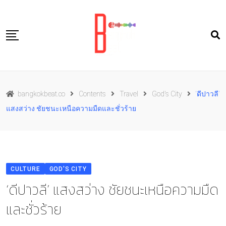
Skip
to
content
Travel
bangkokbeat.co
Contents
Travel
God's City
‘ดีปาวลี’
Food
แสงสว่าง ชัยชนะเหนือความมืดและชั่วร้าย
Culture
Live well
Contact Us
CULTURE
GOD'S CITY
TH
‘ดีปาวลี’ แสงสว่าง ชัยชนะเหนือความมืด
และชั่วร้าย