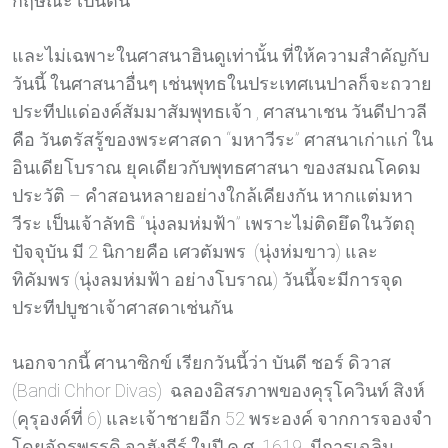
กฤษณะ เป็นต้น
และไม่เฉพาะในศาสนาฮินดูเท่านั้น ที่ให้ความสำคัญกับ
วันนี้ ในศาสนาอื่นๆ เช่นพุทธในประเทศเนปาลก็จะถวาย
ประทีปแด่องค์สัมมาสัมพุทธเจ้า , ศาสนาเชน วันดีปาวลี
คือ วันตรัสรู้ของพระศาสดา “มหาวีระ” ศาสนาเก่าแก่ ใน
อินเดียโบราณ ยุคเดียวกับพุทธศาสนา ของสมณโคดม
ประวัติ – คำสอนหลายอย่างใกล้เคียงกัน หากแต่มหา
วีระ เป็นเจ้าลัทธิ “นุ่งลมห่มฟ้า” เพราะไม่ติดยึดในวัตถุ
ปัจจุบัน มี 2 นิกายคือ เศวตัมพร (นุ่งห่มขาว) และ
ทิคัมพร (นุ่งลมห่มฟ้า อย่างโบราณ) วันนี้จะมีการจุด
ประทีปบูชาเจ้าศาสดาเช่นกัน
นอกจากนี้ ศานาซิกข์ เรียกวันนี้ว่า บันดี ชอร์ ดิวาส
(Bandi Chhor Divas) ฉลองอิสรภาพของคุรุโควินท์ สิงห์
(คุรุองค์ที่ 6) และเจ้าชายอีก 52 พระองค์ จากการจองจำ
โดยจักรพรรดิ จาฮังกีร์ ในปี ค.ศ. 1619. มีการเฉลิม