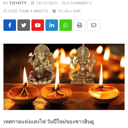
BY
TICYCITY
10/13/2025
0
COMMENTS
LESS THAN A MINUTE
10 เดือน AGO
Youtube
LinkedIn
Whatsapp
Print
Share
via
Email
เทศกาลแห่งแสงไฟ วันปีใหม่ของชาวฮินดู