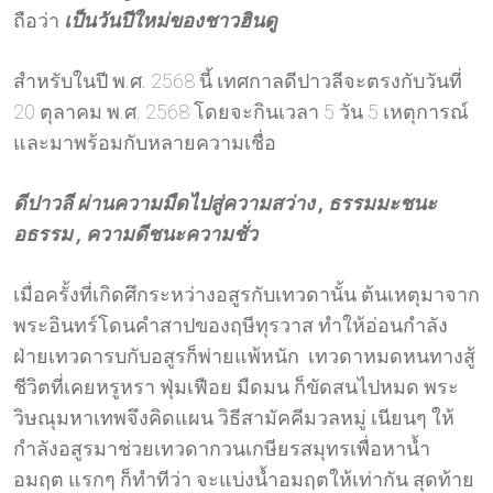
ถือว่า
เป็นวันปีใหม่ของชาวฮินดู
สำหรับในปี พ.ศ. 2568 นี้ เทศกาลดีปาวลีจะตรงกับวันที่
20 ตุลาคม พ.ศ. 2568 โดยจะกินเวลา 5 วัน 5 เหตุการณ์
และมาพร้อมกับหลายความเชื่อ
ดีปาวลี ผ่านความมืดไปสู่ความสว่าง , ธรรมมะชนะ
อธรรม , ความดีชนะความชั่ว
เมื่อครั้งที่เกิดศึกระหว่างอสูรกับเทวดานั้น ต้นเหตุมาจาก
พระอินทร์โดนคำสาปของฤษีทุรวาส ทำให้อ่อนกำลัง
ฝ่ายเทวดารบกับอสูรก็พ่ายแพ้หนัก เทวดาหมดหนทางสู้
ชีวิตที่เคยหรูหรา ฟุ่มเฟือย มืดมน ก็ขัดสนไปหมด พระ
วิษณุมหาเทพจึงคิดแผน วิธีสามัคคีมวลหมู่ เนียนๆ ให้
กำลังอสูรมาช่วยเทวดากวนเกษียรสมุทรเพื่อหาน้ำ
อมฤต แรกๆ ก็ทำทีว่า จะแบ่งน้ำอมฤตให้เท่ากัน สุดท้าย