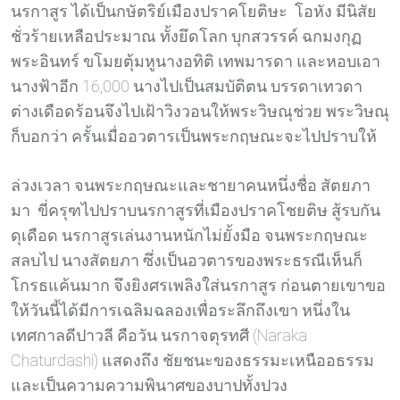
นรกาสูร ได้เป็นกษัตริย์เมืองปราคโยติษะ โอหัง มีนิสัย
ชั่วร้ายเหลือประมาณ ทั้งยึดโลก บุกสวรรค์ ฉกมงกุฏ
พระอินทร์ ขโมยตุ้มหูนางอทิติ เทพมารดา และหอบเอา
นางฟ้าอีก 16,000 นางไปเป็นสมบัติตน บรรดาเทวดา
ต่างเดือดร้อนจึงไปเฝ้าวิงวอนให้พระวิษณุช่วย พระวิษณุ
ก็บอกว่า ครั้นเมื่ออวตารเป็นพระกฤษณะจะไปปราบให้
ล่วงเวลา จนพระกฤษณะและชายาคนหนึ่งชื่อ สัตยภา
มา ขี่ครุฑไปปราบนรกาสูรที่เมืองปราคโชยติษ สู้รบกัน
ดุเดือด นรกาสูรเล่นงานหนักไม่ยั้งมือ จนพระกฤษณะ
สลบไป นางสัตยภา ซึ่งเป็นอวตารของพระธรณีเห็นก็
โกรธแค้นมาก จึงยิงศรเพลิงใส่นรกาสูร ก่อนตายเขาขอ
ให้วันนี้ได้มีการเฉลิมฉลองเพื่อระลึกถึงเขา หนึ่งใน
เทศกาลดีปาวลี คือวัน นรกาจตุรทศี (Naraka
Chaturdashi) แสดงถึง ชัยชนะของธรรมะเหนืออธรรม
และเป็นความความพินาศของบาปทั้งปวง