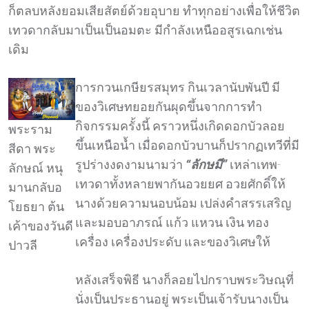
ก็ตลบหลังยอมเสียสัตย์ด้วยอุบาย ทำทุกอย่างเพื่อให้ชีวิต
เทวดากลับมาเป็นเป็นอมตะ มีกำลังเหนืออสูรเฉกเช่น
เดิม
การกวนเกษียรสมุทร กินเวลานับพันปี มี
ของวิเศษทยอยกันผุดขึ้นจากการทำ
กิจกรรมครั้งนี้ คราวหนึ่งเกิดดอกบัวลอย
พระราม
ขึ้นเหนือน้ำ เมื่อดอกบัวบานก็ปรากฏเทวีที่มี
สีดา พระ
รูปร่างงดงามนามว่า
“ลักษมี”
เหล่าเทพ-
ลักษณ์ หนุ
เทวดาทั้งหลายพากันอวยยศ อวยศักดิ์ให้
มานกลับอ
นางด้วยความนอบน้อม เปล่งคำสรรเสริญ
โยธยา ต้น
และมอบอาภรณ์ แก้ว แหวน เงิน ทอง
เค้าของวันดี
เครื่อง เครื่องประดับ และของวิเศษให้
ปาวลี
หลังเสร็จพิธี นางก็ลอยไปกราบพระวิษณุที่
นั่งเป็นประธานอยู่ พระเป็นเจ้ารับนางเป็น