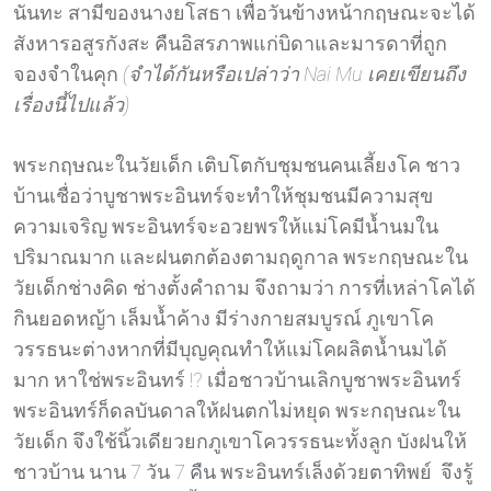
นันทะ สามีของนางยโสธา เพื่อวันข้างหน้ากฤษณะจะได้
สังหารอสูรกังสะ คืนอิสรภาพแก่บิดาและมารดาที่ถูก
จองจำในคุก
(จำได้กันหรือเปล่าว่า Nai Mu เคยเขียนถึง
เรื่องนี้ไปแล้ว)
พระกฤษณะในวัยเด็ก เติบโตกับชุมชนคนเลี้ยงโค ชาว
บ้านเชื่อว่าบูชาพระอินทร์จะทำให้ชุมชนมีความสุข
ความเจริญ พระอินทร์จะอวยพรให้แม่โคมีน้ำนมใน
ปริมาณมาก และฝนตกต้องตามฤดูกาล พระกฤษณะใน
วัยเด็กช่างคิด ช่างตั้งคำถาม จึงถามว่า การที่เหล่าโคได้
กินยอดหญ้า เล็มน้ำค้าง มีร่างกายสมบูรณ์ ภูเขาโค
วรรธนะต่างหากที่มีบุญคุณทำให้แม่โคผลิตน้ำนมได้
มาก หาใช่พระอินทร์ !? เมื่อชาวบ้านเลิกบูชาพระอินทร์
พระอินทร์ก็ดลบันดาลให้ฝนตกไม่หยุด พระกฤษณะใน
วัยเด็ก จึงใช้นิ้วเดียวยกภูเขาโควรรธนะทั้งลูก บังฝนให้
ชาวบ้าน นาน 7 วัน 7 คืน พระอินทร์เล็งด้วยตาทิพย์ จึงรู้