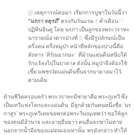
@ เหตุการณ์ต่อมา เรียกการบูชาในวันนี้ว่า
“นรกา จตุรถี”
ตรงกับวันแรม 4 ค่ำเดือน11
ปฏิทินฮินดู โดย นรกา เป็นลูกของพระวราหะ
นารายณ์อวตารปางที่ 3 ซึ่งมีรูปลักษณ์เป็น
ครึ่งคน ครึ่งหมูป่า หน้าที่หลักของปางนี้คือ
สังหาร “หิรัณยากษะ” ที่ม้วนแผ่นดินหนีบใต้
รักแร้ลงไปในบาดาล ดังนั้น หมูป่าจึงต้องใช้
เขี้ยวเพชรงัดแผ่นดินขึ้นจากบาดาลมาไว้
ตามเดิม
ด้านชีวิตครอบครัว พระวราหะมีชายาคือ พระภูเทวี ซึ่ง
เป็นเทวีแห่งโลกและแผ่นดิน มีลูกด้วยกันคนหนึ่งชื่อ “นร
กาสูร” พระภูเทวีเคยขอพรต่อพระวิษณุเทพว่า ขอให้ลูก
ของตนมีอำนาจ และอายุยืนยาว คนอื่นจะฆ่าไม่ตาย
นอกจากน้ำมือของแม่ตนเองเท่านั้น พรดังกล่าว ทำให้