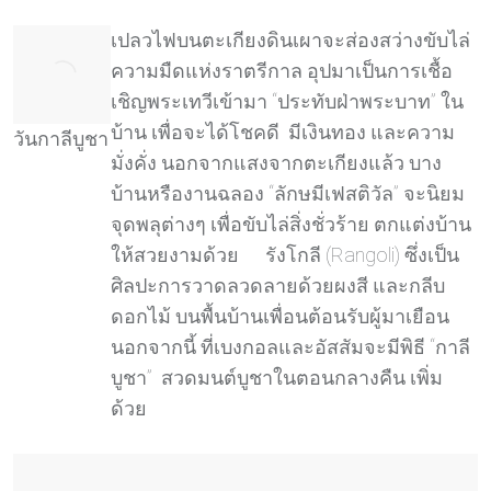
เปลวไฟบนตะเกียงดินเผาจะส่องสว่างขับไล่
ความมืดแห่งราตรีกาล อุปมาเป็นการเชื้อ
เชิญพระเทวีเข้ามา “ประทับฝ่าพระบาท” ใน
บ้าน เพื่อจะได้โชคดี มีเงินทอง และความ
วันกาลีบูชา
มั่งคั่ง นอกจากแสงจากตะเกียงแล้ว บาง
บ้านหรืองานฉลอง “ลักษมีเฟสติวัล” จะนิยม
จุดพลุต่างๆ เพื่อขับไล่สิ่งชั่วร้าย ตกแต่งบ้าน
ให้สวยงามด้วย รังโกลี (Rangoli) ซึ่งเป็น
ศิลปะการวาดลวดลายด้วยผงสี และกลีบ
ดอกไม้ บนพื้นบ้านเพื่อนต้อนรับผู้มาเยือน
นอกจากนี้ ที่เบงกอลและอัสสัมจะมีพิธี “กาลี
บูชา” สวดมนต์บูชาในตอนกลางคืน เพิ่ม
ด้วย