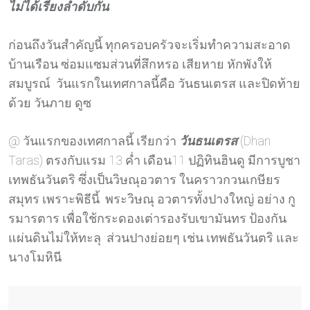
ไม่ได้เรียงลำดับกัน
ก่อนถึงวันสำคัญนี้ ทุกครอบครัวจะเริ่มทำความสะอาด
บ้านเรือน ซ่อมแซมส่วนที่สึกหรอ เสียหาย หักพังให้
สมบูรณ์ วันแรกในเทศกาลนี้คือ วันธนเตรส และปิดท้าย
ด้วย วันภาย ดูซ
@ วันแรกของเทศกาลนี้ เรียกว่า
วันธนเตรส
(Dhan
Taras) ตรงกับแรม 13 ค่ำ เดือน11 ปฏิทินฮินดู มีการบูชา
เทพธันวันตริ ซึ่งเป็นวิษณุอวตาร ในคราวกวนเกษียร
สมุทร เพราะพิธีนี้ พระวิษณุ อวตารทั้งปางใหญ่ อย่าง กู
รมารตาร เพื่อใช้กระดองเต่ารองรับเขามันทร ป้องกัน
แผ่นดินไม่ให้ทะลุ ส่วนปางย่อยๆ เช่น เทพธันวันตริ และ
นางโมหินี