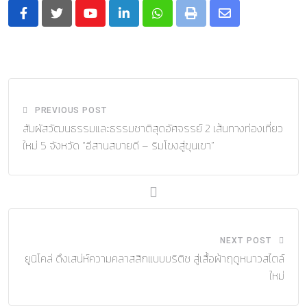
Youtube
LinkedIn
Whatsapp
Print
Share
via
Email
PREVIOUS POST
สัมผัสวัฒนธรรมและธรรมชาติสุดอัศจรรย์ 2 เส้นทางท่องเที่ยว
ใหม่ 5 จังหวัด “อีสานสบายดี – ริมโขงสู่ขุนเขา”
NEXT POST
ยูนิโคล่ ดึงเสน่ห์ความคลาสสิกแบบบริติช สู่เสื้อผ้าฤดูหนาวสไตล์
ใหม่