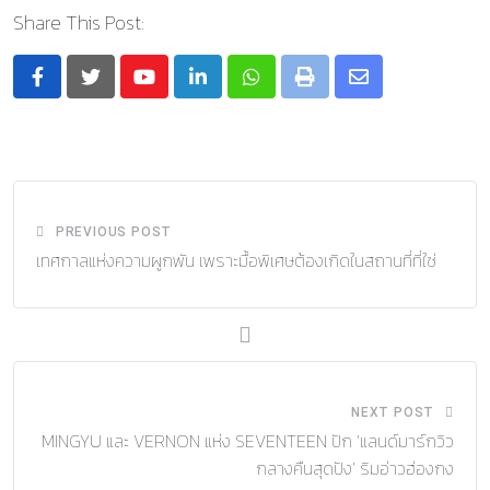
Share This Post:
Youtube
LinkedIn
Whatsapp
Print
Share
via
Email
PREVIOUS POST
เทศกาลแห่งความผูกพัน เพราะมื้อพิเศษต้องเกิดในสถานที่ที่ใช่
NEXT POST
MINGYU และ VERNON แห่ง SEVENTEEN ปัก ‘แลนด์มาร์กวิว
กลางคืนสุดปัง’ ริมอ่าวฮ่องกง