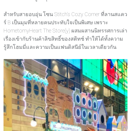
สำหรับสายอบอุ่น โซน Stitch’s Cozy Corner ที่ลานสแคว
ร์ B เป็นมุมที่หลายคนประทับใจเป็นพิเศษ เพราะ
HometomyHeart The Store(y) ผสมผสานนิทรรศการเล่า
เรื่องเข้ากับร้านค้าลิขสิทธิ์ของสติทช์ ทำให้ได้ทั้งความ
รู้สึกโฮมมี่และความเป็นแฟนดิสนีย์ในเวลาเดียวกัน