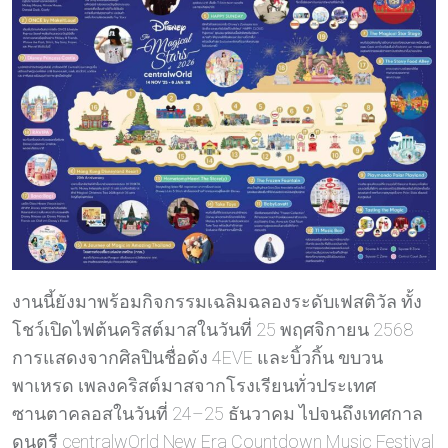
งานนี้ยังมาพร้อมกิจกรรมเฉลิมฉลองระดับเฟสติวัล ทั้ง
โชว์เปิดไฟต้นคริสต์มาสในวันที่ 25 พฤศจิกายน 2568
การแสดงจากศิลปินชื่อดัง 4EVE และบิ้วกิ้น ขบวน
พาเหรด เพลงคริสต์มาสจากโรงเรียนทั่วประเทศ
ซานตาคลอสในวันที่ 24–25 ธันวาคม ไปจนถึงเทศกาล
ดนตรี centralwOrld New Era Countdown Music Festival