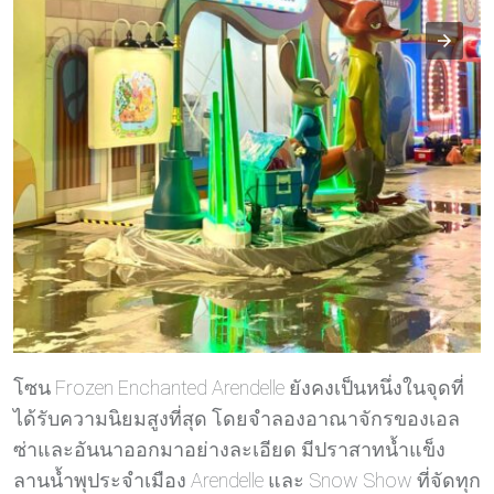
โซน Frozen Enchanted Arendelle ยังคงเป็นหนึ่งในจุดที่
ได้รับความนิยมสูงที่สุด โดยจำลองอาณาจักรของเอล
ซ่าและอันนาออกมาอย่างละเอียด มีปราสาทน้ำแข็ง
ลานน้ำพุประจำเมือง Arendelle และ Snow Show ที่จัดทุก