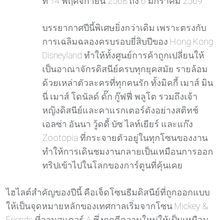
ที่ 14 พฤศจิกายน 2568 ถึง 6 มกราคม 2569
บรรยากาศปีนี้พิเศษยิ่งกว่าเดิม เพราะตรงกับ
การเฉลิมฉลองครบรอบยี่สิบปีของ Hong Kong
Disneyland ทำให้ทั้งศูนย์การค้าถูกเปลี่ยนให้
เป็นอาณาจักรดิสนีย์ครบทุกยุคสมัย รายล้อม
ด้วยเหล่าตัวละครที่ทุกคนรัก ทั้งมิคกี้ เมาส์ มิน
นี่ เมาส์ โดนัลด์ ดั๊ก กู๊ฟฟี่ พลูโต รวมถึงเจ้า
หญิงดิสนีย์และคาแรกเตอร์ดังอย่างสติทช์
เอลซ่า อันนา วู้ดดี้ บัซ ไลท์เยียร์ และแก๊ง
Zootopia ที่กระจายตัวอยู่ในทุกโซนของงาน
ทำให้การเดินชมงานกลายเป็นเหมือนการออก
ทริปเข้าไปในโลกของการ์ตูนที่คุ้นเคย
ไฮไลต์สำคัญของปีนี้ คือเจ็ดโซนธีมดิสนีย์ที่ถูกออกแบบ
ให้เป็นจุดหมายหลักของเทศกาลเริ่มจากโซน Mickey &
Friends ที่ลานสแควร์ A ซึ่งถูกตีความใหม่ให้เป็นเหมือน