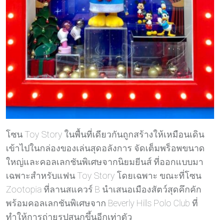
โซน Toy Story ในพื้นที่เดียวกันถูกสร้างให้เหมือนเดิน
เข้าไปในกล่องของเล่นสุดอลังการ จัดเต็มพร็อพขนาด
ใหญ่และคอลเลกชันพิเศษจากนิยมยีนส์ ที่ออกแบบมา
เฉพาะสำหรับแฟน Toy Story โดยเฉพาะ ขณะที่โซน
Zootopia ที่ลานสแควร์ B นำเสนอเมืองสัตว์สุดคึกคัก
พร้อมคอลเลกชันพิเศษจาก Beverly Hills Polo Club ที่
ทำให้การถ่ายรูปสนุกขึ้นอีกเท่าตัว