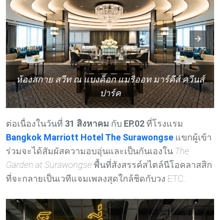
ห้องสกาย สวีท ณ แบงค็อก แมริออท มาร์คีส์ ควีนส์
ปาร์ค
ต่อเนื่องในวันที่
31 สิงหาคม
กับ
EP.02
ที่โรงแรม
Bangkok Marriott Hotel The Surawongse
แขกผู้เข้า
ร่วมจะได้สัมผัสความอบอุ่นและเป็นกันเองใน
The
Garden at Surawongse
พื้นที่สังสรรค์สไตล์นีโอคลาสสิก
ที่จะกลายเป็นเวทีแจมเพลงสุดใกล้ชิดกับวง ETC.