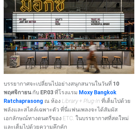
บรรยากาศจะเปลี่ยนไปอย่างสนุกสนานในวันที่
10
พฤศจิกายน
กับ
EP.03
ที่โรงแรม
Moxy Bangkok
Ratchaprasong
ณ ห้อง
Library + Plug-In
ที่เต็มไปด้วย
พลังและสไตล์เฉพาะตัว ที่นี่แฟนเพลงจะได้สัมผัส
เอกลักษณ์ทางดนตรีของ ETC. ในบรรยากาศที่สดใหม่
และเต็มไปด้วยความคึกคัก