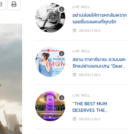
LIVE WELL
อย่าปล่อยให้การหกล้มพราก
รอยยิ้มของคนที่คุณรัก
08/06/2026
LIVE WELL
สยาม ทาคาชิมายะ ชวนบอก
รักแม่ผ่านแคมเปญ “Dear
All Moms”ช็อปคุ้ม รับของ
08/05/2026
ขวัญ พร้อมกิจกรรมสุด
อบอุ่นวันแม่
LIVE WELL
“THE BEST MUM
DESERVES THE
BEST”ไอคอนสยามชวนลูก
08/05/2026
เปลี่ยนจาก ‘ผู้รับ’ เป็น ‘ผู้ให้’
ในวันแม่