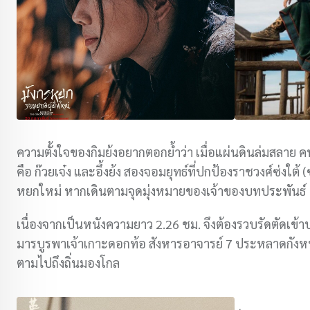
ความตั้งใจของกิมย้งอยากตอกย้ำว่า เมื่อแผ่นดินล่มสลาย คน
คือ ก๊วยเจ๋ง และอึ้งย้ง สองจอมยุทธ์ที่ปกป้องราชวงศ์ซ่งใต้ (
หยกใหม่ หากเดินตามจุดมุ่งหมายของเจ้าของบทประพันธ์
เนื่องจากเป็นหนังความยาว 2.26 ชม. จึงต้องรวบรัดตัดเข้าประ
มารบูรพาเจ้าเกาะดอกท้อ สังหารอาจารย์ 7 ประหลาดกังหนำ
ตามไปถึงถิ่นมองโกล