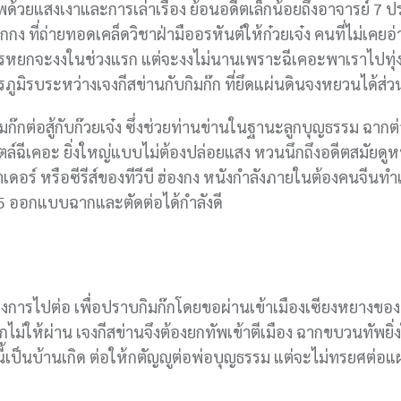
ด้วยแสงเงาและการเล่าเรื่อง ย้อนอดีตเล็กน้อยถึงอาจารย์ 7
ชิกกง ที่ถ่ายทอดเคล็ดวิชาฝ่ามืออรหันต์ให้ก๋วยเจ๋ง คนที่ไม่เคยอ
กรหยกจะงงในช่วงแรก แต่จะงงไม่นานเพราะฉีเคอะพาเราไปทุ่ง
ูมิรบระหว่างเจงกีสข่านกับกิมก๊ก ที่ยึดแผ่นดินจงหยวนได้ส่วน
ิมก๊กต่อสู้กับก๊วยเจ๋ง ซึ่งช่วยท่านข่านในฐานะลูกบุญธรรม ฉากต่
ล์ฉีเคอะ ยิ่งใหญ่แบบไม่ต้องปล่อยแสง หวนนึกถึงอดีตสมัยดูหน
อร์ หรือซีรีส์ของทีวีบี ฮ่องกง หนังกำลังภายในต้องคนจีนทำเท่
5 ออกแบบฉากและตัดต่อได้กำลังดี
องการไปต่อ เพื่อปราบกิมก๊กโดยขอผ่านเข้าเมืองเซียงหยางขอ
อกไม่ให้ผ่าน เจงกีสข่านจึงต้องยกทัพเข้าตีเมือง ฉากขบวนทัพยิ่
นนี้เป็นบ้านเกิด ต่อให้กตัญญูต่อพ่อบุญธรรม แต่จะไม่ทรยศต่อแผ