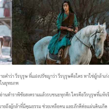
ายคำว่า วีรบุรุษ ที่แฝงปรัชญาว่า วีรบุรุษคือใคร หาใช่ผู้กล้าเก่
ึ่งในยุทธภพ
่านตำราพิชัยสงครามแล้วรบชนะทุกศึก ใครคือวีรบุรุษที่แท้จร
ายถึงผู้กล้าที่มีคุณธรรม ช่วยเหลือคน และภักดีต่อแผ่นดินเกิด