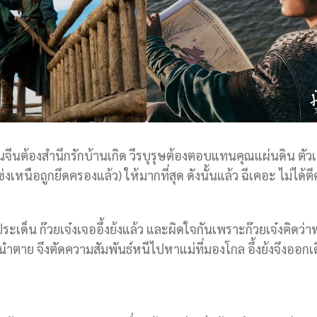
จีนต้องสำนึกรักบ้านเกิด วีรบุรุษต้องตอบแทนคุณแผ่นดิน ตัวเด
ซ่งเหนือถูกยึดครองแล้ว) ให้มากที่สุด ดังนั้นแล้ว ฉีเคอะ ไม่ได้
เด็น ก๊วยเจ๋งเจออึ้งย้งแล้ว และผิดใจกันเพราะก๊วยเจ๋งคิดว่าพ่
ตาย จึงตัดความสัมพันธ์หนีไปหาแม่ที่มองโกล อึ้งย้งจึงออกเ