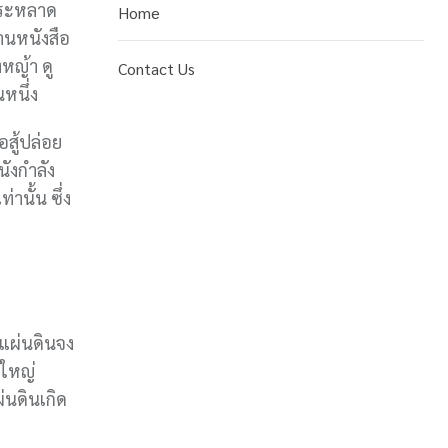
 ประหลาด
Home
่านหนังสือ
หญ้า ดู
Contact Us
หนึ่ง
อสู้ปล่อย
ังกำลัง
านั้น ซึ่ง
งแผ่นดินจง
งใหญ่
่นดินเกิด