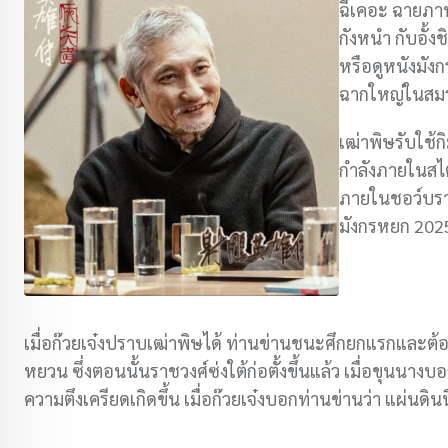
ฉีเคอะ ฉายภาพ
กังหนำ กับอั้ง
หรือดูหนังมัง
ฉากใหญ่ในสมรภ
เฒ่าพิษรับใช้ก
กำลังภายในสไต
ภายในชอว์บราเด
มังกรหยก 202
เมื่อก๊วยเจ๋งปราบเฒ่าพิษได้ ท่านข่านชนะศึกยกแรกและต้
หยวน ซึ่งตอนนั้นราชวงศ์ซ่งใต้ก่อตั้งขึ้นแล้ว เมื่อขุนนางบ
ความตึงเครียดเกิดขึ้น เมื่อก๊วยเจ๋งบอกท่านข่านว่า แผ่นดิ