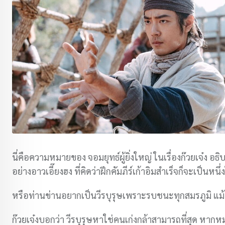
นี่คือความหมายของ จอมยุทธ์ผู้ยิ่งใหญ่ ในเรื่องก๊วยเจ๋ง อธิบ
อย่างอาวเอี๊ยงฮง ที่คิดว่าฝึกคัมภีร์เก้าอิมสำเร็จก็จะเป็นหน
หรือท่านข่านอยากเป็นวีรบุรุษเพราะรบชนะทุกสมรภูมิ แม้อ
ก๊วยเจ๋งบอกว่า วีรบุรุษหาใช่คนเก่งกล้าสามารถที่สุด หากหม