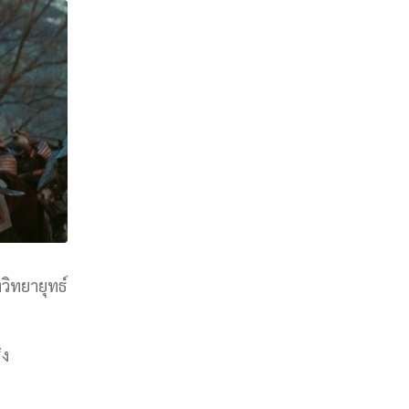
งวิทยายุทธ์
ิง