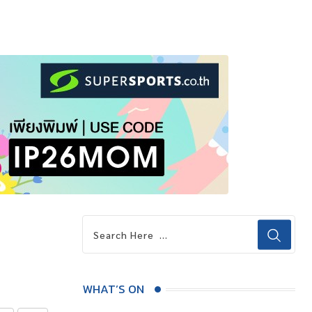
WHAT’S ON