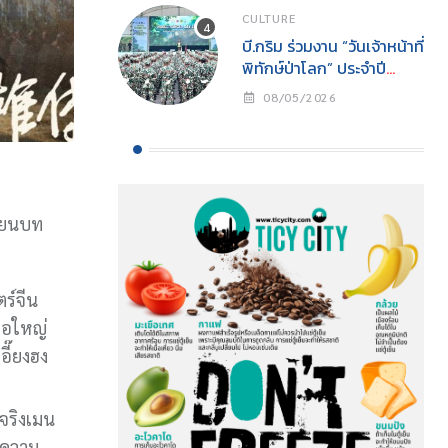
CULTURE
บี.กริม ร่วมงาน “วันเจ้าหน้าที่
พิทักษ์ป่าโลก” ประจำปี
2569สนับสนุนการปฏิบัติ
08/05/2026
งานเจ้าหน้าที่พิทักษ์ป่าพร้อม
ส่งเสริมการอนุรักษ์
ธรรมชาติสู่ความยั่งยืน
ขียนบท
ร์จีน
ูจอใหญ่
ี๊ยงฮง
จริงเมน
ช้ความ