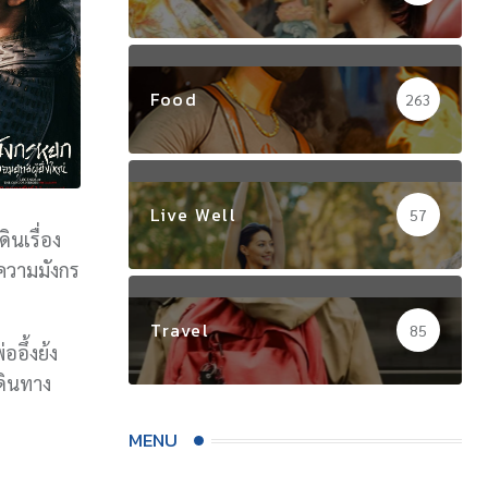
Food
263
Live Well
57
ินเรื่อง
ตีความมังกร
Travel
85
ออึ้งย้ง
ดินทาง
MENU