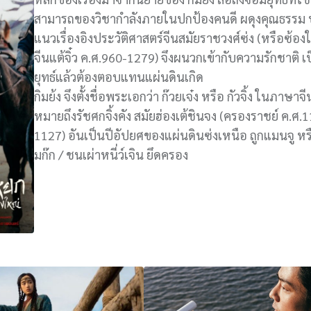
สามารถของวิชากำลังภายในปกป้องคนดี ผดุงคุณธรรม 
แนวเรื่องอิงประวัติศาสตร์จีนสมัยราชวงศ์ซ่ง (หรือซ้
จีนแต้จิ๋ว ค.ศ.960-1279) จึงผนวกเข้ากับความรักชาติ 
ยุทธ์แล้วต้องตอบแทนแผ่นดินเกิด
กิมย้ง จึงตั้งชื่อพระเอกว่า ก๊วยเจ๋ง หรือ กัวจิ้ง ในภาษาจ
หมายถึงรัชศกจิ้งคัง สมัยฮ่องเต้ชินจง (ครองราชย์ ค.ศ.
1127) อันเป็นปีอัปยศของแผ่นดินซ่งเหนือ ถูกแมนจู หรือ
มก๊ก / ชนเผ่าหนี่ว์เจิน ยึดครอง