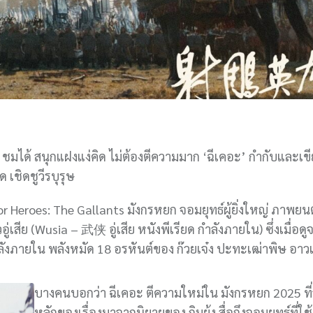
ชมได้ สนุกแฝงแง่คิด ไม่ต้องตีความมาก ‘ฉีเคอะ’ กำกับและเ
 เชิดชูวีรบุรุษ
 Heroes: The Gallants มังกรหยก จอมยุทธ์ผู้ยิ่งใหญ่ ภาพยนต
สีย (Wusia – 武侠 อู่เสีย หนังพีเรียด กำลังภายใน) ซึ่งเมื่อด
งภายใน พลังหมัด 18 อรหันต์ของ ก๊วยเจ๋ง ปะทะเฒ่าพิษ อาวเอ
บางคนบอกว่า ฉีเคอะ ตีความใหม่ใน มังกรหยก 2025 ที่
หลักของเรื่องมาจากนิยายของ กิมย้ง สื่อถึงจอมยุทธ์ที่ใ