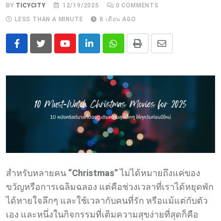
BY
TICYCITY
12/19/2025
0
COMMENTS
LESS THAN A MINUTE
8 เดือน AGO
Youtube
LinkedIn
Whatsapp
Print
Share
via
Email
สำหรับหลายคน
“Christmas”
ไม่ได้หมายถึงแค่ของ
ขวัญหรือการเฉลิมฉลอง แต่คือช่วงเวลาที่เราได้หยุดพัก
ได้หายใจลึกๆ และใช้เวลากับคนที่รัก หรือแม้แต่กับตัว
เอง และหนึ่งในกิจกรรมที่เติมความสุขง่ายที่สุดก็คือ