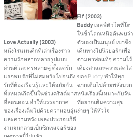
Elf (2003)
Buddy
เอลฟ์ตัวโตที่โต
ในขั้วโลกเหนือค้นพบว่า
ตัวเองเป็นมนุษย์ เขาจึง
Love Actually (2003)
เดินทางไปนิวยอร์กเพื่อ
หนังโรแมนติกที่เล่าเรื่องราว
ตามหาพ่อแท้ๆ ความไร้
ความรักหลากหลายรูปแบบ
เดียงสาและความสดใส
ผ่านตัวละครหลายคู่ ตั้งแต่รัก
ของ Buddy ทำให้ทุก
แรกพบ รักที่ไม่สมหวัง ไปจนถึง
ฉากเต็มไปด้วยพลังบวก
รักที่ต้องเรียนรู้และให้อภัยกัน
หนังเรื่องนี้เหมาะกับวัน
ทั้งหมดเกิดขึ้นในช่วงคริสต์มาส
ที่อยากเติมความสุข
ที่ลอนดอน ทำให้บรรยากาศ
ง่ายๆ ให้หัวใจ
ของเรื่องเต็มไปด้วยความอบอุ่น
และความหวัง เพลงประกอบก็ดี
งามจนกลายเป็นซิกเนเจอร์ของ
เทศกาลนี้ไปแล้ว