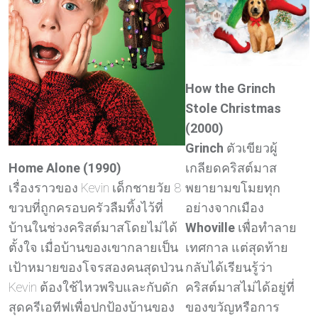
How the Grinch
Stole Christmas
(2000)
Grinch
ตัวเขียวผู้
เกลียดคริสต์มาส
Home Alone (1990)
พยายามขโมยทุก
เรื่องราวของ Kevin เด็กชายวัย 8
อย่างจากเมือง
ขวบที่ถูกครอบครัวลืมทิ้งไว้ที่
Whoville
เพื่อทำลาย
บ้านในช่วงคริสต์มาสโดยไม่ได้
เทศกาล แต่สุดท้าย
ตั้งใจ เมื่อบ้านของเขากลายเป็น
กลับได้เรียนรู้ว่า
เป้าหมายของโจรสองคนสุดป่วน
คริสต์มาสไม่ได้อยู่ที่
Kevin ต้องใช้ไหวพริบและกับดัก
ของขวัญหรือการ
สุดครีเอทีฟเพื่อปกป้องบ้านของ