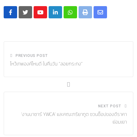
Youtube
LinkedIn
Whatsapp
Print
Share
via
Email
PREVIOUS POST
ไหว้เทพองค์ไหนดี ในคืนวัน “ลอยกระทง”
NEXT POST
‘งานบาซาร์ YWCA’ และคณะภริยาทูต ชวนช็อปของดีราคา
ย่อมเยา