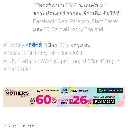
17พฤศจิกายน 2567 ณ เอเทรียม 1
สยามเซ็นเตอร์ รายละเอียดเพิ่มเติมได้ที่
Facebook: Siam Paragon , Siam Center
และ FB: Bandai Hobby Thailand
#TicyCity
#ตีซี้ซิต
ี้ #เมือง #City #กรุงเทพ
#BandaiSpiritHobbyExhibitions2024
#GUNPLABuildersWorldCupinThailand #SiamParagon
#SiamCenter
Share This Post: