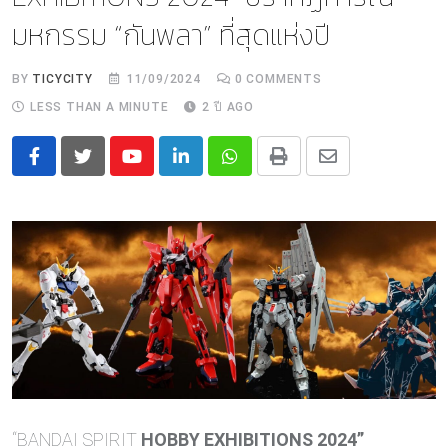
มหกรรม “กันพลา” ที่สุดแห่งปี
BY
TICYCITY
11/09/2024
0
COMMENTS
LESS THAN A MINUTE
2 ปี AGO
Youtube
LinkedIn
Whatsapp
Print
Share
via
Email
“BANDAI SPIRIT
HOBBY EXHIBITIONS 2024”