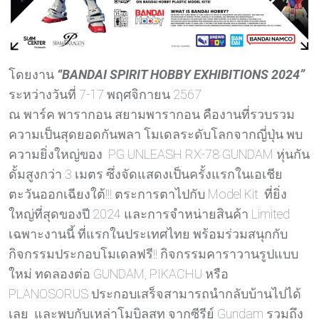
โดยงาน
“BANDAI SPIRIT HOBBY EXHIBITIONS 2024”
ระหว่างวันที่ 7-17 พฤศจิกายน 2567
ณ พาร์ค พารากอน สยามพารากอน คืองานที่รวบรวม
ความเป็นสุดยอดกันพลา โมเดลระดับโลกจากญี่ปุ่น พบ
ความยิ่งใหญ่ของ PG UNLEASH RX-78 GUNDAM หุ่นกัน
ดั้มสูงกว่า 3 เมตร ซึ่งจัดแสดงเป็นครั้งแรกในเอเชีย
ตะวันออกเฉียงใต้!!! ตระการตาไปกับ Model Kit ที่ยิ่ง
ใหญ่ที่สุดของปี 2024 และการจำหน่ายสินค้า Limited
เฉพาะงานนี้ ที่แรกในประเทศไทย พร้อมร่วมสนุกกับ
กิจกรรมประกอบโมเดลฟรี!! กิจกรรมคาราวานรูปแบบ
ใหม่ ทดลองต่อ GUNDAM, PIKACHU หรือ
PLANOSORUS ประกอบเสร็จสามารถนำกลับบ้านไปได้
เลย และพบกับเหล่าโมบิลสูท จากซีรีย์ Gundam รวมถึง