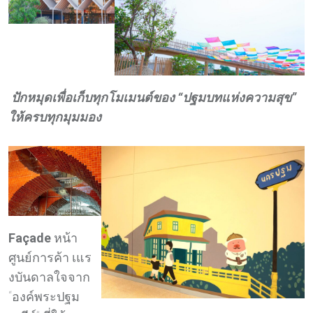
ปักหมุดเพื่อเก็บทุกโมเมนต์ของ “ปฐมบทแห่งความสุข”
ให้ครบทุกมุมมอง
Façade
หน้า
ศูนย์การค้า เแร
งบันดาลใจจาก
“องค์พระปฐม