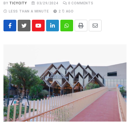
BY
TICYCITY
03/29/2024
0
COMMENTS
LESS THAN A MINUTE
2 ปี AGO
Youtube
LinkedIn
Whatsapp
Print
Share
via
Email