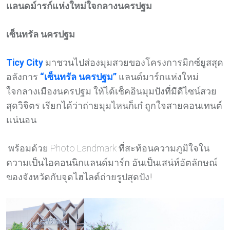
แลนดม์ารก์แห่งใหม่ใจกลางนครปฐม
เซ็นทรัล นครปฐม
Ticy City
มาชวนไปส่องมุมสวยของโครงการมิกซ์ยูสสุด
อลังการ
“เซ็นทรัล นครปฐม”
แลนด์มาร์กแห่งใหม่
ใจกลางเมืองนครปฐม ให้ได้เช็คอินมุมปังที่มีดีไซน์สวย
สุดวิจิตร เรียกได้ว่าถ่ายมุมไหนก็เก๋ ถูกใจสายคอนเทนต์
แน่นอน
พร้อมด้วย Photo Landmark ที่สะท้อนความภูมิใจใน
ความเป็นไอคอนนิกแลนด์มาร์ก อันเป็นเสน่ห์อัตลักษณ์
ของจังหวัดกับจุดไฮไลต์ถ่ายรูปสุดปัง!!