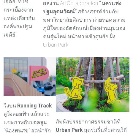
เจดีย์” ที่ใช้
ผลงาน ArtCollaboration
“นครแห่ง
กระเบื้องจาก
ปฐมอุดมวัฒน์”
สร้างสรรค์ร่วมกับ
แหล่งเดียวกับ
มหาวิทยาลัยศิลปากร ถ่ายทอดความ
องค์พระปฐม
ภูมิใจของอัตลักษณ์เมืองผ่านมุมมอง
เจดีย์
คนรุ่นใหม่ หน้าทางเข้าศูนย์ฯ ฝั่ง
Urban Park
วิ่งบน
Running Track
ลู่วิ่งลอยฟ้า แล้วแวะ
สัมผัสบรรยากาศธรรมชาติที่
แชะภาพกับบอลลูน
Urban Park
สุดร่มรื่นที่ผสานวิถี
“น้องพูนสุข” สุดน่ารัก