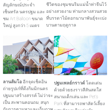
ชีวิตของชุมชนริมแม่น้ำท่าจีนไว้
สัญลักษณ์ประจำ
อย่างสวยงาม ท่ามกลางสวนสวย
เซ็นทรัล นครปฐม และ
ที่บรรดาไม้ดอกนานาพันธุ์จะเบ่ง
ชม Art Balloon ขนาด
บานตามฤดูกาล
ใหญ่ สูงกว่า 5 เมตร
ลานส้มโอ
อีกจุดเช็คอิน
ปฐมเพลย์กราวด์
โดดเด่น
ถ่ายรูปเก๋ที่ดึงกิมมิกนคร
ด้วยด้วยธงราวสีสันสดใส
ปฐมมาสร้างสรรค์ ไม่ว่าจะ
สนามเด็กเล่น และ Pet’s
เป็น สะพานคอนถม, สนุก
Park ที่สามารถพาสัตว์เลี้ยง
กับการตามหาและเก็บภาพ