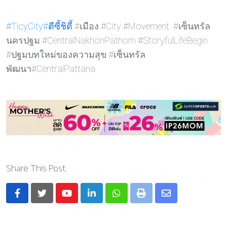
#TicyCity
#ตีซี้ชิต
ี้ #เมือง #City #Movement #เซ็นทรัล
นครปฐม #CentralNakhonPathom #StoryfulLifeBegin
#ปฐมบทใหม่ของความสุข #เซ็นทรัล
พัฒนา#CentralPattana
Share This Post:
Youtube
LinkedIn
Whatsapp
Print
Share
via