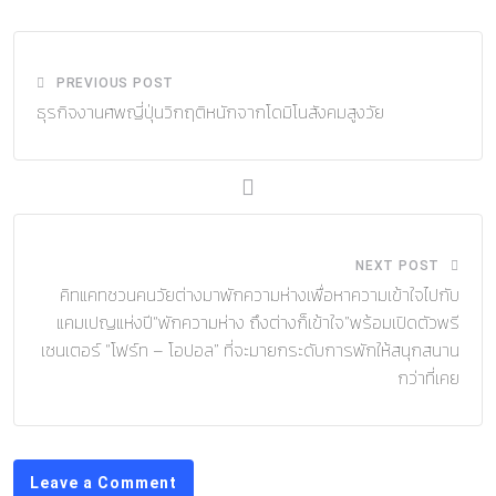
Email
PREVIOUS POST
ธุรกิจงานศพญี่ปุ่นวิกฤติหนักจากโดมิโนสังคมสูงวัย
NEXT POST
คิทแคทชวนคนวัยต่างมาพักความห่างเพื่อหาความเข้าใจไปกับ
แคมเปญแห่งปี“พักความห่าง ถึงต่างก็เข้าใจ”พร้อมเปิดตัวพรี
เซนเตอร์ “โฟร์ท – โอปอล” ที่จะมายกระดับการพักให้สนุกสนาน
กว่าที่เคย
Leave a Comment