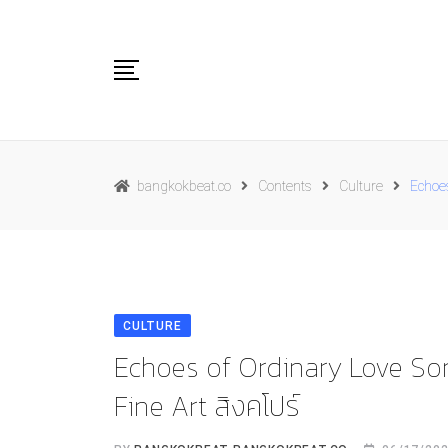
Skip
to
content
Travel
bangkokbeat.co
Contents
Culture
Echoe
Food
Culture
Live well
Contact Us
CULTURE
TH
Echoes of Ordinary Love So
Fine Art สิงคโปร์