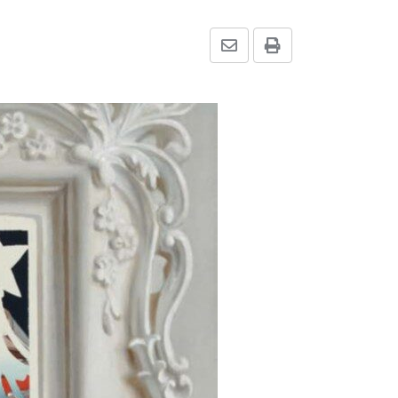
Share
Print
via
Email