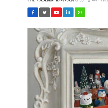
BY
BANGKOKBEAT BANGKOKBEAT.CO
06/17/20
Youtube
LinkedIn
Whatsapp