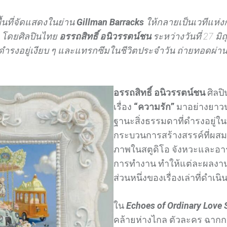
ื้นที่จัดแสดงในย่าน
Gillman Barracks
ให้กลายเป็นเวทีแห่งก
s
โดยศิลปินไทย
อรรถสิทธิ์ อนิวรรตน์ชน
ระหว่างวันที่ 27 
ดำรงอยู่เงียบ ๆ และแทรกซึมในชีวิตประจำวัน ถ่ายทอดผ่า
อรรถสิทธิ์ อนิวรรตน์ชน
ศิลป
เรื่อง
“ความรัก”
มาอย่างยาวนา
ฐานะสิ่งธรรมดาที่ดำรงอยู่ใ
กระบวนการสร้างสรรค์ที่ผสมผ
ภาพในสตูดิโอ จังหวะและอาร
การทำงาน ทำให้แต่ละผลงานไม
ส่วนหนึ่งของเรื่องเล่าที่ดำเนิน
ใน
Echoes of Ordinary Love
คล้ายห่างไกล ตัวละคร ฉากกล