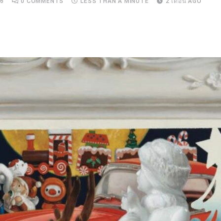
26
0
COMMENTS
LESS THAN A MINUTE
2 เดือน AGO