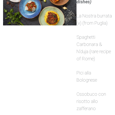
dishes)
La Nostra burrata
(v) (from Puglia)
Spaghetti
Carbonara &
N’duja (rare recipe
of Rome)
Pici alla
Bolognese
Ossobuco con
risotto allo
zafferano