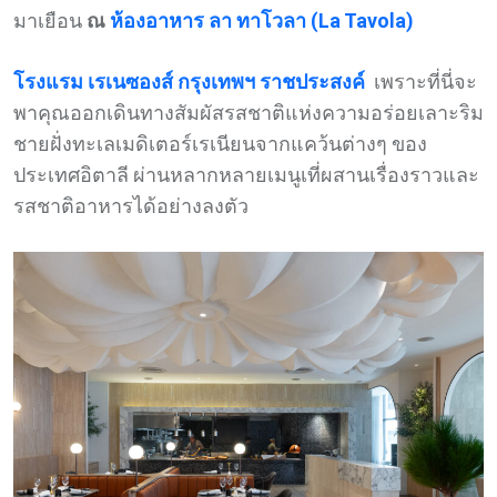
มาเยือน
ณ
ห้องอาหาร ลา ทาโวลา (La Tavola)
โรงแรม เรเนซองส์ กรุงเทพฯ ราชประสงค์
เพราะที่นี่จะ
พาคุณออกเดินทางสัมผัสรสชาติแห่งความอร่อยเลาะริม
ชายฝั่งทะเลเมดิเตอร์เรเนียนจากแคว้นต่างๆ ของ
ประเทศอิตาลี ผ่านหลากหลายเมนูเที่ผสานเรื่องราวและ
รสชาติอาหารได้อย่างลงตัว