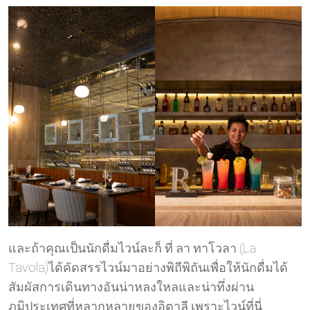
และถ้าคุณเป็นนักดื่มไวน์ละก็ ที่ ลา ทาโวลา (La
Tavola)ได้คัดสรรไวน์มาอย่างพิถีพิถันเพื่อให้นักดื่มได้
สัมผัสการเดินทางอันน่าหลงใหลและน่าทึ่งผ่าน
ภูมิประเทศที่หลากหลายของอิตาลี เพราะไวน์ที่นี่