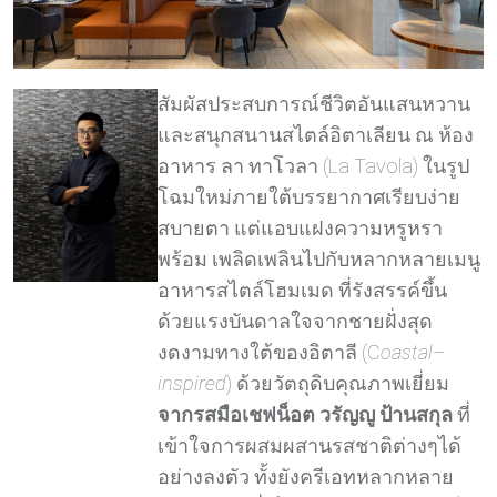
สัมผัสประสบการณ์ชีวิตอันแสนหวาน
และสนุกสนานสไตล์อิตาเลียน ณ ห้อง
อาหาร ลา ทาโวลา (La Tavola) ในรูป
โฉมใหม่ภายใต้บรรยากาศเรียบง่าย
สบายตา แต่แอบแฝงความหรูหรา
พร้อม เพลิดเพลินไปกับหลากหลายเมนู
อาหารสไตล์โฮมเมด ที่รังสรรค์ขึ้น
ด้วยแรงบันดาลใจจากชายฝั่งสุด
งดงามทางใต้ของอิตาลี (C
oastal
–
inspired
) ด้วยวัตถุดิบคุณภาพเยี่ยม
จากรสมือเชฟน็อต วรัญญู ป้านสกุล
ที่
เข้าใจการผสมผสานรสชาติต่างๆได้
อย่างลงตัว ทั้งยังครีเอทหลากหลาย