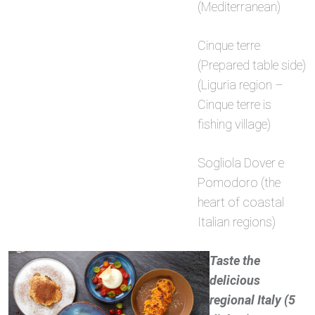
(Mediterranean)
Cinque terre
(Prepared table side)
(Liguria region –
Cinque terre is
fishing village)
Sogliola Dover e
Pomodoro (the
heart of coastal
Italian regions)
Taste the
delicious
regional Italy (5