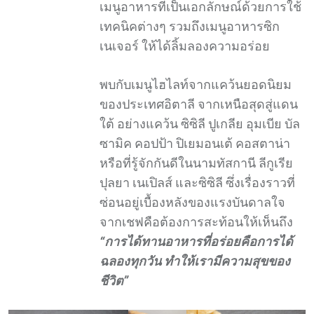
เมนูอาหารที่เป็นเอกลักษณ์ด้วยการใช้
เทคนิคต่างๆ รวมถึงเมนูอาหารซิก
เนเจอร์ ให้ได้ลิ้มลองความอร่อย
พบกับเมนูไฮไลท์จากแคว้นยอดนิยม
ของประเทศอิตาลี จากเหนือสุดสู่แดน
ใต้ อย่างแคว้น ซิซิลี ปูเกลีย อุมเบีย บัล
ซามิค คอปป้า ปิเยมอนเต้ คอสตาน่า
หรือที่รู้จักกันดีในนามทัสกานี ลีกูเรีย
ปุลยา เนเปิลส์ และซิซิลี ซึ่งเรื่องราวที่
ซ่อนอยู่เบื้องหลังของแรงบันดาลใจ
จากเชฟคือต้องการสะท้อนให้เห็นถึง
“การได้ทานอาหารที่อร่อยคือการได้
ฉลองทุกวัน ทำให้เรามีความสุขของ
ชีวิต”