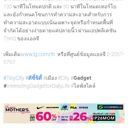
135 นาทีในโหมดปกติ และ 60 นาทีในโหมดเทอร์โบ
และยังกำหนดโซนการทำความสะอาดสำหรับการ
ทำความสะอาดแบบเน้นเฉพาะจุดหรือกำหนดพื้นที่
จำกัดได้อย่างง่ายดายแค่ปลายนิ้ว ผ่านแอปพลิเคชัน
ThinQ ของแอลจี
เพิ่มเติม
www.lg.com/th
หรือที่ศูนย์ข้อมูลแอลจี 0-2057-
5757
#TicyCity
#ตีซี้ชิต
ี้ #เมือง #City #
Gadget
#
InterestingGadgetforDailyLife #ไลฟ์สไตล์