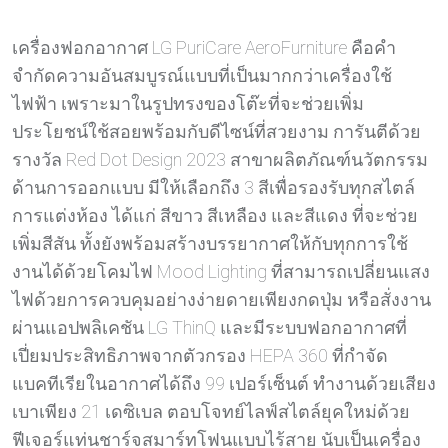
เครื่องฟอกอากาศ LG PuriCare AeroFurniture คือคำ
จำกัดความอันสมบูรณ์แบบที่เป็นมากกว่าเครื่องใช้
ไฟฟ้า เพราะมาในรูปทรงของโต๊ะที่จะช่วยเพิ่ม
ประโยชน์ใช้สอยพร้อมกับดีไซน์ที่สวยงาม การันตีด้วย
รางวัล Red Dot Design 2023 สาขาผลิตภัณฑ์นวัตกรรม
ด้านการออกแบบ มีให้เลือกถึง 3 สีเพื่อรองรับทุกสไตล์
การแต่งห้อง ได้แก่ สีขาว สีเหลือง และสีแดง ที่จะช่วย
เพิ่มสีสัน ทั้งยังพร้อมสร้างบรรยากาศให้กับทุกการใช้
งานได้ด้วยโคมไฟ Mood Lighting ที่สามารถเปลี่ยนแสง
ไฟด้วยการควบคุมอย่างง่ายดายเพียงกดปุ่ม หรือสั่งงาน
ผ่านแอปพลิเคชัน LG ThinQ และมีระบบฟอกอากาศที่
เปี่ยมประสิทธิภาพจากตัวกรอง HEPA 360 ที่กำจัด
แบคทีเรียในอากาศได้ถึง 99 เปอร์เซ็นต์ ทำงานด้วยเสียง
เบาเพียง 21 เดซิเบล ตอบโจทย์ไลฟ์สไตล์ยุคใหม่ด้วย
ฟีเจอร์แท่นชาร์จสมาร์ทโฟนแบบไร้สาย นับเป็นเครื่อง