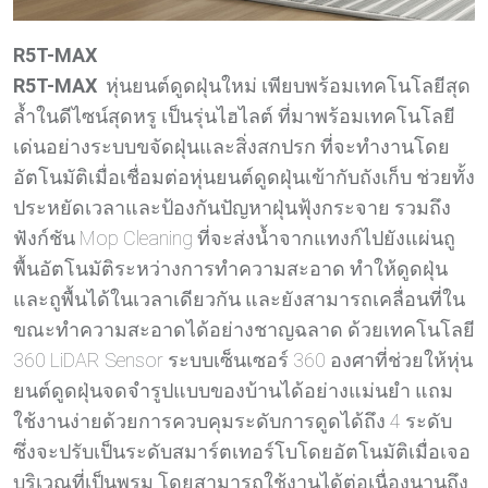
R5T-MAX
R5T-MAX
หุ่นยนต์ดูดฝุ่นใหม่ เพียบพร้อมเทคโนโลยีสุด
ล้ำในดีไซน์สุดหรู เป็นรุ่นไฮไลต์ ที่มาพร้อมเทคโนโลยี
เด่นอย่างระบบขจัดฝุ่นและสิ่งสกปรก ที่จะทำงานโดย
อัตโนมัติเมื่อเชื่อมต่อหุ่นยนต์ดูดฝุ่นเข้ากับถังเก็บ ช่วยทั้ง
ประหยัดเวลาและป้องกันปัญหาฝุ่นฟุ้งกระจาย รวมถึง
ฟังก์ชัน Mop Cleaning ที่จะส่งน้ำจากแทงก์ไปยังแผ่นถู
พื้นอัตโนมัติระหว่างการทำความสะอาด ทำให้ดูดฝุ่น
และถูพื้นได้ในเวลาเดียวกัน และยังสามารถเคลื่อนที่ใน
ขณะทำความสะอาดได้อย่างชาญฉลาด ด้วยเทคโนโลยี
360 LiDAR Sensor ระบบเซ็นเซอร์ 360 องศาที่ช่วยให้หุ่น
ยนต์ดูดฝุ่นจดจำรูปแบบของบ้านได้อย่างแม่นยำ แถม
ใช้งานง่ายด้วยการควบคุมระดับการดูดได้ถึง 4 ระดับ
ซึ่งจะปรับเป็นระดับสมาร์ตเทอร์โบโดยอัตโนมัติเมื่อเจอ
บริเวณที่เป็นพรม โดยสามารถใช้งานได้ต่อเนื่องนานถึง