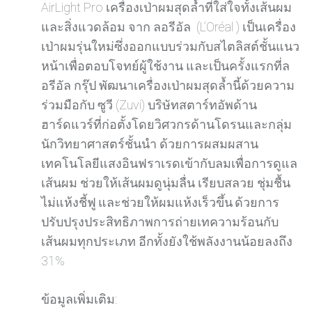
AirLight Pro เครื่องเป่าผมสุดล้ำที่ใส่ใจทั้งเส้นผม
และสิ่งแวดล้อม จาก ลอรีอัล (L’Oréal ) เป็นเครื่อง
เป่าผมรุ่นใหม่ซึ่งออกแบบร่วมกับสไตลิสต์ชั้นแนว
หน้าเพื่อตอบโจทย์ผู้ใช้งาน และเป็นครั้งแรกที่ล
อรีอัล กรุ๊ป พัฒนาเครื่องเป่าผมสุดล้ำนี้ด้วยความ
ร่วมมือกับ ซูวี (Zuvi) บริษัทสตาร์ทอัพด้าน
ฮาร์ดแวร์ที่ก่อตั้งโดยวิศวกรด้านโดรนและกลุ่ม
นักวิทยาศาสตร์ชั้นนำ ด้วยการผสมผสาน
เทคโนโลยีแสงอินฟราเรดเข้ากับลมเพื่อการดูแล
เส้นผม ช่วยให้เส้นผมดูนุ่มลื่น เรียบสลวย ชุ่มชื้น
ไม่แห้งชี้ฟู
และช่วยให้ผมแห้งเร็วขึ้น
ด้วยการ
ปรับปรุงประสิทธิภาพการถ่ายเทความร้อนกับ
เส้นผมทุกประเภท อีกทั้งยังใช้พลังงานน้อยลงถึง
31%
ข้อมูลเพิ่มเติม: