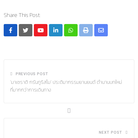
Share This Post:
Youtube
LinkedIn
Whatsapp
Print
Share
via
Email
PREVIOUS POST
‘มาเซราติ กรันทูริสโม’ ประติมากรรมยานยนต์ ตำนานบทใหม่
ที่มากกว่าการเดินทาง
NEXT POST