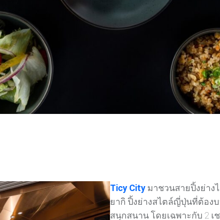
Ticy City
มาชวนสายปิ้งย่าง
ยากิ ปิ้งย่างสไตล์ญี่ปุ่นที่ต
สนุกสนาน โดยเฉพาะกับ 2 เชฟ