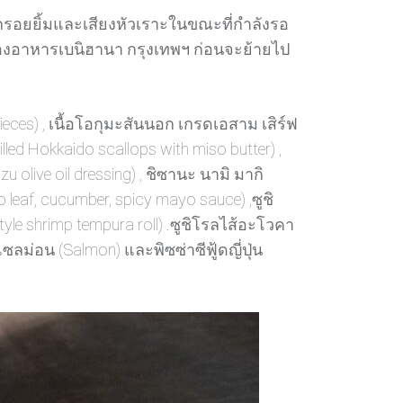
รียกรอยยิ้มและเสียงหัวเราะในขณะที่กำลังรอ
่ห้องอาหารเบนิฮานา กรุงเทพฯ ก่อนจะย้ายไป
pieces) , เนื้อโอกุมะสันนอก เกรดเอสาม เสิร์ฟ
ed Hokkaido scallops with miso butter) ,
 olive oil dressing) , ชิซานะ นามิ มากิ
leaf, cucumber, spicy mayo sauce) ,ซูชิ
le shrimp tempura roll) .ซูชิโรลไส้อะโวคา
แซลม่อน (Salmon) และพิซซ่าซีฟู้ดญี่ปุ่น