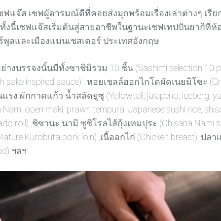
เชฟแจ๊ส เชฟผู้อารมณ์ดีที่คอยส่งมุกพร้อมเรื่องเล่าต่างๆ เ
 ทั้งนี้เชฟแจ๊สเริ่มต้นสู่สายอาชีพในฐานะเชฟเทปปันยากิที
อร์พูลและเมืองแมนเชสเตอร์ ประเทศอังกฤษ
่างบรรจงนั้นมีทั้งซาชิมิรวม 10 ชิ้น (Sashimi selection 10 
 sake inspired sauce) , หอยเชลล์ฮอกไกโดผัดเนยมิโซะ (Grill
 ผักกาดแก้ว น้ำสลัดยูซุ (Yellowtail, jalapeno, iceberg, yuzu
mi open maki, prawn tempura, Japanese sushi rice, shiso 
ll) ,ชิซานะ นามิ ซูชิโรลไส้กุ้งเทมปุระ (Chisana Nami sty
ature Kurobuta pork loin) ,เนื้ออกไก่ (Chicken breast) ,ปลา
od) ฯลฯ