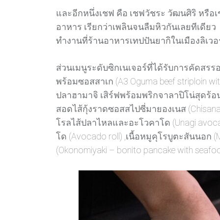
และอีกหนึ่งเชฟ คือ เชฟวัชระ วัฒนศิริ หรือ
อาหาร เรียกว่าเพลินจนลืมหิวกันเลยทีเดียว
ทำงานที่ร้านอาหารเทปปันยากิในเมืองลิเว
ส่วนเมนูระดับซิกเนเจอร์ที่ได้รับการคัดสรรอย
พร้อมซอสสาเก (A3 Oguma beef striploin with
ปลาฮามาจิ เสิร์ฟพร้อมพริกจาลาปิโน่สุดร้อนแรง
สอดไส้กุ้งราดซอสสไปซี่มายองเนส (Chisana Na
โรลไส้ปลาไหลและอะโวคาโด (Unagi avocado ro
โด (Avocado roll) ,เนื้อหมูคุโรบูตะสันนอก (M
(Okonomiyaki – bonito pancake with seafo