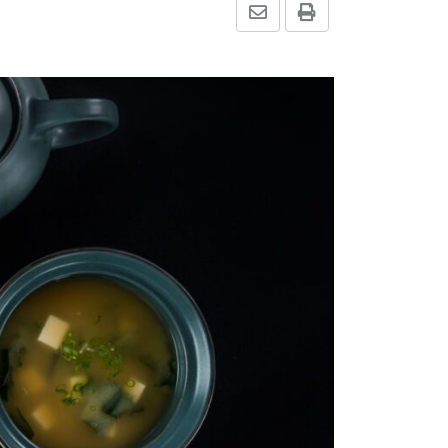
Share
Print
via
Email