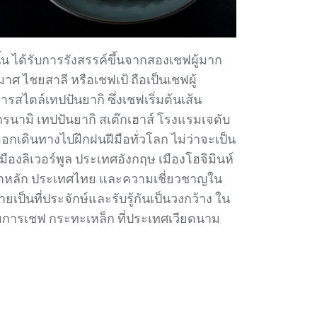
น ได้รับการรังสรรค์ขึ้นจากสองเชฟผู้มาก
ไชยสาลี หรือเชฟเป้ ถือเป็นเชฟผู้
ไตล์เทปปันยากิ ซึ่งเชฟเริ่มต้นเส้น
ารนามิ เทปปันยากิ สเต๊กเฮาส์ โรงแรมเจดับ
อกเดินทางไปฝึกฝนฝีมือทั่วโลก ไม่ว่าจะเป็น
องลิเวอร์พูล ประเทศอังกฤษ เมืองโฮจิมินห์
เขาหลัก ประเทศไทย และความเชี่ยวชาญใน
ป็นที่ประจักษ์และรับรู้กันเป็นวงกว้าง ใน
การเชฟ กระทะเหล็ก ที่ประเทศเวียดนาม