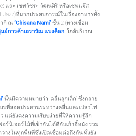
ae) และ เชฟวัชระ วัฒนศิริ หรือเชฟแจ๊ส
ef Jazz)ที่มากประสบการณ์ในเรื่องอาหารทั้ง
ยากิ ณ
‘Chisana Nami’
ชั้น 2 (ทางเชื่อม
ูนย์การค้าเอราวัณ แบงค็อก
ใกล้บริเวณ
i’
นั้นมีความหมายว่า ‘คลื่นลูกเล็ก’ ซึ่งกลาย
แบบที่สอดประสานระหว่างคลื่นและเปลวไฟ
ว แต่ยังคงความเรียบง่ายที่ให้ความรู้สึก
ร์นิเจอร์ไม้ที่เข้ากันได้ดีกับเก้าอี้หนัง รวม
วางในทุกพื้นที่ซึ่งเปิดเชื่อมต่อถึงกัน ทั้งยัง