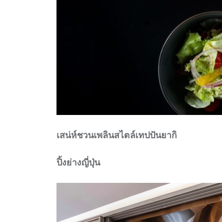
เสน่ห์ชวนเพลินสไตล์เทปปันยากิ
ปิ้งย่างญี่ปุ่น