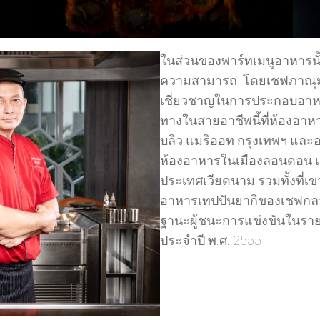
ในส่วนของพาร์ทเมนูอาหารนั้
ความสามารถ โดยเชฟภาณุมาศ 
เชี่ยวชาญในการประกอบอาหารส
ทางในสายอาชีพนี้ที่ห้องอาห
บลิว แมริออท กรุงเทพฯ และอ
ห้องอาหารในเมืองลอนดอน เมื
ประเทศเวียดนาม รวมทั้งที่
อาหารเทปปันยากิของเชฟกลายเ
ฐานะผู้ชนะการแข่งขันในราย
ประจำปี พ.ศ. 2555