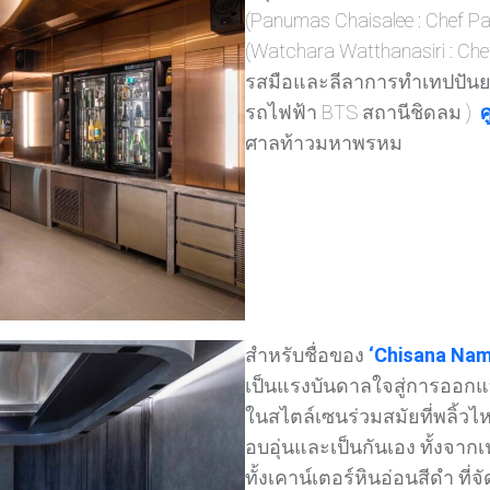
(Panumas Chaisalee : Chef P
(Watchara Watthanasiri : Ch
รสมือและลีลาการทำเทปปัน
รถไฟฟ้า BTS สถานีชิดลม )
ศ
ศาลท้าวมหาพรหม
สำหรับชื่อของ
‘Chisana Nam
เป็นแรงบันดาลใจสู่การออก
ในสไตล์เซนร่วมสมัยที่พลิ้วไห
อบอุ่นและเป็นกันเอง ทั้งจากเฟอ
ทั้งเคาน์เตอร์หินอ่อนสีดำ ที่จัด